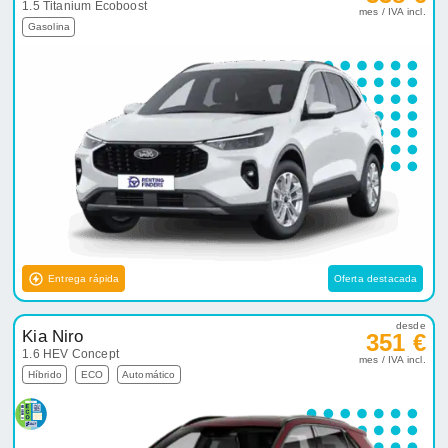
1.5 Titanium Ecoboost
mes / IVA incl.
Gasolina
Entrega rápida
Oferta destacada
desde
Kia Niro
351 €
1.6 HEV Concept
mes / IVA incl.
Híbrido
ECO
Automático