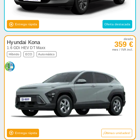
Entrega rápida
Oferta destacada
desde
Hyundai Kona
359 €
1.6 GDi HEV DT Maxx
mes / IVA incl.
Híbrido
ECO
Automático
Entrega rápida
¡Últimas unidades!