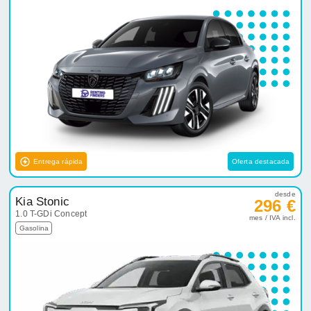
Entrega rápida
Oferta destacada
desde
Kia Stonic
296 €
1.0 T-GDi Concept
mes / IVA incl.
Gasolina