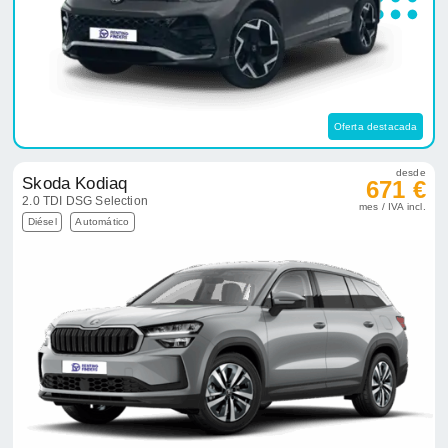
Oferta destacada
desde
Skoda Kodiaq
671 €
2.0 TDI DSG Selection
mes / IVA incl.
Diésel
Automático