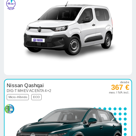
desde
Nissan Qashqai
367 €
DIG-T MHEV ACENTA 4×2
mes / IVA incl.
Micro-Híbrido
ECO