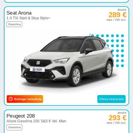
desde
Seat Arona
289 €
1.0 TSI Start & Stop Style+
mes / IVA incl.
Gasolina
Entrega inmediata
Oferta destacada
desde
Peugeot 208
293 €
Allure Gasolina 100 S&S 6 Vel. Man
mes / IVA incl.
Gasolina