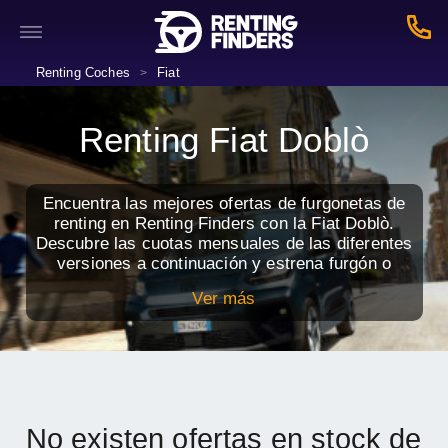
Renting Coches
Fiat
>
Renting Fiat Doblò
Encuentra las mejores ofertas de furgonetas de
renting en Renting Finders con la Fiat Doblò.
Descubre las cuotas mensuales de las diferentes
versiones a continuación y estrena furgón o
furgoneta nueva con todos los servicios
Ver más
incluidos.
No existen ofertas en stock de