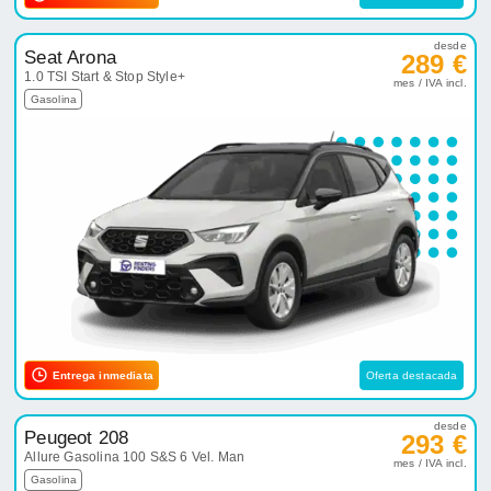
desde
Seat Arona
289 €
1.0 TSI Start & Stop Style+
mes / IVA incl.
Gasolina
Entrega inmediata
Oferta destacada
desde
Peugeot 208
293 €
Allure Gasolina 100 S&S 6 Vel. Man
mes / IVA incl.
Gasolina