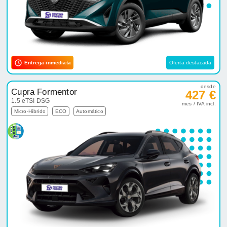
Entrega inmediata
Oferta destacada
desde
Cupra Formentor
427 €
1.5 eTSI DSG
mes / IVA incl.
Micro-Híbrido
ECO
Automático