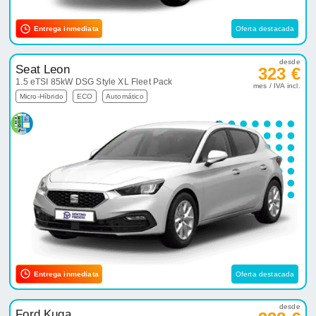
Entrega inmediata
Oferta destacada
desde
Seat Leon
323 €
1.5 eTSI 85kW DSG Style XL Fleet Pack
mes / IVA incl.
Micro-Híbrido
ECO
Automático
Entrega inmediata
Oferta destacada
desde
Ford Kuga