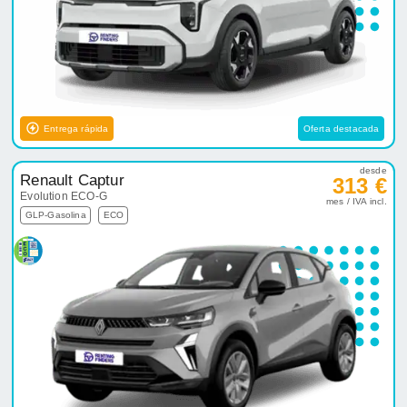
Entrega rápida
Oferta destacada
desde
Renault Captur
313 €
Evolution ECO-G
mes / IVA incl.
GLP-Gasolina
ECO