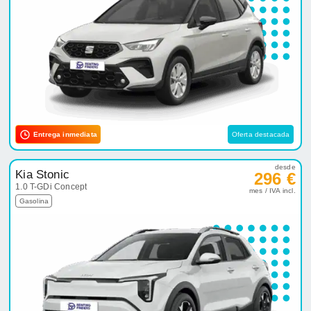
Entrega inmediata
Oferta destacada
desde
Kia Stonic
296 €
1.0 T-GDi Concept
mes / IVA incl.
Gasolina