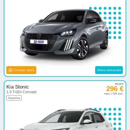
Entrega rápida
Oferta destacada
desde
Kia Stonic
296 €
1.0 T-GDi Concept
mes / IVA incl.
Gasolina