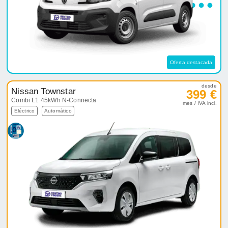
Oferta destacada
desde
Nissan Townstar
399 €
Combi L1 45kWh N-Connecta
mes / IVA incl.
Eléctrico
Automático