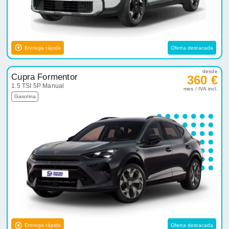
Entrega rápida
Oferta destacada
desde
Cupra Formentor
360 €
1.5 TSI 5P Manual
mes / IVA incl.
Gasolina
Entrega rápida
Oferta destacada