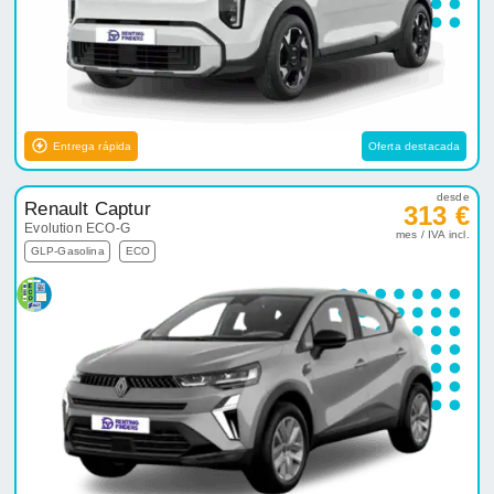
Entrega rápida
Oferta destacada
desde
Renault Captur
313 €
Evolution ECO-G
mes / IVA incl.
GLP-Gasolina
ECO