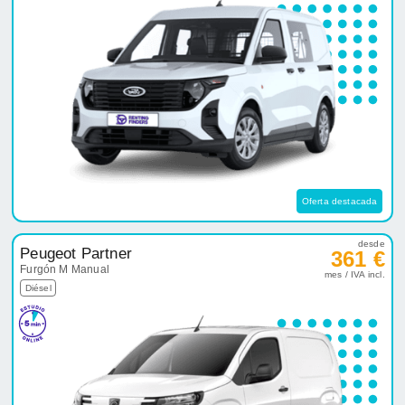
Oferta destacada
desde
Peugeot Partner
361 €
Furgón M Manual
mes / IVA incl.
Diésel