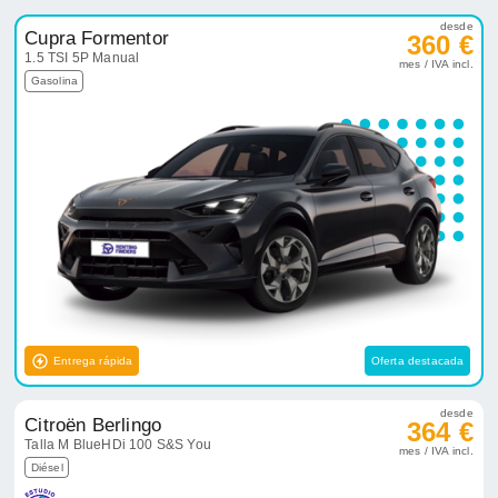
desde
Cupra Formentor
360 €
1.5 TSI 5P Manual
mes / IVA incl.
Gasolina
Entrega rápida
Oferta destacada
desde
Citroën Berlingo
364 €
Talla M BlueHDi 100 S&S You
mes / IVA incl.
Diésel