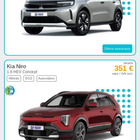
Oferta destacada
desde
Kia Niro
351 €
1.6 HEV Concept
mes / IVA incl.
Híbrido
ECO
Automático