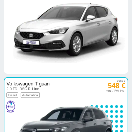
desde
Volkswagen Tiguan
548 €
2.0 TDI DSG R-Line
mes / IVA incl.
Diésel
Automático