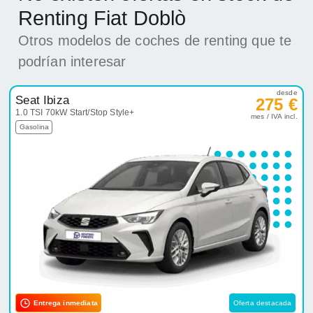
Renting Fiat Doblò
Otros modelos de coches de renting que te
podrían interesar
desde
Seat Ibiza
275 €
1.0 TSI 70kW Start/Stop Style+
mes / IVA incl.
Gasolina
Entrega inmediata
Oferta destacada