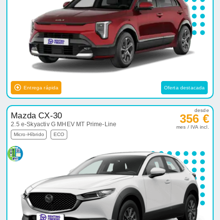
Entrega rápida
Oferta destacada
desde
Mazda CX-30
356 €
2.5 e-Skyactiv G MHEV MT Prime-Line
mes / IVA incl.
Micro-Híbrido
ECO