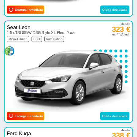
Entrega inmediata
Oferta destacada
desde
Seat Leon
323 €
1.5 eTSI 85kW DSG Style XL Fleet Pack
mes / IVA incl.
Micro-Híbrido
ECO
Automático
Entrega inmediata
Oferta destacada
desde
Ford Kuga
338 €