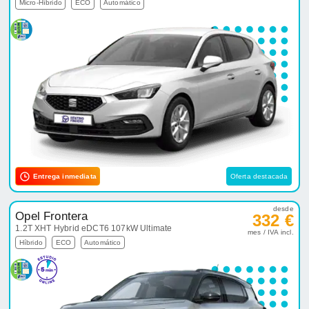
Micro-Híbrido
ECO
Automático
Entrega inmediata
Oferta destacada
desde
Opel Frontera
332 €
1.2T XHT Hybrid eDCT6 107kW Ultimate
mes / IVA incl.
Híbrido
ECO
Automático