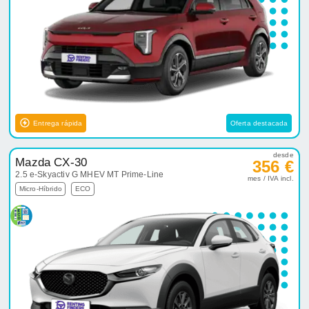
Entrega rápida
Oferta destacada
desde
Mazda CX-30
356 €
2.5 e-Skyactiv G MHEV MT Prime-Line
mes / IVA incl.
Micro-Híbrido
ECO