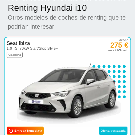
Renting Hyundai i10
Otros modelos de coches de renting que te
podrían interesar
desde
Seat Ibiza
275 €
1.0 TSI 70kW Start/Stop Style+
mes / IVA incl.
Gasolina
Entrega inmediata
Oferta destacada