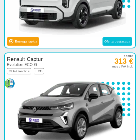
Entrega rápida
Oferta destacada
desde
Renault Captur
313 €
Evolution ECO-G
mes / IVA incl.
GLP-Gasolina
ECO