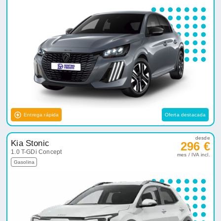
Entrega rápida
Oferta destacada
desde
Kia Stonic
296 €
1.0 T-GDi Concept
mes / IVA incl.
Gasolina