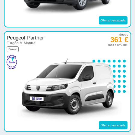
Oferta destacada
desde
Peugeot Partner
361 €
Furgón M Manual
mes / IVA incl.
Diésel
Oferta destacada