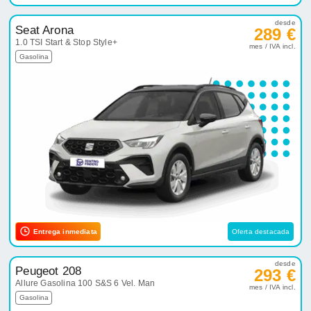
desde
Seat Arona
289 €
1.0 TSI Start & Stop Style+
mes / IVA incl.
Gasolina
Entrega inmediata
Oferta destacada
desde
Peugeot 208
293 €
Allure Gasolina 100 S&S 6 Vel. Man
mes / IVA incl.
Gasolina