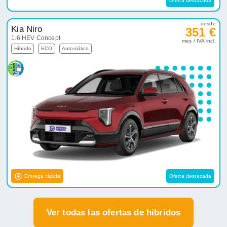
Oferta destacada
desde
Kia Niro
351 €
1.6 HEV Concept
mes / IVA incl.
Híbrido
ECO
Automático
Entrega rápida
Oferta destacada
Ver todas las ofertas de híbridos