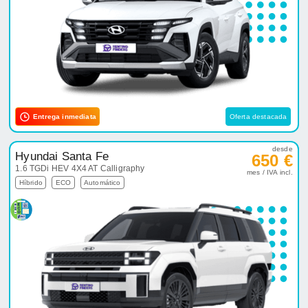
Entrega inmediata
Oferta destacada
desde
Hyundai Santa Fe
650 €
1.6 TGDi HEV 4X4 AT Calligraphy
mes / IVA incl.
Híbrido
ECO
Automático