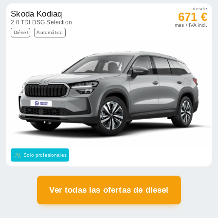
desde
Skoda Kodiaq
671 €
2.0 TDI DSG Selection
mes / IVA incl.
Diésel
Automático
Solo profesionales
Ver todas las ofertas de diesel