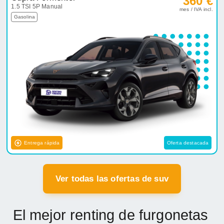
360 €
1.5 TSI 5P Manual
mes / IVA incl.
Gasolina
Entrega rápida
Oferta destacada
Ver todas las ofertas de suv
El mejor renting de furgonetas