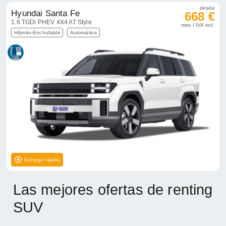
desde
Hyundai Santa Fe
668 €
1.6 TGDi PHEV 4X4 AT Style
mes / IVA incl.
Híbrido-Enchufable
Automático
Entrega rápida
Las mejores ofertas de renting
SUV