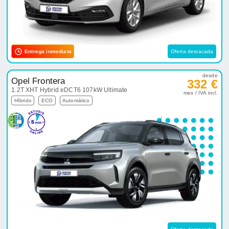
Entrega inmediata
Oferta destacada
desde
Opel Frontera
332 €
1.2T XHT Hybrid eDCT6 107kW Ultimate
mes / IVA incl.
Híbrido
ECO
Automático