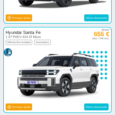
Entrega rápida
Oferta destacada
desde
Hyundai Santa Fe
655 €
1.6T PHEV 4X4 AT Maxx
mes / IVA incl.
Híbrido-Enchufable
Automático
Entrega rápida
Oferta destacada