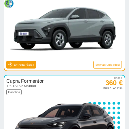
Entrega rápida
¡Últimas unidades!
desde
Cupra Formentor
360 €
1.5 TSI 5P Manual
mes / IVA incl.
Gasolina