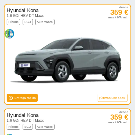
desde
Hyundai Kona
359 €
1.6 GDi HEV DT Maxx
mes / IVA incl.
Híbrido
ECO
Automático
Entrega rápida
¡Últimas unidades!
desde
Hyundai Kona
359 €
1.6 GDi HEV DT Maxx
mes / IVA incl.
Híbrido
ECO
Automático