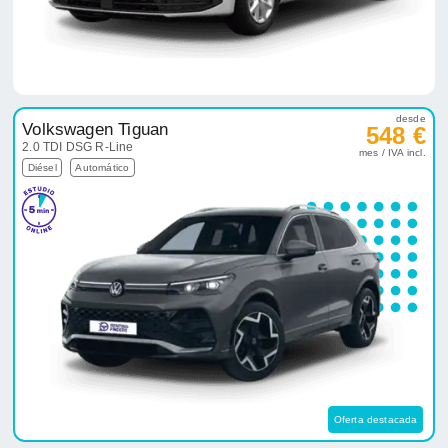
desde
Volkswagen Tiguan
548 €
2.0 TDI DSG R-Line
mes / IVA incl.
Diésel
Automático
Oferta destacada