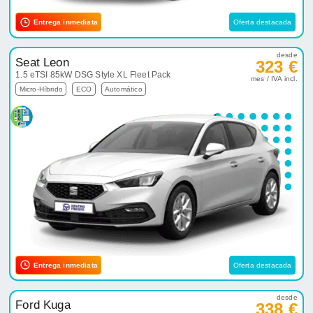
Entrega inmediata
Oferta destacada
desde
Seat Leon
323 €
1.5 eTSI 85kW DSG Style XL Fleet Pack
mes / IVA incl.
Micro-Híbrido
ECO
Automático
Entrega inmediata
Oferta destacada
desde
Ford Kuga
338 €