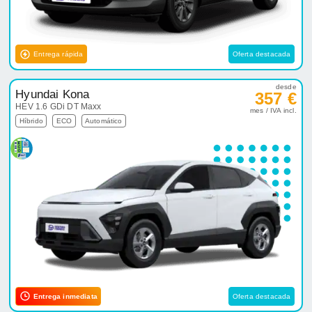
Entrega rápida
Oferta destacada
desde
Hyundai Kona
357 €
HEV 1.6 GDi DT Maxx
mes / IVA incl.
Híbrido
ECO
Automático
Entrega inmediata
Oferta destacada