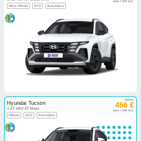
mes / IVA incl.
Micro-Híbrido
ECO
Automático
desde
Hyundai Tucson
456 €
1.6T HEV AT Maxx
mes / IVA incl.
Híbrido
ECO
Automático