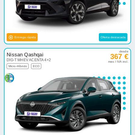
Entrega rápida
Oferta destacada
desde
Nissan Qashqai
367 €
DIG-T MHEV ACENTA 4×2
mes / IVA incl.
Micro-Híbrido
ECO