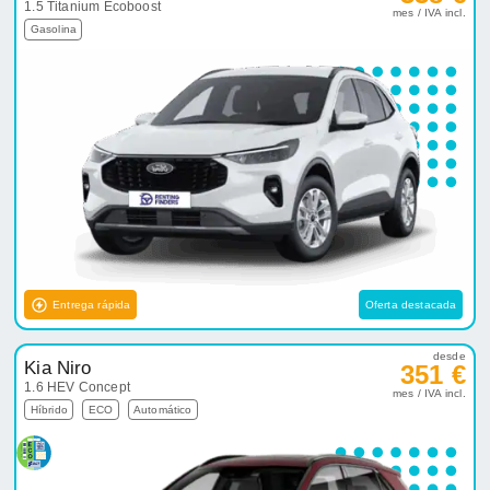
1.5 Titanium Ecoboost
mes / IVA incl.
Gasolina
Entrega rápida
Oferta destacada
desde
Kia Niro
351 €
1.6 HEV Concept
mes / IVA incl.
Híbrido
ECO
Automático