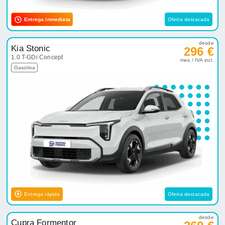
Entrega inmediata
Oferta destacada
desde
Kia Stonic
296 €
1.0 T-GDi Concept
mes / IVA incl.
Gasolina
Entrega rápida
Oferta destacada
desde
Cupra Formentor