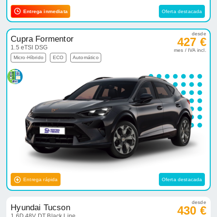
Entrega inmediata
Oferta destacada
desde
Cupra Formentor
427 €
1.5 eTSI DSG
mes / IVA incl.
Micro-Híbrido
ECO
Automático
Entrega rápida
Oferta destacada
desde
Hyundai Tucson
430 €
1.6D 48V DT Black Line