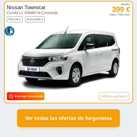
desde
Nissan Townstar
399 €
Combi L1 45kWh N-Connecta
mes / IVA incl.
Eléctrico
Automático
Entrega inmediata
¡Últimas unidades!
Ver todas las ofertas de furgonetas