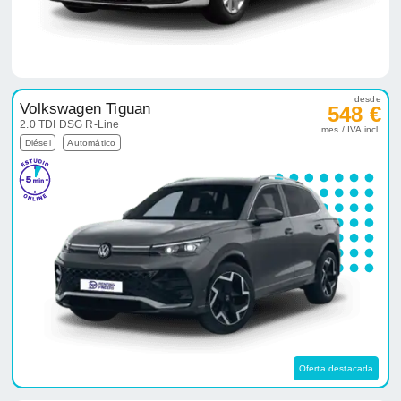
desde
Volkswagen Tiguan
548 €
2.0 TDI DSG R-Line
mes / IVA incl.
Diésel
Automático
Oferta destacada