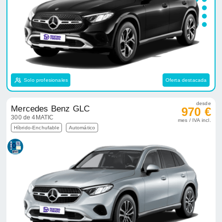
Solo profesionales
Oferta destacada
desde
Mercedes Benz GLC
970 €
300 de 4MATIC
mes / IVA incl.
Híbrido-Enchufable
Automático