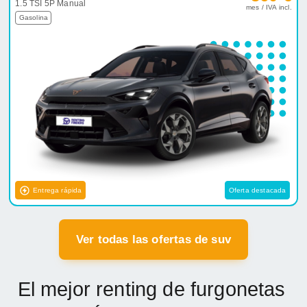
1.5 TSI 5P Manual
mes / IVA incl.
Gasolina
Entrega rápida
Oferta destacada
Ver todas las ofertas de suv
El mejor renting de furgonetas