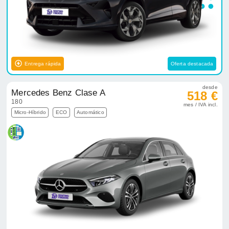
Entrega rápida
Oferta destacada
desde
Mercedes Benz Clase A
518 €
180
mes / IVA incl.
Micro-Híbrido
ECO
Automático