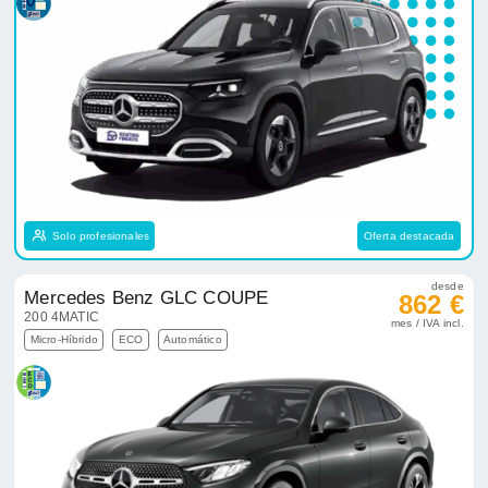
Solo profesionales
Oferta destacada
desde
Mercedes Benz GLC COUPE
862 €
200 4MATIC
mes / IVA incl.
Micro-Híbrido
ECO
Automático