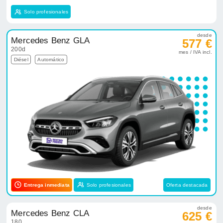
Solo profesionales
desde
Mercedes Benz GLA
577 €
200d
mes / IVA incl.
Diésel
Automático
Entrega inmediata
Solo profesionales
Oferta destacada
desde
Mercedes Benz CLA
625 €
180