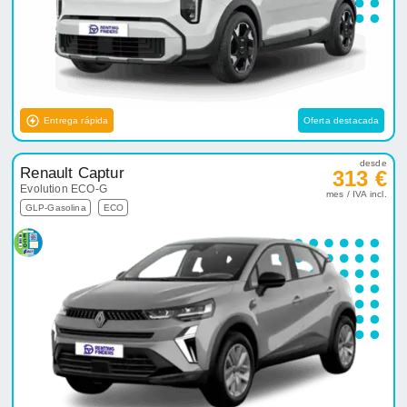
Entrega rápida
Oferta destacada
desde
Renault Captur
313 €
Evolution ECO-G
mes / IVA incl.
GLP-Gasolina
ECO