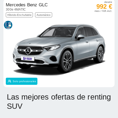
desde
Mercedes Benz GLC
992 €
300e 4MATIC
mes / IVA incl.
Híbrido-Enchufable
Automático
Solo profesionales
Las mejores ofertas de renting
SUV