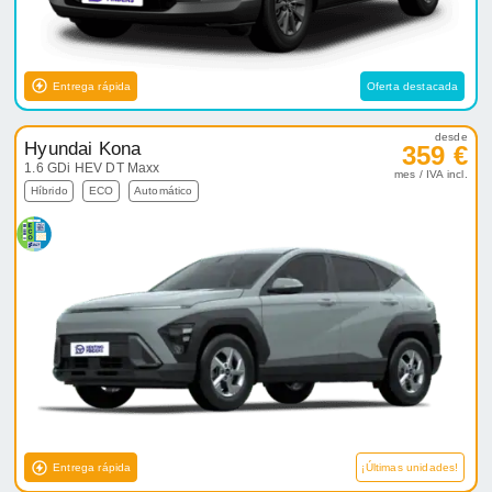
Entrega rápida
Oferta destacada
desde
Hyundai Kona
359 €
1.6 GDi HEV DT Maxx
mes / IVA incl.
Híbrido
ECO
Automático
Entrega rápida
¡Últimas unidades!