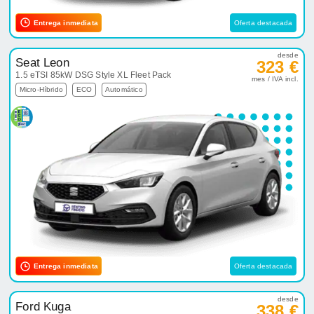
Entrega inmediata
Oferta destacada
desde
Seat Leon
323 €
1.5 eTSI 85kW DSG Style XL Fleet Pack
mes / IVA incl.
Micro-Híbrido
ECO
Automático
Entrega inmediata
Oferta destacada
desde
Ford Kuga
338 €