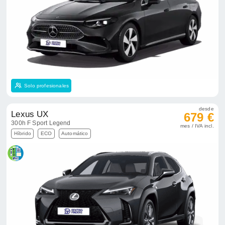
Solo profesionales
desde
Lexus UX
679 €
300h F Sport Legend
mes / IVA incl.
Híbrido
ECO
Automático