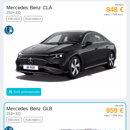
desde
Mercedes Benz CLA
848 €
250+ EQ
mes / IVA incl.
Eléctrico
Automático
Solo profesionales
desde
Mercedes Benz GLB
859 €
250+ EQ
mes / IVA incl.
Eléctrico
Automático