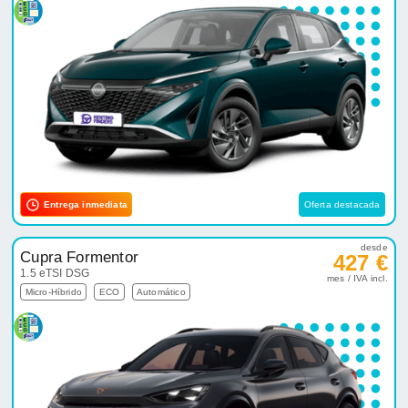
Entrega inmediata
Oferta destacada
desde
Cupra Formentor
427 €
1.5 eTSI DSG
mes / IVA incl.
Micro-Híbrido
ECO
Automático