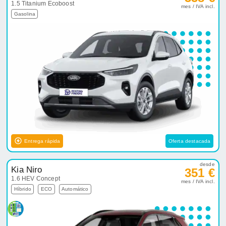
1.5 Titanium Ecoboost
mes / IVA incl.
Gasolina
Entrega rápida
Oferta destacada
desde
Kia Niro
351 €
1.6 HEV Concept
mes / IVA incl.
Híbrido
ECO
Automático