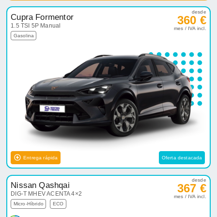
desde
Cupra Formentor
360 €
1.5 TSI 5P Manual
mes / IVA incl.
Gasolina
Entrega rápida
Oferta destacada
desde
Nissan Qashqai
367 €
DIG-T MHEV ACENTA 4×2
mes / IVA incl.
Micro-Híbrido
ECO