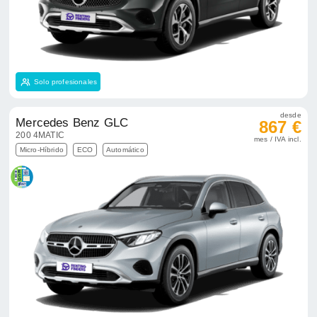
Solo profesionales
desde
Mercedes Benz GLC
867 €
200 4MATIC
mes / IVA incl.
Micro-Híbrido
ECO
Automático