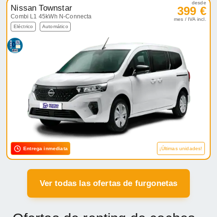
desde
Nissan Townstar
399 €
Combi L1 45kWh N-Connecta
mes / IVA incl.
Eléctrico
Automático
Entrega inmediata
¡Últimas unidades!
Ver todas las ofertas de furgonetas