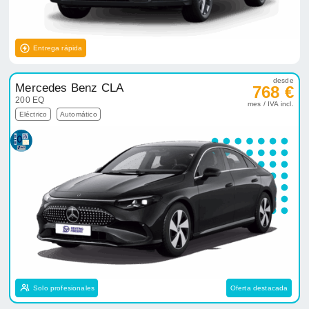
Entrega rápida
desde
Mercedes Benz CLA
768 €
200 EQ
mes / IVA incl.
Eléctrico
Automático
Solo profesionales
Oferta destacada