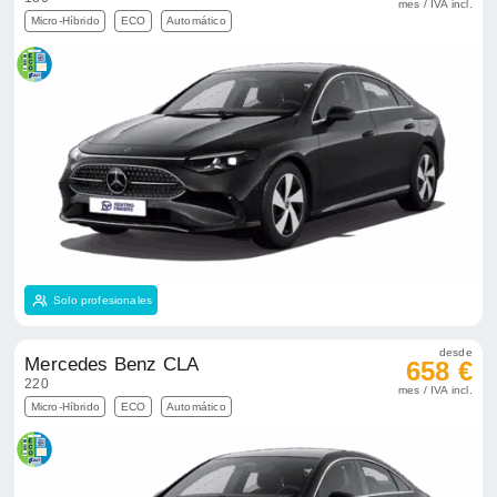
mes / IVA incl.
Micro-Híbrido
ECO
Automático
Solo profesionales
desde
Mercedes Benz CLA
658 €
220
mes / IVA incl.
Micro-Híbrido
ECO
Automático