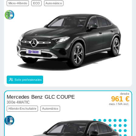
Micro-Híbrido
ECO
Automático
Solo profesionales
desde
Mercedes Benz GLC COUPE
961 €
300e 4MATIC
mes / IVA incl.
Híbrido-Enchufable
Automático