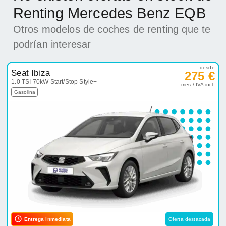
Renting Mercedes Benz EQB
Otros modelos de coches de renting que te
podrían interesar
desde
Seat Ibiza
275 €
1.0 TSI 70kW Start/Stop Style+
mes / IVA incl.
Gasolina
Entrega inmediata
Oferta destacada