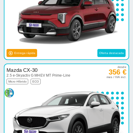
Entrega rápida
Oferta destacada
desde
Mazda CX-30
356 €
2.5 e-Skyactiv G MHEV MT Prime-Line
mes / IVA incl.
Micro-Híbrido
ECO