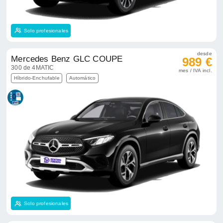
Solo profesionales
desde
Mercedes Benz GLC COUPE
989 €
300 de 4MATIC
mes / IVA incl.
Híbrido-Enchufable
Automático
Solo profesionales