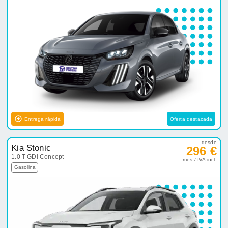
Entrega rápida
Oferta destacada
desde
Kia Stonic
296 €
1.0 T-GDi Concept
mes / IVA incl.
Gasolina