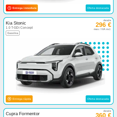
Entrega inmediata
Oferta destacada
desde
Kia Stonic
296 €
1.0 T-GDi Concept
mes / IVA incl.
Gasolina
Entrega rápida
Oferta destacada
desde
Cupra Formentor
360 €