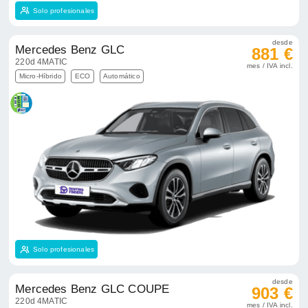
Solo profesionales
desde
Mercedes Benz GLC
881 €
220d 4MATIC
mes / IVA incl.
Micro-Híbrido
ECO
Automático
Solo profesionales
desde
Mercedes Benz GLC COUPE
903 €
220d 4MATIC
mes / IVA incl.