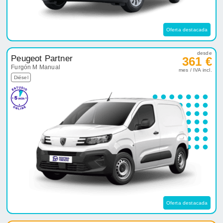
Oferta destacada
desde
Peugeot Partner
361 €
Furgón M Manual
mes / IVA incl.
Diésel
Oferta destacada