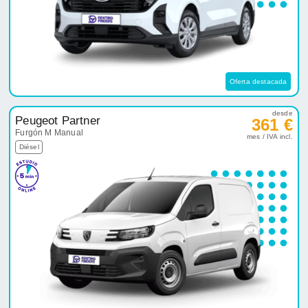
Oferta destacada
desde
Peugeot Partner
361 €
Furgón M Manual
mes / IVA incl.
Diésel