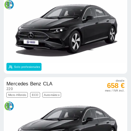
Solo profesionales
desde
Mercedes Benz CLA
658 €
220
mes / IVA incl.
Micro-Híbrido
ECO
Automático