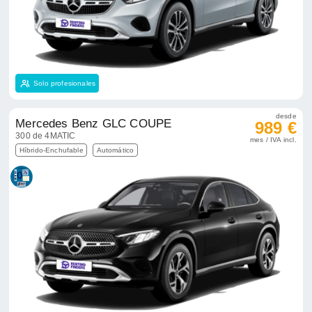
Solo profesionales
desde
Mercedes Benz GLC COUPE
989 €
300 de 4MATIC
mes / IVA incl.
Híbrido-Enchufable
Automático