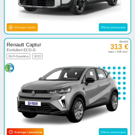
Entrega rápida
Oferta destacada
desde
Renault Captur
313 €
Evolution ECO-G
mes / IVA incl.
GLP-Gasolina
ECO
Entrega inmediata
Oferta destacada