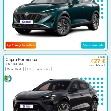
Entrega inmediata
Oferta destacada
desde
Cupra Formentor
427 €
1.5 eTSI DSG
mes / IVA incl.
Micro-Híbrido
ECO
Automático