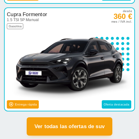
desde
Cupra Formentor
360 €
1.5 TSI 5P Manual
mes / IVA incl.
Gasolina
Entrega rápida
Oferta destacada
Ver todas las ofertas de suv