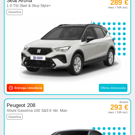
Seat Arona
289 €
1.0 TSI Start & Stop Style+
mes / IVA incl.
Gasolina
Entrega inmediata
Oferta destacada
desde
Peugeot 208
293 €
Allure Gasolina 100 S&S 6 Vel. Man
mes / IVA incl.
Gasolina