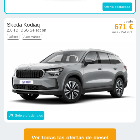
Oferta destacada
desde
Skoda Kodiaq
671 €
2.0 TDI DSG Selection
mes / IVA incl.
Diésel
Automático
Solo profesionales
Ver todas las ofertas de diesel