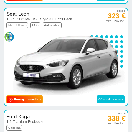
desde
Seat Leon
323 €
1.5 eTSI 85kW DSG Style XL Fleet Pack
mes / IVA incl.
Micro-Híbrido
ECO
Automático
Entrega inmediata
Oferta destacada
desde
Ford Kuga
338 €
1.5 Titanium Ecoboost
mes / IVA incl.
Gasolina