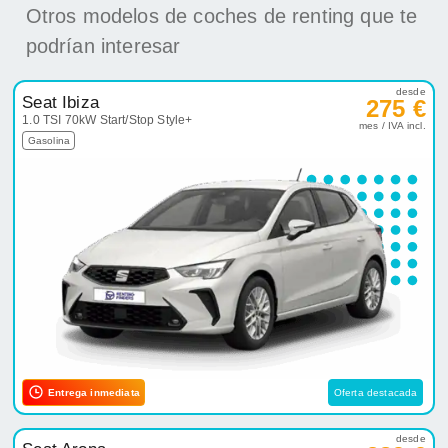
Otros modelos de coches de renting que te
podrían interesar
desde
Seat Ibiza
275 €
1.0 TSI 70kW Start/Stop Style+
mes / IVA incl.
Gasolina
Entrega inmediata
Oferta destacada
desde