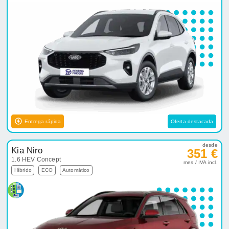
Entrega rápida
Oferta destacada
desde
Kia Niro
351 €
1.6 HEV Concept
mes / IVA incl.
Híbrido
ECO
Automático