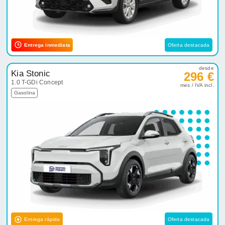
Entrega inmediata
Oferta destacada
desde
Kia Stonic
296 €
1.0 T-GDi Concept
mes / IVA incl.
Gasolina
Entrega rápida
Oferta destacada