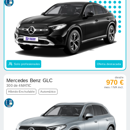
Solo profesionales
Oferta destacada
desde
Mercedes Benz GLC
970 €
300 de 4MATIC
mes / IVA incl.
Híbrido-Enchufable
Automático