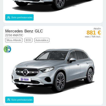
Solo profesionales
desde
Mercedes Benz GLC
881 €
220d 4MATIC
mes / IVA incl.
Micro-Híbrido
ECO
Automático
Solo profesionales