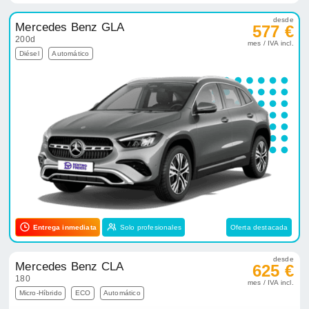
desde
Mercedes Benz GLA
577 €
200d
mes / IVA incl.
Diésel
Automático
Entrega inmediata
Solo profesionales
Oferta destacada
desde
Mercedes Benz CLA
625 €
180
mes / IVA incl.
Micro-Híbrido
ECO
Automático