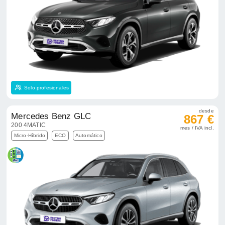
Solo profesionales
desde
Mercedes Benz GLC
867 €
200 4MATIC
mes / IVA incl.
Micro-Híbrido
ECO
Automático