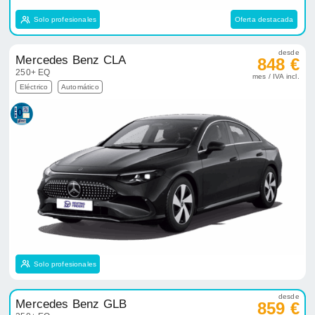
Solo profesionales
Oferta destacada
desde
Mercedes Benz CLA
848 €
250+ EQ
mes / IVA incl.
Eléctrico
Automático
Solo profesionales
desde
Mercedes Benz GLB
859 €