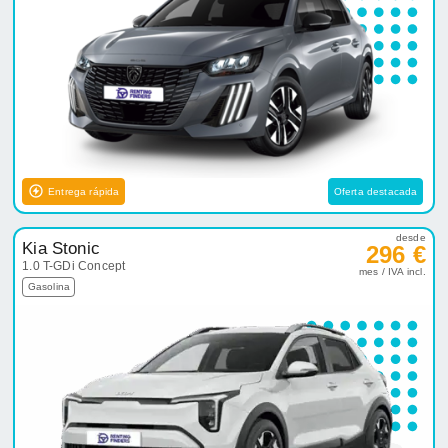
Entrega rápida
Oferta destacada
desde
Kia Stonic
296 €
1.0 T-GDi Concept
mes / IVA incl.
Gasolina