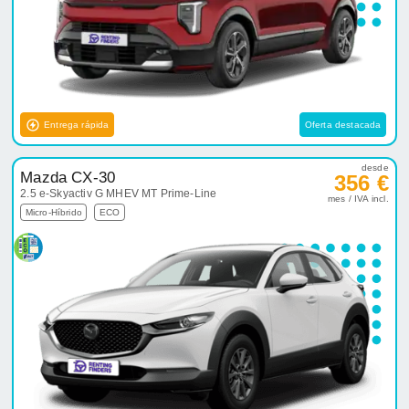
Entrega rápida
Oferta destacada
desde
Mazda CX-30
356 €
2.5 e-Skyactiv G MHEV MT Prime-Line
mes / IVA incl.
Micro-Híbrido
ECO