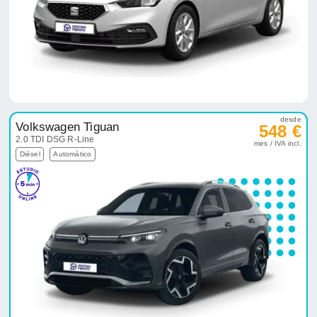
desde
Volkswagen Tiguan
548 €
2.0 TDI DSG R-Line
mes / IVA incl.
Diésel
Automático