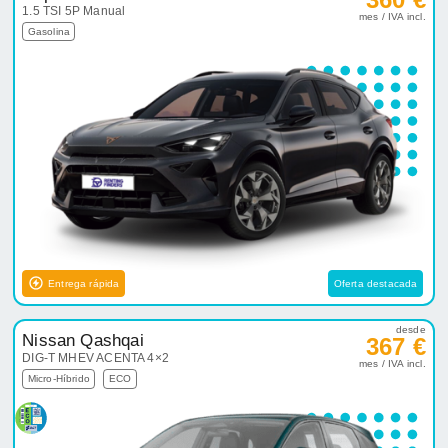
1.5 TSI 5P Manual
mes / IVA incl.
Gasolina
Entrega rápida
Oferta destacada
desde
Nissan Qashqai
367 €
DIG-T MHEV ACENTA 4×2
mes / IVA incl.
Micro-Híbrido
ECO