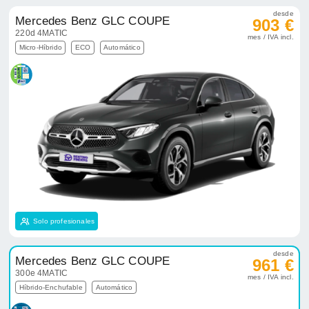
desde
Mercedes Benz GLC COUPE
903 €
220d 4MATIC
mes / IVA incl.
Micro-Híbrido
ECO
Automático
Solo profesionales
desde
Mercedes Benz GLC COUPE
961 €
300e 4MATIC
mes / IVA incl.
Híbrido-Enchufable
Automático