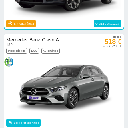
Entrega rápida
Oferta destacada
desde
Mercedes Benz Clase A
518 €
180
mes / IVA incl.
Micro-Híbrido
ECO
Automático
Solo profesionales