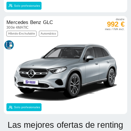
Solo profesionales
desde
Mercedes Benz GLC
992 €
300e 4MATIC
mes / IVA incl.
Híbrido-Enchufable
Automático
Solo profesionales
Las mejores ofertas de renting