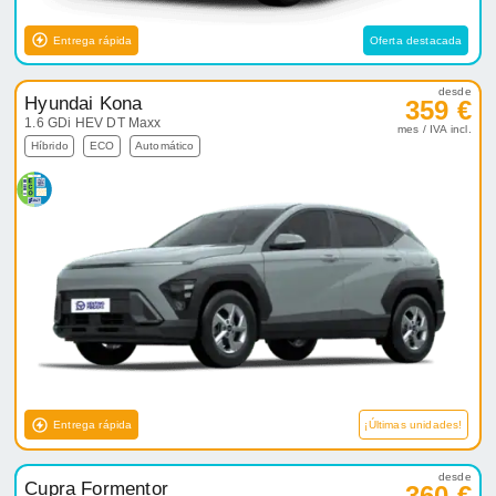
Entrega rápida
Oferta destacada
desde
Hyundai Kona
359 €
1.6 GDi HEV DT Maxx
mes / IVA incl.
Híbrido
ECO
Automático
Entrega rápida
¡Últimas unidades!
desde
Cupra Formentor
360 €