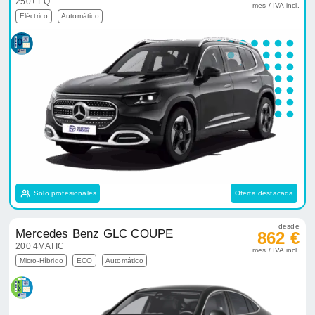
250+ EQ
mes / IVA incl.
Eléctrico
Automático
Solo profesionales
Oferta destacada
desde
Mercedes Benz GLC COUPE
862 €
200 4MATIC
mes / IVA incl.
Micro-Híbrido
ECO
Automático