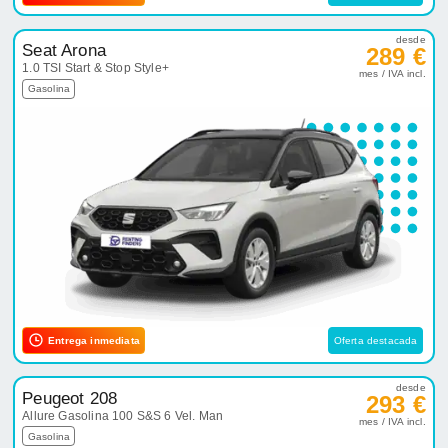
desde
Seat Arona
289 €
1.0 TSI Start & Stop Style+
mes / IVA incl.
Gasolina
Entrega inmediata
Oferta destacada
desde
Peugeot 208
293 €
Allure Gasolina 100 S&S 6 Vel. Man
mes / IVA incl.
Gasolina