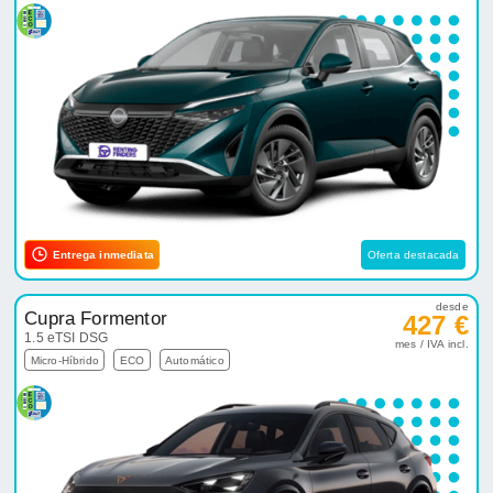
Entrega inmediata
Oferta destacada
desde
Cupra Formentor
427 €
1.5 eTSI DSG
mes / IVA incl.
Micro-Híbrido
ECO
Automático