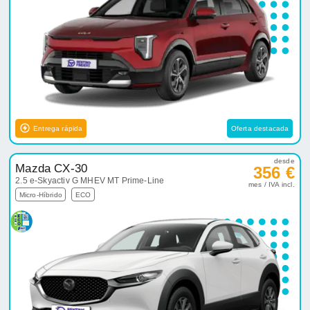
Entrega rápida
Oferta destacada
desde
Mazda CX-30
356 €
2.5 e-Skyactiv G MHEV MT Prime-Line
mes / IVA incl.
Micro-Híbrido
ECO