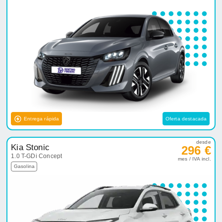
Entrega rápida
Oferta destacada
desde
Kia Stonic
296 €
1.0 T-GDi Concept
mes / IVA incl.
Gasolina