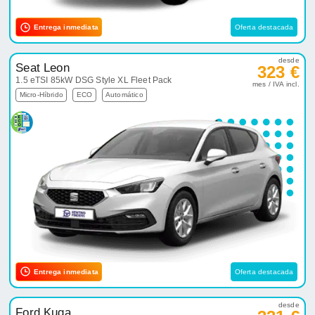
Entrega inmediata
Oferta destacada
desde
Seat Leon
323 €
1.5 eTSI 85kW DSG Style XL Fleet Pack
mes / IVA incl.
Micro-Híbrido
ECO
Automático
Entrega inmediata
Oferta destacada
desde
Ford Kuga