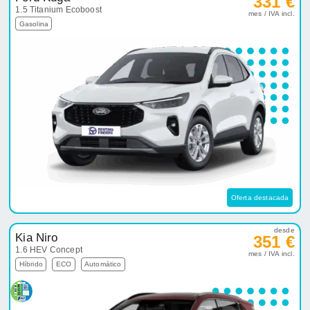
331 €
1.5 Titanium Ecoboost
mes / IVA incl.
Gasolina
Oferta destacada
desde
Kia Niro
351 €
1.6 HEV Concept
mes / IVA incl.
Híbrido
ECO
Automático