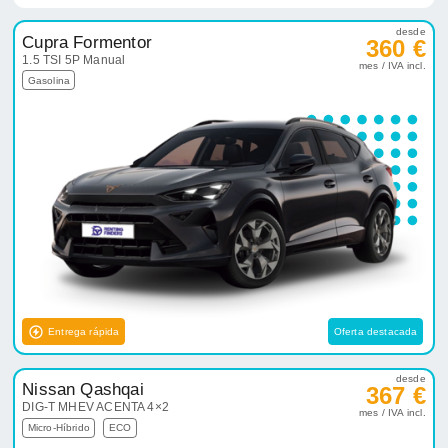
desde
Cupra Formentor
360 €
1.5 TSI 5P Manual
mes / IVA incl.
Gasolina
Entrega rápida
Oferta destacada
desde
Nissan Qashqai
367 €
DIG-T MHEV ACENTA 4×2
mes / IVA incl.
Micro-Híbrido
ECO