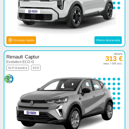
Entrega rápida
Oferta destacada
desde
Renault Captur
313 €
Evolution ECO-G
mes / IVA incl.
GLP-Gasolina
ECO