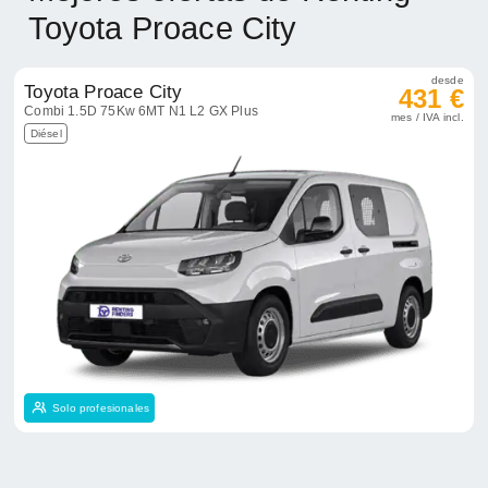
Toyota Proace City
desde
Toyota Proace City
431 €
Combi 1.5D 75Kw 6MT N1 L2 GX Plus
mes / IVA incl.
Diésel
Solo profesionales