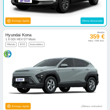
Entrega rápida
Oferta destacada
desde
Hyundai Kona
359 €
1.6 GDi HEV DT Maxx
mes / IVA incl.
Híbrido
ECO
Automático
Entrega rápida
¡Últimas unidades!