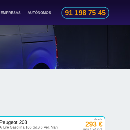
91 198 75 45
EMPRESAS
AUTÓNOMOS
desde
Peugeot 208
293 €
Allure Gasolina 100 S&S 6 Vel. Man
mes / IVA incl.