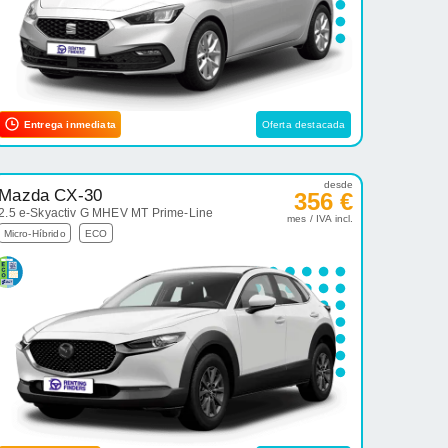
Entrega inmediata
Oferta destacada
desde
Mazda CX-30
356 €
2.5 e-Skyactiv G MHEV MT Prime-Line
mes / IVA incl.
Micro-Híbrido
ECO