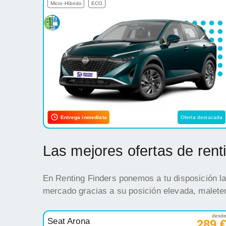
Micro-Híbrido
ECO
Entrega inmediata
Oferta destacada
Las mejores ofertas de ren
En Renting Finders ponemos a tu disposición la
mercado gracias a su posición elevada, maleter
desd
Seat Arona
289 