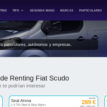
TING
TIPO
SEGUNDA MANO
MARCAS
PARTICULARES
ra particulares, autónomos y empresas.
 de Renting Fiat Scudo
 te podrían interesar
e
desde
Seat Arona
€
289 €
1.0 TSI Start & Stop Style+
.
mes / IVA incl.