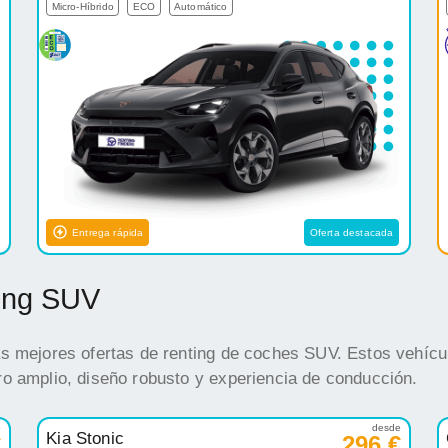
Micro-Híbrido
ECO
Automático
Entrega rápida
Oferta destacada
ting SUV
s mejores ofertas de renting de coches SUV. Estos vehícul
o amplio, diseño robusto y experiencia de conducción.
e
desde
Kia Stonic
€
296 €