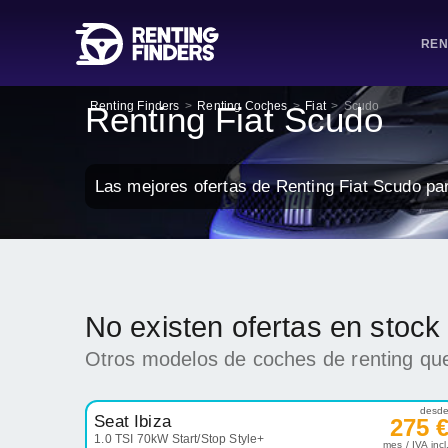
REN
Renting Finders
>
Renting Coches
>
Fiat
>
Scudo
Renting Fiat Scudo
Las mejores ofertas de Renting Fiat Scudo pa
No existen ofertas en stock
Otros modelos de coches de renting que
desd
Seat Ibiza
275 
1.0 TSI 70kW Start/Stop Style+
mes / IVA incl