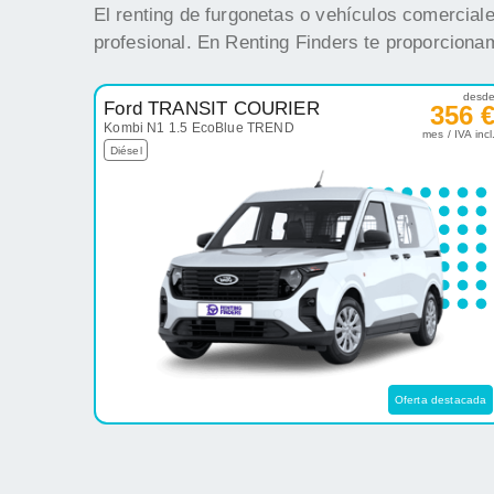
El renting de furgonetas o vehículos comercial
profesional. En Renting Finders te proporciona
desd
Ford TRANSIT COURIER
356 
Kombi N1 1.5 EcoBlue TREND
mes / IVA incl
Diésel
Oferta destacada