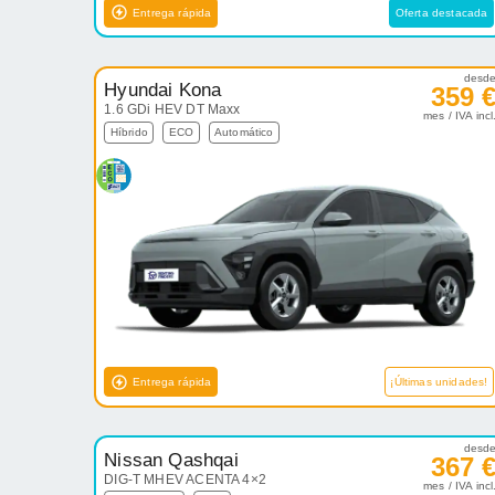
Entrega rápida
Oferta destacada
desd
Hyundai Kona
359 
1.6 GDi HEV DT Maxx
mes / IVA incl
Híbrido
ECO
Automático
Entrega rápida
¡Últimas unidades!
desd
Nissan Qashqai
367 
DIG-T MHEV ACENTA 4×2
mes / IVA incl