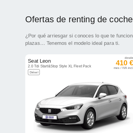
Ofertas de renting de coche
¿Por qué arriesgar si conoces lo que te funcio
plazas… Tenemos el modelo ideal para ti.
desd
Seat Leon
410 
2.0 Tdi Start&Stop Style XL Fleet Pack
mes / IVA incl
Diésel