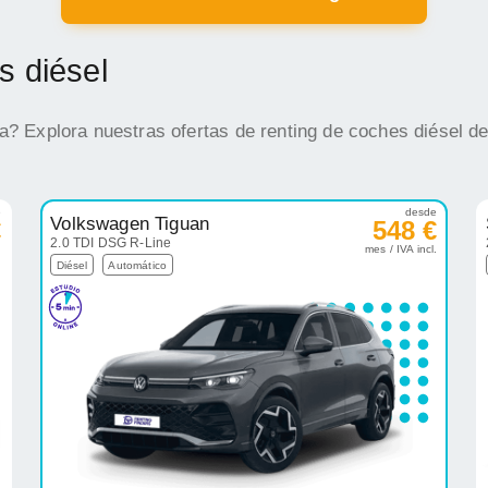
s diésel
na? Explora nuestras ofertas de renting de coches diésel d
e
desde
Volkswagen Tiguan
€
548 €
2.0 TDI DSG R-Line
.
mes / IVA incl.
Diésel
Automático