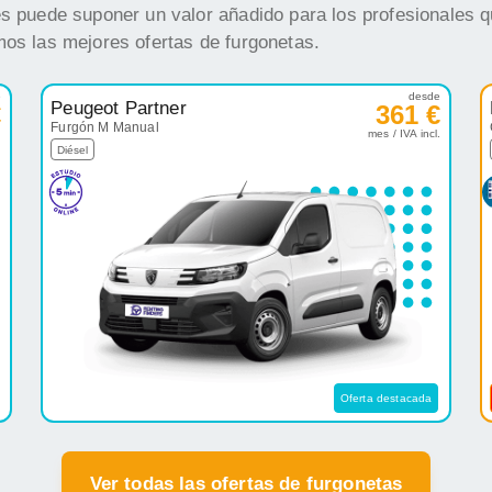
es puede suponer un valor añadido para los profesionales q
mos las mejores ofertas de furgonetas.
e
desde
Peugeot Partner
€
361 €
Furgón M Manual
.
mes / IVA incl.
Diésel
Oferta destacada
Ver todas las ofertas de furgonetas