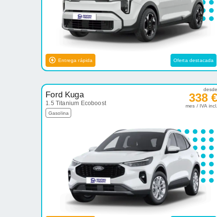
Entrega rápida
Oferta destacada
desd
Ford Kuga
338 
1.5 Titanium Ecoboost
mes / IVA incl
Gasolina