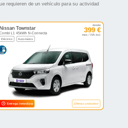
ue requieren de un vehículo para su actividad
desde
Nissan Townstar
399 €
Combi L1 45kWh N-Connecta
mes / IVA incl.
Eléctrico
Automático
Entrega inmediata
¡Últimas unidades!