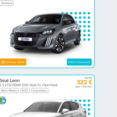
Gasolina
Entrega rápida
Oferta destacada
desde
Seat Leon
323 €
1.5 eTSI 85kW DSG Style XL Fleet Pack
mes / IVA incl.
Micro-Híbrido
ECO
Automático