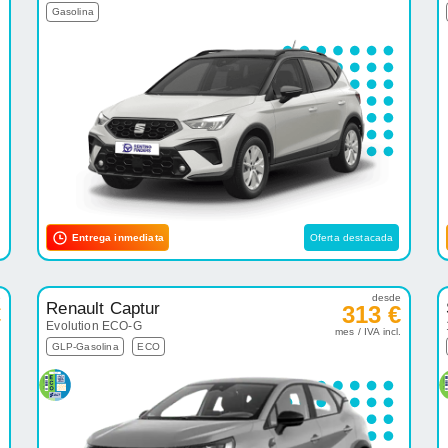
Gasolina
Entrega inmediata
Oferta destacada
e
desde
Renault Captur
€
313 €
Evolution ECO-G
.
mes / IVA incl.
GLP-Gasolina
ECO