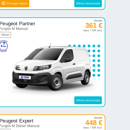
Entrega rápida
Oferta destacada
desde
Peugeot Partner
361 €
Furgón M Manual
mes / IVA incl.
Diésel
Oferta destacada
desde
Peugeot Expert
448 €
Furgón M Diésel Manual
mes / IVA incl.