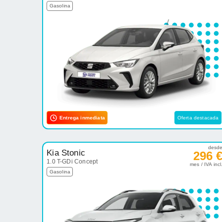
Gasolina
Entrega inmediata
Oferta destacada
desd
Kia Stonic
296 
1.0 T-GDi Concept
mes / IVA incl
Gasolina