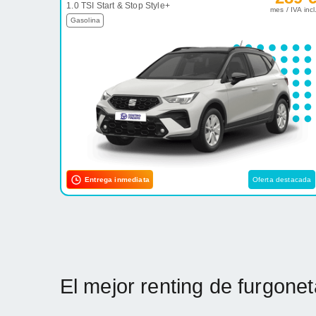
1.0 TSI Start & Stop Style+
mes / IVA incl
Gasolina
Entrega inmediata
Oferta destacada
El mejor renting de furgon