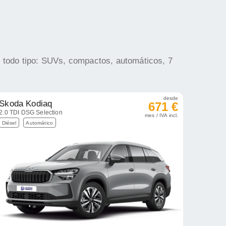
e todo tipo: SUVs, compactos, automáticos, 7
desde
Skoda Kodiaq
671 €
2.0 TDI DSG Selection
mes / IVA incl.
Diésel
Automático