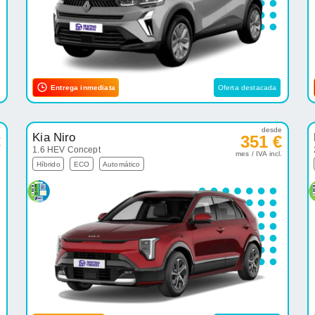
Entrega inmediata
Oferta destacada
e
desde
Kia Niro
€
351 €
1.6 HEV Concept
.
mes / IVA incl.
Híbrido
ECO
Automático