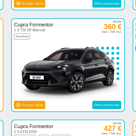
Entrega rápida
Oferta destacada
e
desde
Cupra Formentor
€
360 €
1.5 TSI 5P Manual
.
mes / IVA incl.
Gasolina
Entrega rápida
Oferta destacada
e
desde
Cupra Formentor
€
427 €
1.5 eTSI DSG
.
mes / IVA incl.