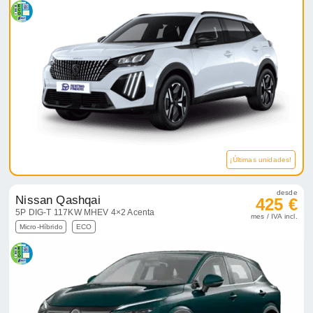
¡Últimas unidades!
desde
Nissan Qashqai
425 €
5P DIG-T 117KW MHEV 4×2 Acenta
mes / IVA incl.
Micro-Híbrido
ECO