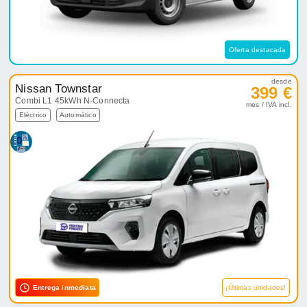
Oferta destacada
desde
Nissan Townstar
399 €
Combi L1 45kWh N-Connecta
mes / IVA incl.
Eléctrico
Automático
Entrega inmediata
¡Últimas unidades!