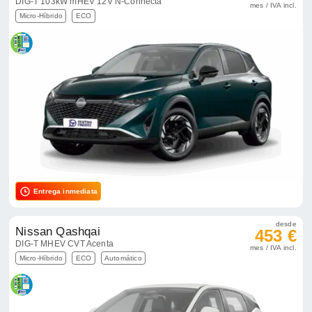
DIG-T 103kW mHEV 12V N-Connecta
mes / IVA incl.
Micro-Híbrido
ECO
Entrega inmediata
desde
Nissan Qashqai
453 €
DIG-T MHEV CVT Acenta
mes / IVA incl.
Micro-Híbrido
ECO
Automático