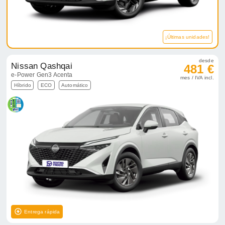
¡Últimas unidades!
desde
Nissan Qashqai
481 €
e-Power Gen3 Acenta
mes / IVA incl.
Híbrido
ECO
Automático
Entrega rápida