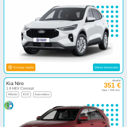
Entrega rápida
Oferta destacada
desde
Kia Niro
351 €
1.6 HEV Concept
mes / IVA incl.
Híbrido
ECO
Automático