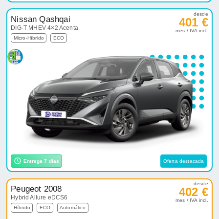
desde
Nissan Qashqai
401 €
DIG-T MHEV 4×2 Acenta
mes / IVA incl.
Micro-Híbrido
ECO
Entrega 7 días
Oferta destacada
desde
Peugeot 2008
402 €
Hybrid Allure eDCS6
mes / IVA incl.
Híbrido
ECO
Automático