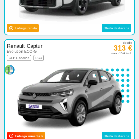
Entrega rápida
Oferta destacada
desde
Renault Captur
313 €
Evolution ECO-G
mes / IVA incl.
GLP-Gasolina
ECO
Entrega inmediata
Oferta destacada