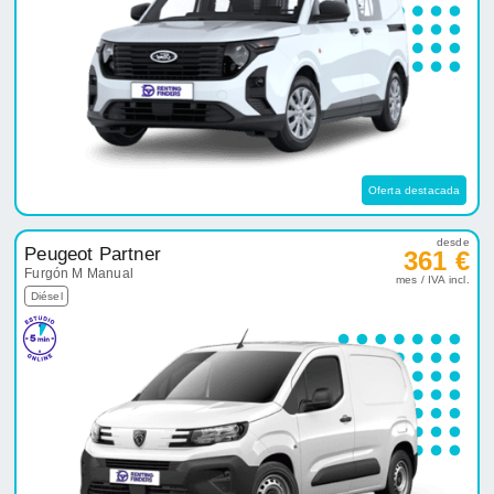
Oferta destacada
desde
Peugeot Partner
361 €
Furgón M Manual
mes / IVA incl.
Diésel