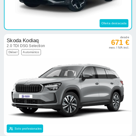
Oferta destacada
desde
Skoda Kodiaq
671 €
2.0 TDI DSG Selection
mes / IVA incl.
Diésel
Automático
Solo profesionales