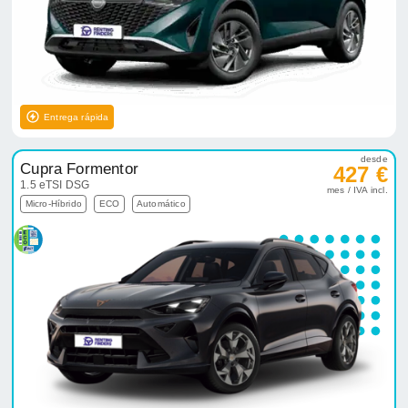
Entrega rápida
desde
Cupra Formentor
427 €
1.5 eTSI DSG
mes / IVA incl.
Micro-Híbrido
ECO
Automático