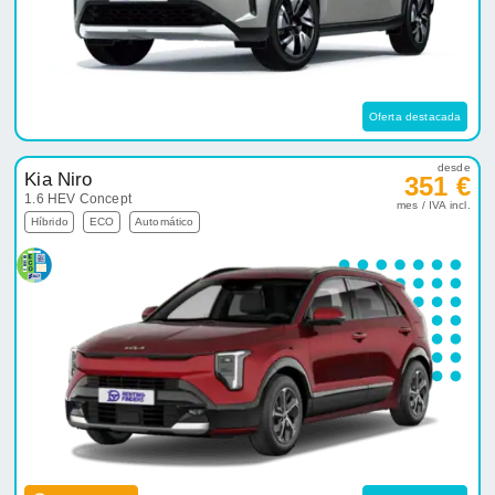
Oferta destacada
desde
Kia Niro
351 €
1.6 HEV Concept
mes / IVA incl.
Híbrido
ECO
Automático