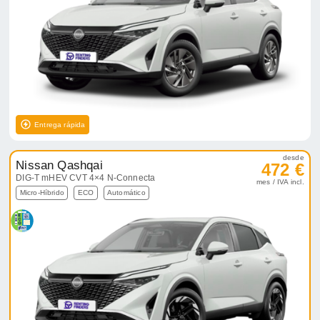
Entrega rápida
desde
Nissan Qashqai
472 €
DIG-T mHEV CVT 4×4 N-Connecta
mes / IVA incl.
Micro-Híbrido
ECO
Automático