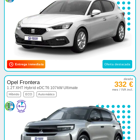
Entrega inmediata
Oferta destacada
desde
Opel Frontera
332 €
1.2T XHT Hybrid eDCT6 107kW Ultimate
mes / IVA incl.
Híbrido
ECO
Automático