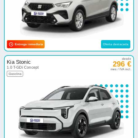
Entrega inmediata
Oferta destacada
desde
Kia Stonic
296 €
1.0 T-GDi Concept
mes / IVA incl.
Gasolina