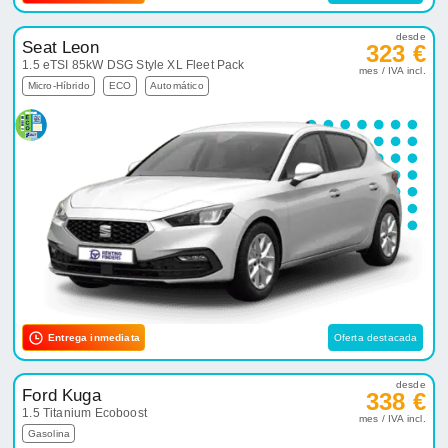
desde
Seat Leon
323 €
1.5 eTSI 85kW DSG Style XL Fleet Pack
mes / IVA incl.
Micro-Híbrido
ECO
Automático
Entrega inmediata
Oferta destacada
desde
Ford Kuga
338 €
1.5 Titanium Ecoboost
mes / IVA incl.
Gasolina