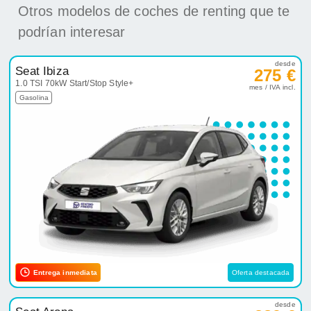
Otros modelos de coches de renting que te
podrían interesar
desde
Seat Ibiza
275 €
1.0 TSI 70kW Start/Stop Style+
mes / IVA incl.
Gasolina
Entrega inmediata
Oferta destacada
desde