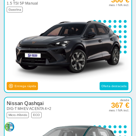
1.5 TSI 5P Manual
mes / IVA incl.
Gasolina
Entrega rápida
Oferta destacada
desde
Nissan Qashqai
367 €
DIG-T MHEV ACENTA 4×2
mes / IVA incl.
Micro-Híbrido
ECO