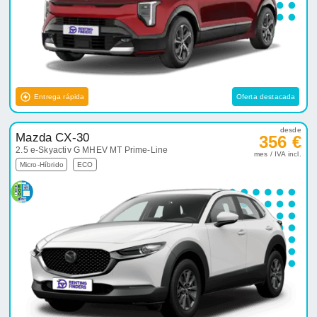
Entrega rápida
Oferta destacada
desde
Mazda CX-30
356 €
2.5 e-Skyactiv G MHEV MT Prime-Line
mes / IVA incl.
Micro-Híbrido
ECO