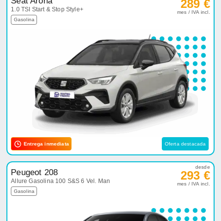
Seat Arona
289 €
1.0 TSI Start & Stop Style+
mes / IVA incl.
Gasolina
Entrega inmediata
Oferta destacada
desde
Peugeot 208
293 €
Allure Gasolina 100 S&S 6 Vel. Man
mes / IVA incl.
Gasolina