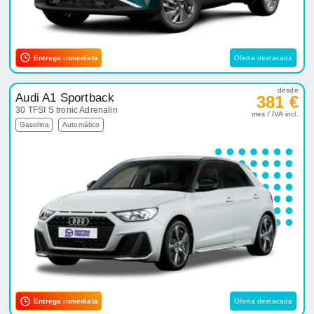
Entrega inmediata
Oferta destacada
desde
Audi A1 Sportback
381 €
30 TFSI S tronic Adrenalin
mes / IVA incl.
Gasolina
Automático
Entrega inmediata
Oferta destacada