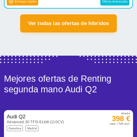
Entrega rápida
Oferta destacada
Ver todas las ofertas de híbridos
Mejores ofertas de Renting
segunda mano Audi Q2
desde
Audi Q2
398 €
Advanced 30 TFSI 81kW (110CV)
mes / IVA incl.
Gasolina
Madrid