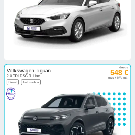
desde
Volkswagen Tiguan
548 €
2.0 TDI DSG R-Line
mes / IVA incl.
Diésel
Automático