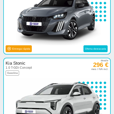
Entrega rápida
Oferta destacada
desde
Kia Stonic
296 €
1.0 T-GDi Concept
mes / IVA incl.
Gasolina