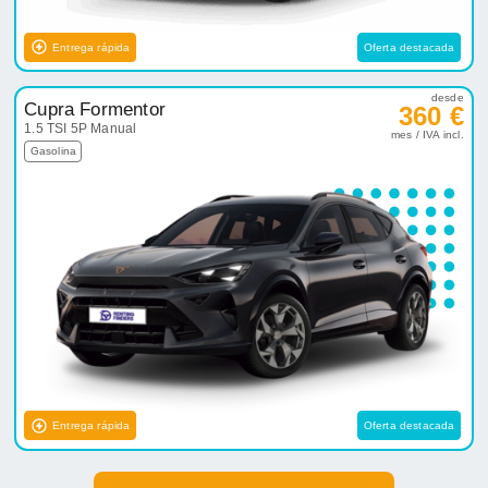
Entrega rápida
Oferta destacada
desde
Cupra Formentor
360 €
1.5 TSI 5P Manual
mes / IVA incl.
Gasolina
Entrega rápida
Oferta destacada