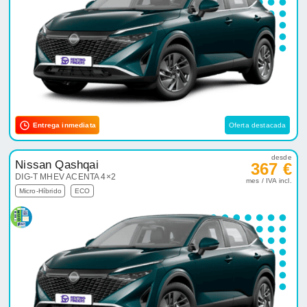
Entrega inmediata
Oferta destacada
desde
Nissan Qashqai
367 €
DIG-T MHEV ACENTA 4×2
mes / IVA incl.
Micro-Híbrido
ECO