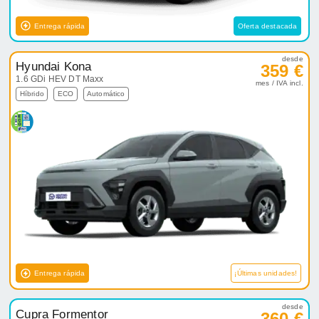
Entrega rápida
Oferta destacada
desde
Hyundai Kona
359 €
1.6 GDi HEV DT Maxx
mes / IVA incl.
Híbrido
ECO
Automático
Entrega rápida
¡Últimas unidades!
desde
Cupra Formentor
360 €