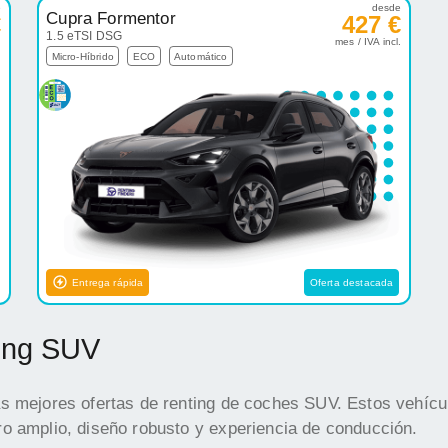
e
desde
Cupra Formentor
€
427 €
1.5 eTSI DSG
.
mes / IVA incl.
Micro-Híbrido
ECO
Automático
Entrega rápida
Oferta destacada
ting SUV
s mejores ofertas de renting de coches SUV. Estos vehícul
o amplio, diseño robusto y experiencia de conducción.