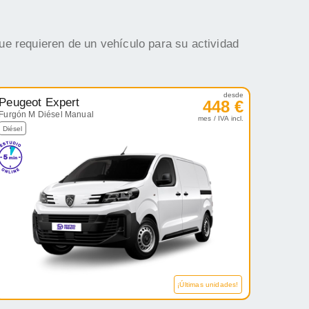
ue requieren de un vehículo para su actividad
desde
Peugeot Expert
448 €
Furgón M Diésel Manual
mes / IVA incl.
Diésel
¡Últimas unidades!