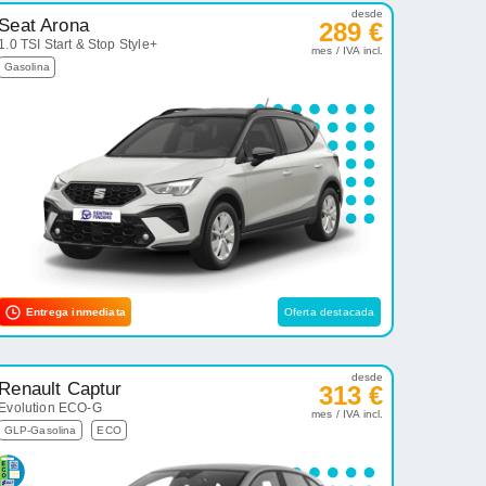
desde
Seat Arona
289 €
1.0 TSI Start & Stop Style+
mes / IVA incl.
Gasolina
Entrega inmediata
Oferta destacada
desde
Renault Captur
313 €
Evolution ECO-G
mes / IVA incl.
GLP-Gasolina
ECO