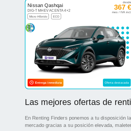
desd
Nissan Qashqai
367 
DIG-T MHEV ACENTA 4×2
mes / IVA incl
Micro-Híbrido
ECO
Entrega inmediata
Oferta destacada
Las mejores ofertas de ren
En Renting Finders ponemos a tu disposición la
mercado gracias a su posición elevada, maleter