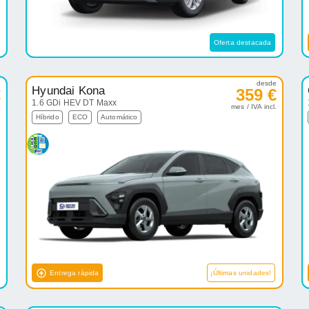
Oferta destacada
e
desde
Hyundai Kona
€
359 €
1.6 GDi HEV DT Maxx
.
mes / IVA incl.
Híbrido
ECO
Automático
Entrega rápida
¡Últimas unidades!