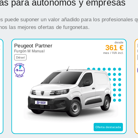
etas para autónomos y empresas
es puede suponer un valor añadido para los profesionales q
mos las mejores ofertas de furgonetas.
e
desde
Peugeot Partner
€
361 €
Furgón M Manual
.
mes / IVA incl.
Diésel
Oferta destacada