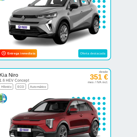
Entrega inmediata
Oferta destacada
desde
Kia Niro
351 €
1.6 HEV Concept
mes / IVA incl.
Híbrido
ECO
Automático