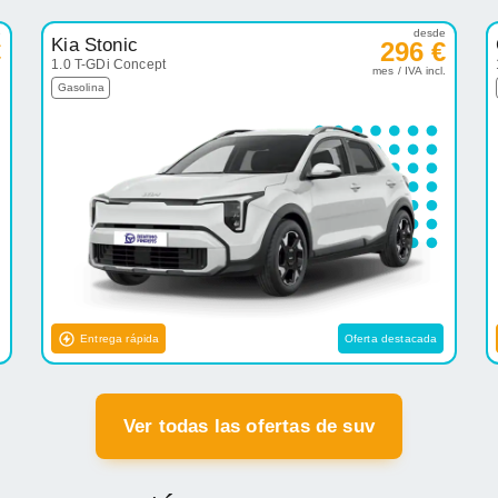
e
desde
Kia Stonic
€
296 €
1.0 T-GDi Concept
.
mes / IVA incl.
Gasolina
Entrega rápida
Oferta destacada
Ver todas las ofertas de suv