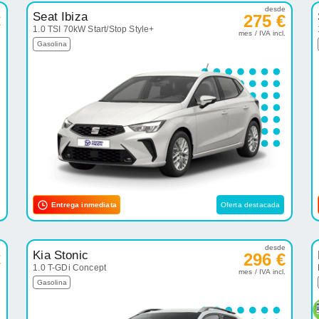
e
desde
Seat Ibiza
€
275 €
1.0 TSI 70kW Start/Stop Style+
.
mes / IVA incl.
Gasolina
Entrega inmediata
Oferta destacada
e
desde
Kia Stonic
€
296 €
1.0 T-GDi Concept
.
mes / IVA incl.
Gasolina