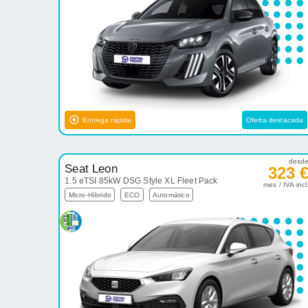
Entrega rápida
Oferta destacada
desd
Seat Leon
323 
1.5 eTSI 85kW DSG Style XL Fleet Pack
mes / IVA incl
Micro-Híbrido
ECO
Automático