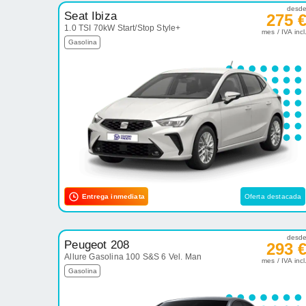
desd
Seat Ibiza
275 
1.0 TSI 70kW Start/Stop Style+
mes / IVA incl
Gasolina
Entrega inmediata
Oferta destacada
desd
Peugeot 208
293 
Allure Gasolina 100 S&S 6 Vel. Man
mes / IVA incl
Gasolina