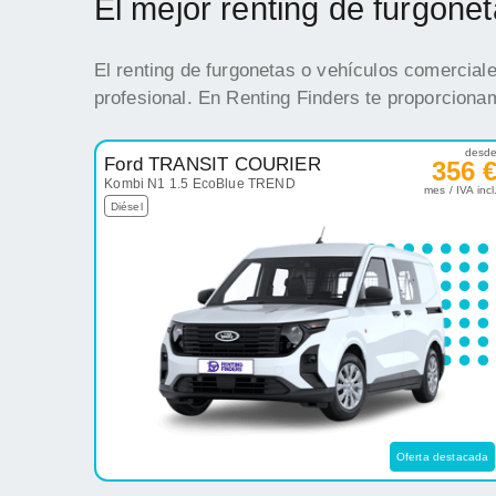
El mejor renting de furgon
El renting de furgonetas o vehículos comercial
profesional. En Renting Finders te proporciona
desd
Ford TRANSIT COURIER
356 
Kombi N1 1.5 EcoBlue TREND
mes / IVA incl
Diésel
Oferta destacada