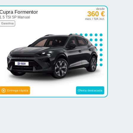
desde
Cupra Formentor
360 €
1.5 TSI 5P Manual
mes / IVA incl.
Gasolina
Entrega rápida
Oferta destacada