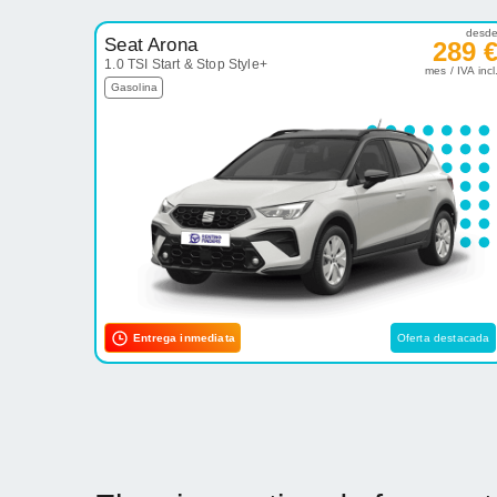
desd
Seat Arona
289 
1.0 TSI Start & Stop Style+
mes / IVA incl
Gasolina
Entrega inmediata
Oferta destacada