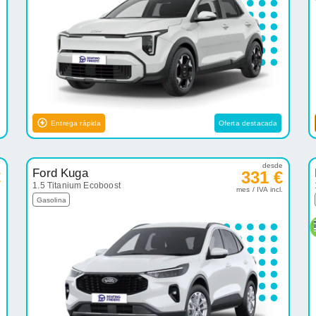
Entrega rápida
Oferta destacada
e
desde
Ford Kuga
€
331 €
1.5 Titanium Ecoboost
.
mes / IVA incl.
Gasolina