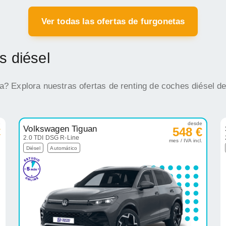
Ver todas las ofertas de furgonetas
s diésel
na? Explora nuestras ofertas de renting de coches diésel d
e
desde
Volkswagen Tiguan
€
548 €
2.0 TDI DSG R-Line
.
mes / IVA incl.
Diésel
Automático