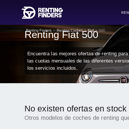
REN
Renting Finders
>
Renting Coches
>
Fiat
>
500
Renting Fiat 500
Encuentra las mejores ofertas de renting para
las cuotas mensuales de las diferentes versi
los servicios incluidos.
No existen ofertas en stock
Otros modelos de coches de renting que