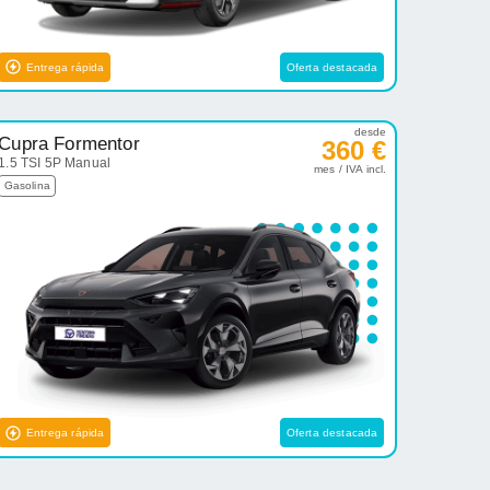
Entrega rápida
Oferta destacada
desde
Cupra Formentor
360 €
1.5 TSI 5P Manual
mes / IVA incl.
Gasolina
Entrega rápida
Oferta destacada