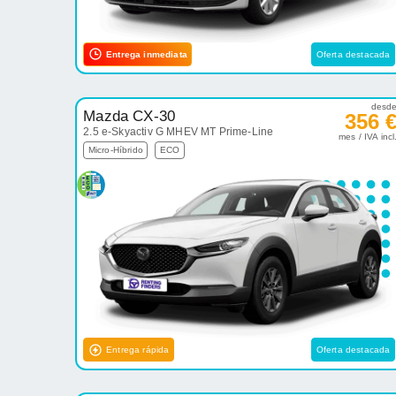
Entrega inmediata
Oferta destacada
desd
Mazda CX-30
356 
2.5 e-Skyactiv G MHEV MT Prime-Line
mes / IVA incl
Micro-Híbrido
ECO
Entrega rápida
Oferta destacada