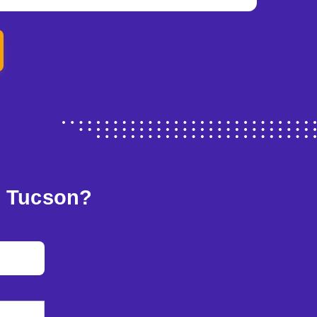
i Tucson?
a