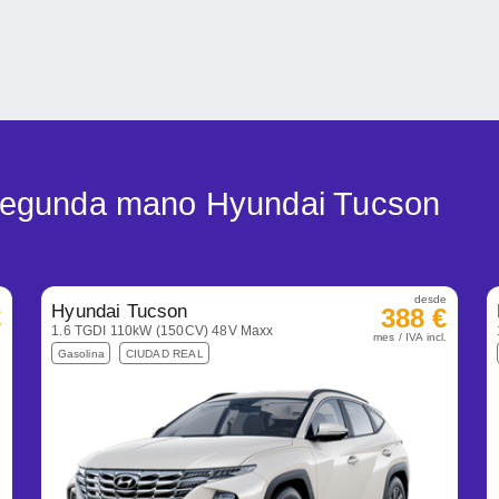
 segunda mano Hyundai Tucson
e
desde
Hyundai Tucson
€
388 €
1.6 TGDI 110kW (150CV) 48V Maxx
.
mes / IVA incl.
Gasolina
CIUDAD REAL