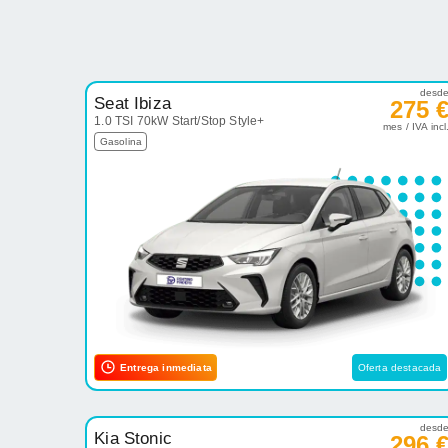
desd
Seat Ibiza
275 
1.0 TSI 70kW Start/Stop Style+
mes / IVA incl
Gasolina
Entrega inmediata
Oferta destacada
desd
Kia Stonic
296 