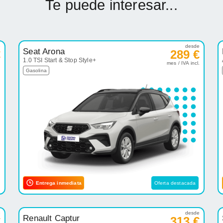
Te puede interesar...
e
desde
Seat Arona
€
289 €
1.0 TSI Start & Stop Style+
.
mes / IVA incl.
Gasolina
Entrega inmediata
Oferta destacada
e
desde
Renault Captur
€
313 €