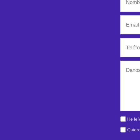
He leí
Quiero