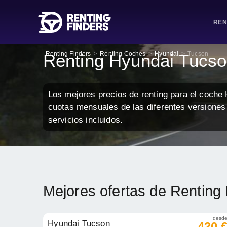
REN
Renting Finders
>
Renting Coches
>
Hyundai
>
Tucson
Renting Hyundai Tucs
Los mejores precios de renting para el coche
cuotas mensuales de las diferentes versiones
servicios incluidos.
Mejores ofertas de Renting
desd
Hyundai Tucson
430 