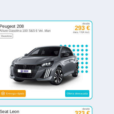
desde
Peugeot 208
293 €
Allure Gasolina 100 S&S 6 Vel. Man
mes / IVA incl.
Gasolina
Entrega rápida
Oferta destacada
desde
Seat Leon
323 €