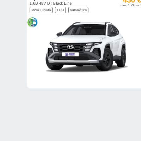
1.6D 48V DT Black Line
mes / IVA incl
Micro-Híbrido
ECO
Automático