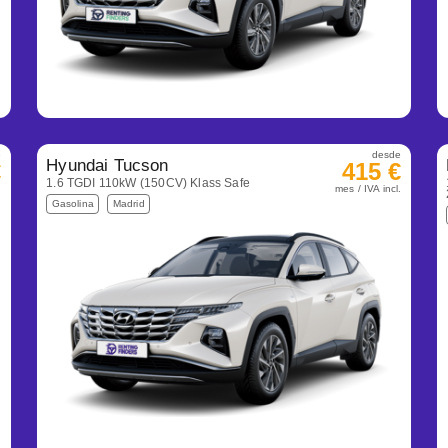
e
desde
Hyundai Tucson
€
415 €
1.6 TGDI 110kW (150CV) Klass Safe
.
mes / IVA incl.
Gasolina
Madrid