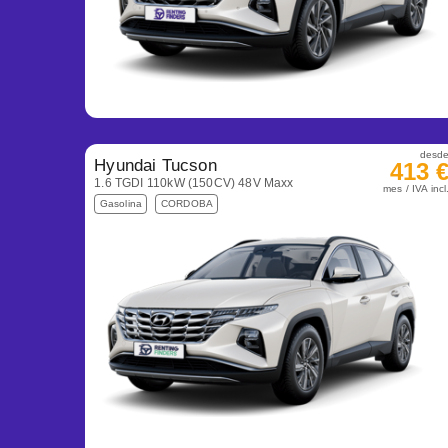
desd
Hyundai Tucson
413 
1.6 TGDI 110kW (150CV) 48V Maxx
mes / IVA incl
Gasolina
CORDOBA