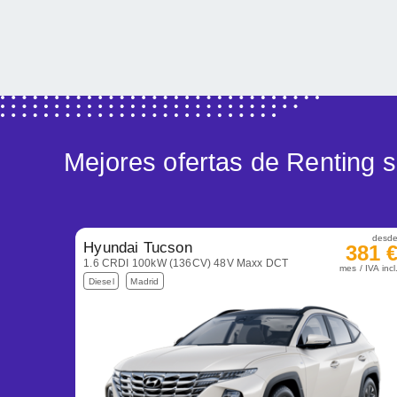
Mejores ofertas de Renting
desd
Hyundai Tucson
381 
1.6 CRDI 100kW (136CV) 48V Maxx DCT
mes / IVA incl
Diesel
Madrid