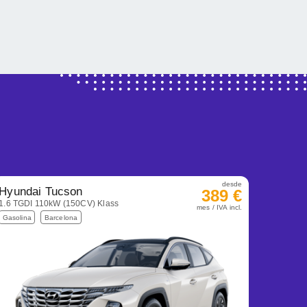
desde
Hyundai Tucson
389 €
1.6 TGDI 110kW (150CV) Klass
mes / IVA incl.
Gasolina
Barcelona