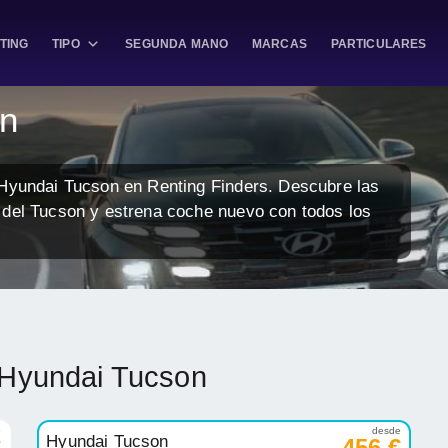
TING
TIPO
SEGUNDA MANO
MARCAS
PARTICULARES
on
 Hyundai Tucson en Renting Finders. Descubre las
 del Tucson y estrena coche nuevo con todos los
 Hyundai Tucson
e
desde
Hyundai Tucson
€
456 €