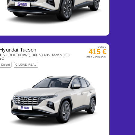
desde
Hyundai Tucson
415 €
1.6 CRDI 100kW (136CV) 48V Tecno DCT
mes / IVA incl.
2C
Diesel
CIUDAD REAL