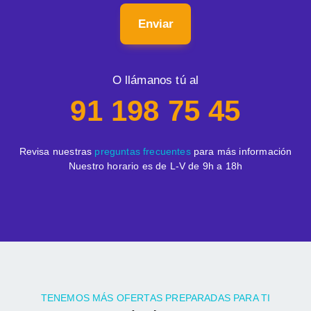
Enviar
O llámanos tú al
91 198 75 45
Revisa nuestras
preguntas frecuentes
para más información
Nuestro horario es de L-V de 9h a 18h
TENEMOS MÁS OFERTAS PREPARADAS PARA TI