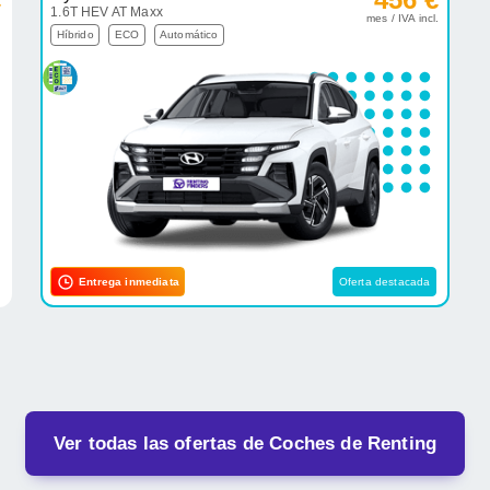
1.6T HEV AT Maxx
.
mes / IVA incl.
Híbrido
ECO
Automático
Entrega inmediata
Oferta destacada
Ver todas las ofertas de Coches de Renting