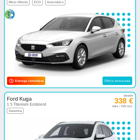
Micro-Híbrido
ECO
Automático
Entrega inmediata
Oferta destacada
desde
Ford Kuga
338 €
1.5 Titanium Ecoboost
mes / IVA incl.
Gasolina