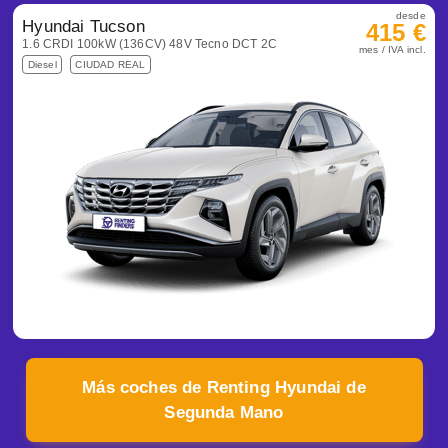
desde
Hyundai Tucson
415 €
1.6 CRDI 100kW (136CV) 48V Tecno DCT 2C
mes / IVA incl.
Diesel
CIUDAD REAL
Más coches de Renting Hyundai de
Segunda Mano