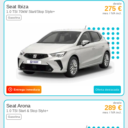
desde
Seat Ibiza
275 €
1.0 TSI 70kW Start/Stop Style+
mes / IVA incl.
Gasolina
Entrega inmediata
Oferta destacada
desde
Seat Arona
289 €
1.0 TSI Start & Stop Style+
mes / IVA incl.
Gasolina