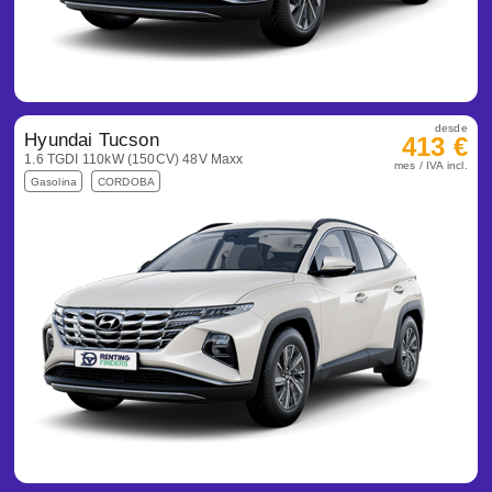
desde
Hyundai Tucson
413 €
1.6 TGDI 110kW (150CV) 48V Maxx
mes / IVA incl.
Gasolina
CORDOBA