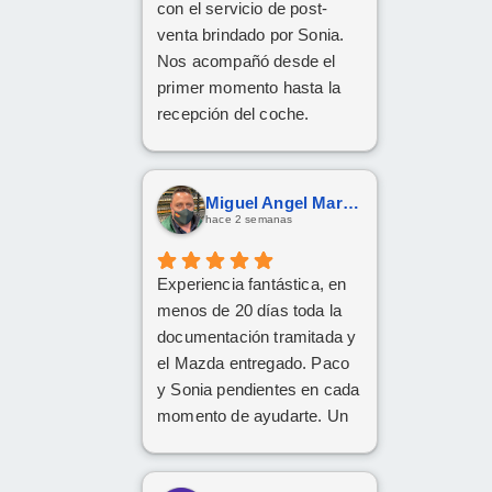
con el servicio de post-
venta brindado por Sonia.
Nos acompañó desde el
primer momento hasta la
recepción del coche.
Respondió a todas
nuestras consultas y nos
mantuvo constantemente
Miguel Angel Martín González
informados.
hace 2 semanas
Muy contentos con el
nuevo coche.
Experiencia fantástica, en
menos de 20 días toda la
documentación tramitada y
el Mazda entregado. Paco
y Sonia pendientes en cada
momento de ayudarte. Un
1️⃣0️⃣