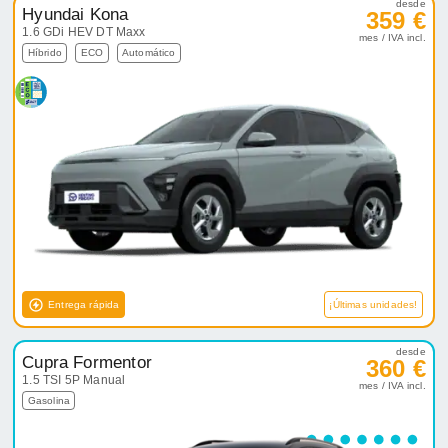
desde
Hyundai Kona
359 €
1.6 GDi HEV DT Maxx
mes / IVA incl.
Híbrido
ECO
Automático
Entrega rápida
¡Últimas unidades!
desde
Cupra Formentor
360 €
1.5 TSI 5P Manual
mes / IVA incl.
Gasolina