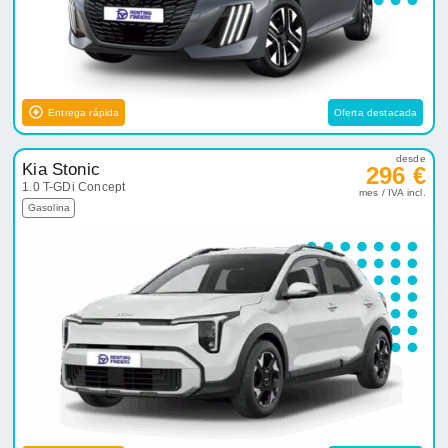
Entrega rápida
Oferta destacada
desde
Kia Stonic
296 €
1.0 T-GDi Concept
mes / IVA incl.
Gasolina