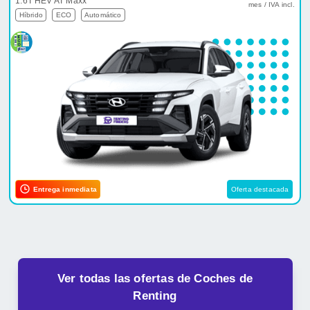
1.6T HEV AT Maxx
mes / IVA incl.
Híbrido
ECO
Automático
Entrega inmediata
Oferta destacada
Ver todas las ofertas de Coches de
Renting