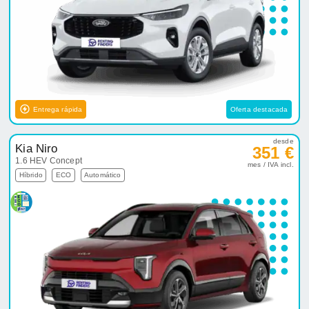
Entrega rápida
Oferta destacada
desde
Kia Niro
351 €
1.6 HEV Concept
mes / IVA incl.
Híbrido
ECO
Automático