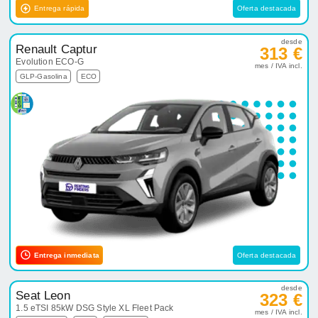
Entrega rápida
Oferta destacada
desde
Renault Captur
313 €
Evolution ECO-G
mes / IVA incl.
GLP-Gasolina
ECO
Entrega inmediata
Oferta destacada
desde
Seat Leon
323 €
1.5 eTSI 85kW DSG Style XL Fleet Pack
mes / IVA incl.