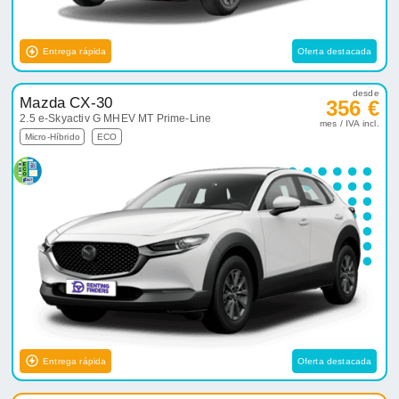
Entrega rápida
Oferta destacada
desde
Mazda CX-30
356 €
2.5 e-Skyactiv G MHEV MT Prime-Line
mes / IVA incl.
Micro-Híbrido
ECO
Entrega rápida
Oferta destacada