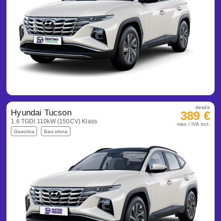
desde
Hyundai Tucson
389 €
1.6 TGDI 110kW (150CV) Klass
mes / IVA incl.
Gasolina
Barcelona