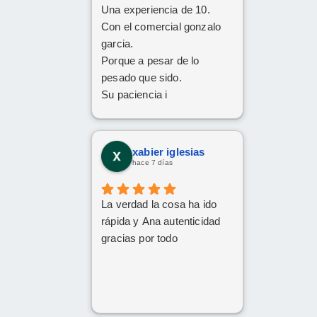
Una experiencia de 10.
Con el comercial gonzalo
garcia.
Porque a pesar de lo
pesado que sido.
Su paciencia i
perseverancia.
Han cumplido el sueño de
mi familia
xabier iglesias
De tener el coche deseado.
hace 7 días
Un trato siempre amable i
cordial
La verdad la cosa ha ido
Da gusto comunicarse con
rápida y Ana autenticidad
personas asi.
gracias por todo