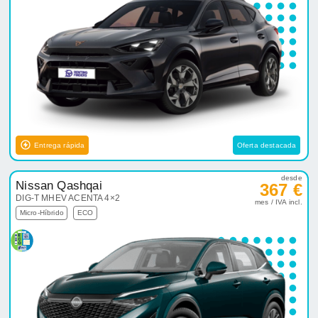
Entrega rápida
Oferta destacada
desde
Nissan Qashqai
367 €
DIG-T MHEV ACENTA 4×2
mes / IVA incl.
Micro-Híbrido
ECO