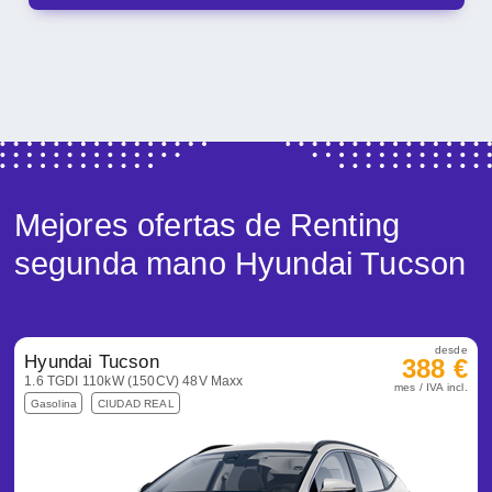
Mejores ofertas de Renting
segunda mano Hyundai Tucson
desde
Hyundai Tucson
388 €
1.6 TGDI 110kW (150CV) 48V Maxx
mes / IVA incl.
Gasolina
CIUDAD REAL