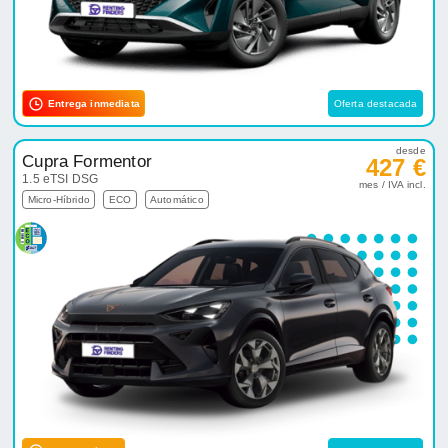
Entrega inmediata
Oferta destacada
desde
Cupra Formentor
427 €
1.5 eTSI DSG
mes / IVA incl.
Micro-Híbrido
ECO
Automático