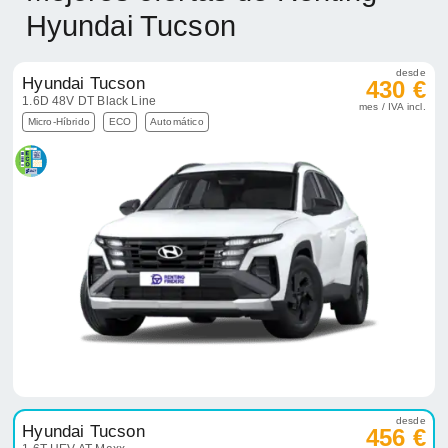
Hyundai Tucson
desde
Hyundai Tucson
430 €
1.6D 48V DT Black Line
mes / IVA incl.
Micro-Híbrido
ECO
Automático
desde
Hyundai Tucson
456 €