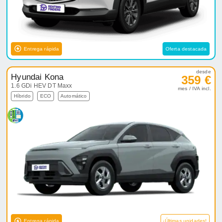
Entrega rápida
Oferta destacada
desde
Hyundai Kona
359 €
1.6 GDi HEV DT Maxx
mes / IVA incl.
Híbrido
ECO
Automático
Entrega rápida
¡Últimas unidades!