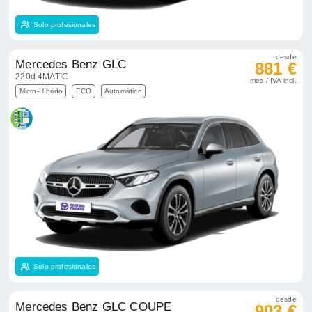
Solo profesionales
desde
Mercedes Benz GLC
881 €
220d 4MATIC
mes / IVA incl.
Micro-Híbrido
ECO
Automático
Solo profesionales
desde
Mercedes Benz GLC COUPE
903 €