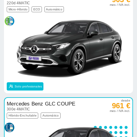
220d 4MATIC
mes / IVA incl.
Micro-Híbrido
ECO
Automático
Solo profesionales
desde
Mercedes Benz GLC COUPE
961 €
300e 4MATIC
mes / IVA incl.
Híbrido-Enchufable
Automático