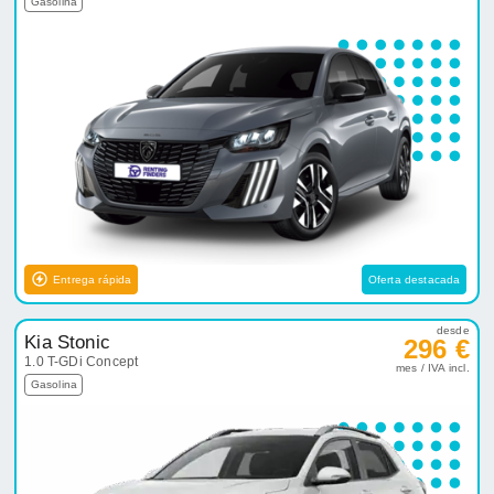
Gasolina
Entrega rápida
Oferta destacada
desde
Kia Stonic
296 €
1.0 T-GDi Concept
mes / IVA incl.
Gasolina