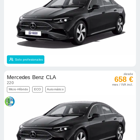
Solo profesionales
desde
Mercedes Benz CLA
658 €
220
mes / IVA incl.
Micro-Híbrido
ECO
Automático