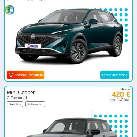
Entrega inmediata
Oferta destacada
desde
Mini Cooper
420 €
C Favoured
mes / IVA incl.
Gasolina
Automático