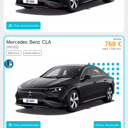
Solo profesionales
desde
Mercedes Benz CLA
768 €
200 EQ
mes / IVA incl.
Eléctrico
Automático
Solo profesionales
Oferta destacada