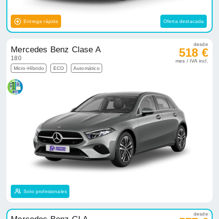
Entrega rápida
Oferta destacada
desde
Mercedes Benz Clase A
518 €
180
mes / IVA incl.
Micro-Híbrido
ECO
Automático
Solo profesionales
desde