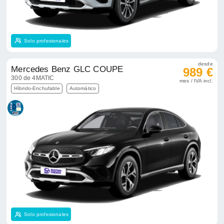
Solo profesionales
desde
Mercedes Benz GLC COUPE
989 €
300 de 4MATIC
mes / IVA incl.
Híbrido-Enchufable
Automático
Solo profesionales