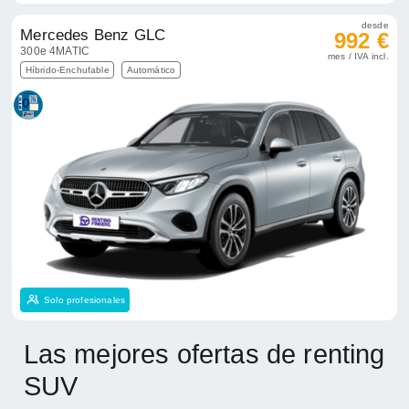
desde
Mercedes Benz GLC
992 €
300e 4MATIC
mes / IVA incl.
Híbrido-Enchufable
Automático
Solo profesionales
Las mejores ofertas de renting
SUV