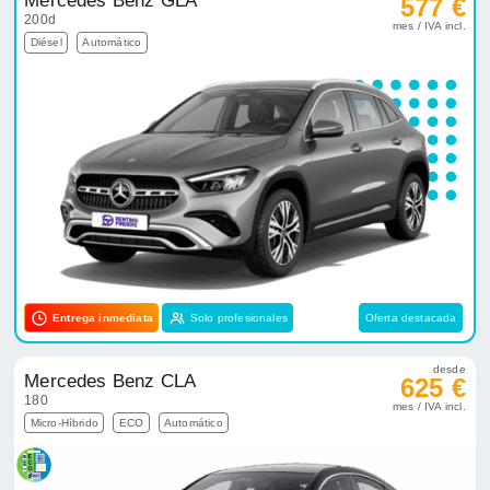
Mercedes Benz GLA
577 €
200d
mes / IVA incl.
Diésel
Automático
Entrega inmediata
Solo profesionales
Oferta destacada
desde
Mercedes Benz CLA
625 €
180
mes / IVA incl.
Micro-Híbrido
ECO
Automático