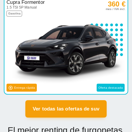
Cupra Formentor
360 €
1.5 TSI 5P Manual
mes / IVA incl.
Gasolina
Entrega rápida
Oferta destacada
Ver todas las ofertas de suv
El mejor renting de furgonetas