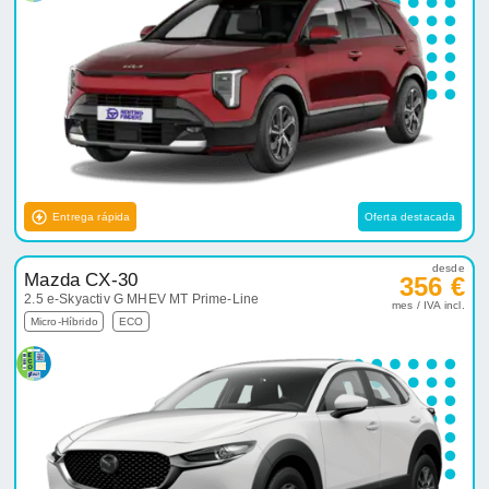
Entrega rápida
Oferta destacada
desde
Mazda CX-30
356 €
2.5 e-Skyactiv G MHEV MT Prime-Line
mes / IVA incl.
Micro-Híbrido
ECO