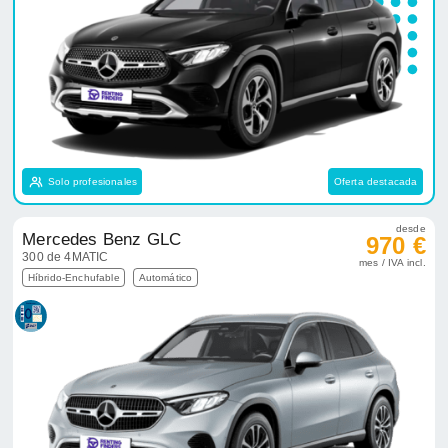
Solo profesionales
Oferta destacada
desde
Mercedes Benz GLC
970 €
300 de 4MATIC
mes / IVA incl.
Híbrido-Enchufable
Automático