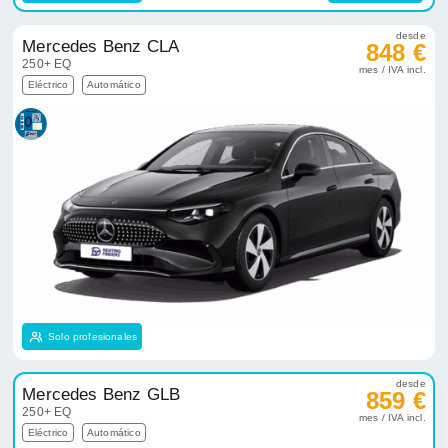
desde
Mercedes Benz CLA
848 €
250+ EQ
mes / IVA incl.
Eléctrico
Automático
Solo profesionales
desde
Mercedes Benz GLB
859 €
250+ EQ
mes / IVA incl.
Eléctrico
Automático