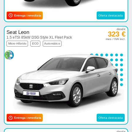
Entrega inmediata
Oferta destacada
desde
Seat Leon
323 €
1.5 eTSI 85kW DSG Style XL Fleet Pack
mes / IVA incl.
Micro-Híbrido
ECO
Automático
Entrega inmediata
Oferta destacada
desde