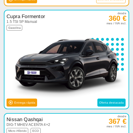
desde
Cupra Formentor
360 €
1.5 TSI 5P Manual
mes / IVA incl.
Gasolina
Entrega rápida
Oferta destacada
desde
Nissan Qashqai
367 €
DIG-T MHEV ACENTA 4×2
mes / IVA incl.
Micro-Híbrido
ECO