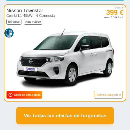
desde
Nissan Townstar
399 €
Combi L1 45kWh N-Connecta
mes / IVA incl.
Eléctrico
Automático
Entrega inmediata
¡Últimas unidades!
Ver todas las ofertas de furgonetas