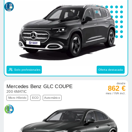
Solo profesionales
Oferta destacada
desde
Mercedes Benz GLC COUPE
862 €
200 4MATIC
mes / IVA incl.
Micro-Híbrido
ECO
Automático