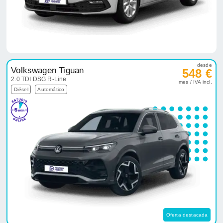
desde
Volkswagen Tiguan
548 €
2.0 TDI DSG R-Line
mes / IVA incl.
Diésel
Automático
Oferta destacada