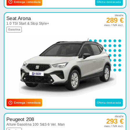
Entrega inmediata
Oferta destacada
desde
Seat Arona
289 €
1.0 TSI Start & Stop Style+
mes / IVA incl.
Gasolina
Entrega inmediata
Oferta destacada
desde
Peugeot 208
293 €
Allure Gasolina 100 S&S 6 Vel. Man
mes / IVA incl.