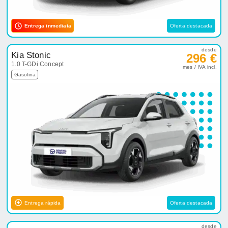
Entrega inmediata
Oferta destacada
desde
Kia Stonic
296 €
1.0 T-GDi Concept
mes / IVA incl.
Gasolina
Entrega rápida
Oferta destacada
desde