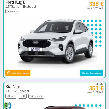
Ford Kuga
338 €
1.5 Titanium Ecoboost
mes / IVA incl.
Gasolina
Entrega rápida
Oferta destacada
desde
Kia Niro
351 €
1.6 HEV Concept
mes / IVA incl.
Híbrido
ECO
Automático