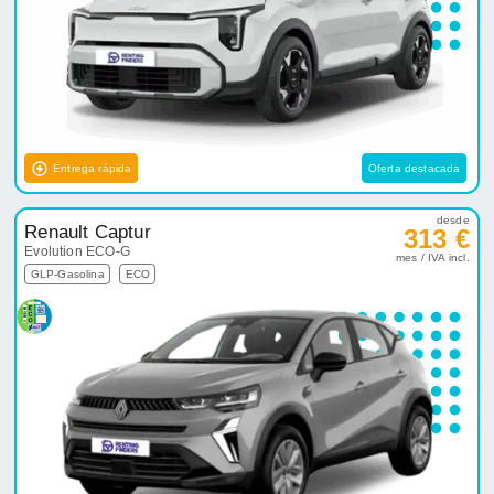
Entrega rápida
Oferta destacada
desde
Renault Captur
313 €
Evolution ECO-G
mes / IVA incl.
GLP-Gasolina
ECO