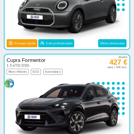
Entrega rápida
Solo profesionales
Oferta destacada
desde
Cupra Formentor
427 €
1.5 eTSI DSG
mes / IVA incl.
Micro-Híbrido
ECO
Automático