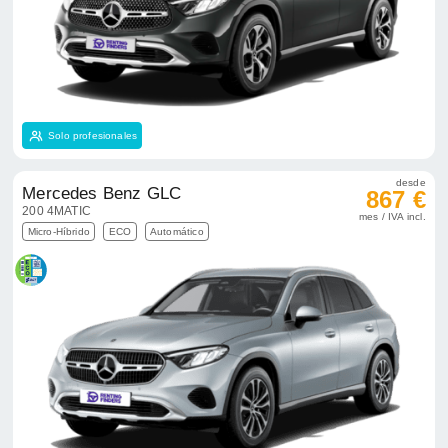
Solo profesionales
desde
Mercedes Benz GLC
867 €
200 4MATIC
mes / IVA incl.
Micro-Híbrido
ECO
Automático