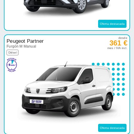
Oferta destacada
desde
Peugeot Partner
361 €
Furgón M Manual
mes / IVA incl.
Diésel
Oferta destacada