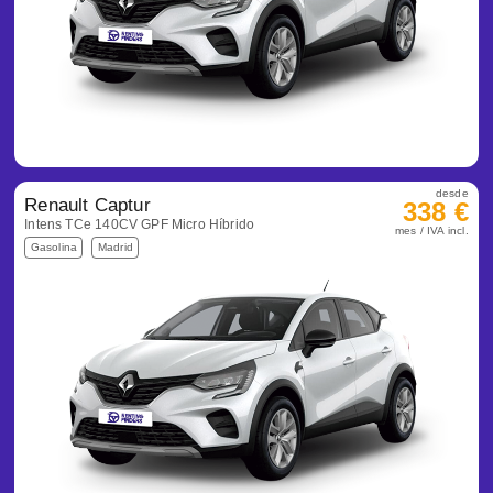
desde
Renault Captur
338 €
Intens TCe 140CV GPF Micro Híbrido
mes / IVA incl.
Gasolina
Madrid