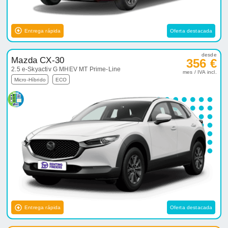
Entrega rápida
Oferta destacada
desde
Mazda CX-30
356 €
2.5 e-Skyactiv G MHEV MT Prime-Line
mes / IVA incl.
Micro-Híbrido
ECO
Entrega rápida
Oferta destacada