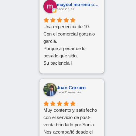
maycol moreno cuervo
hace 2 días
Una experiencia de 10.
Con el comercial gonzalo
garcia.
Porque a pesar de lo
pesado que sido.
Su paciencia i
perseverancia.
Han cumplido el sueño de
mi familia
Juan Corraro
De tener el coche deseado.
hace 2 semanas
Un trato siempre amable i
cordial
Muy contento y satisfecho
Da gusto comunicarse con
con el servicio de post-
personas asi.
venta brindado por Sonia.
Nos acompañó desde el