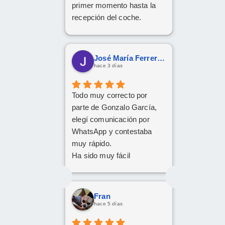
primer momento hasta la
recepción del coche.
Respondió a todas
nuestras consultas y nos
mantuvo constantemente
José María Ferreras Prieto
informados.
hace 3 días
Muy contentos con el
nuevo coche.
Todo muy correcto por
parte de Gonzalo García,
elegí comunicación por
WhatsApp y contestaba
muy rápido.
Ha sido muy fácil
Fran
hace 5 días