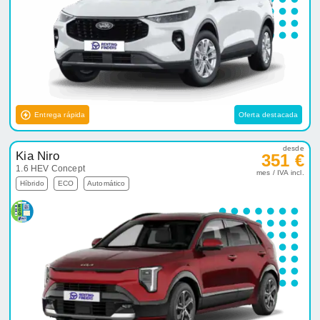
Entrega rápida
Oferta destacada
desde
Kia Niro
351 €
1.6 HEV Concept
mes / IVA incl.
Híbrido
ECO
Automático