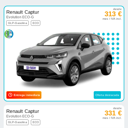
desde
Renault Captur
313 €
Evolution ECO-G
mes / IVA incl.
GLP-Gasolina
ECO
Entrega inmediata
Oferta destacada
desde
Renault Captur
331 €
Evolution ECO-G
mes / IVA incl.
GLP-Gasolina
ECO