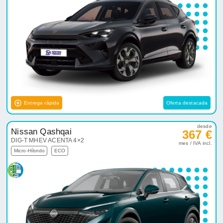
Entrega rápida
Oferta destacada
desde
Nissan Qashqai
367 €
DIG-T MHEV ACENTA 4×2
mes / IVA incl.
Micro-Híbrido
ECO