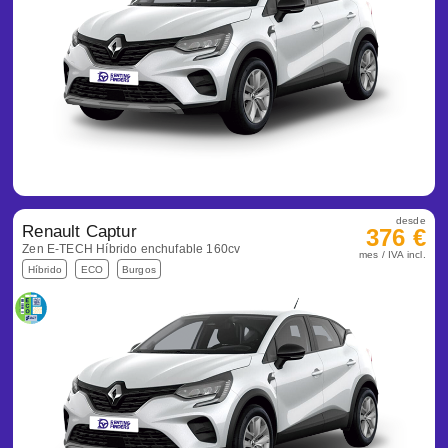
desde
Renault Captur
376 €
Zen E-TECH Híbrido enchufable 160cv
mes / IVA incl.
Híbrido
ECO
Burgos