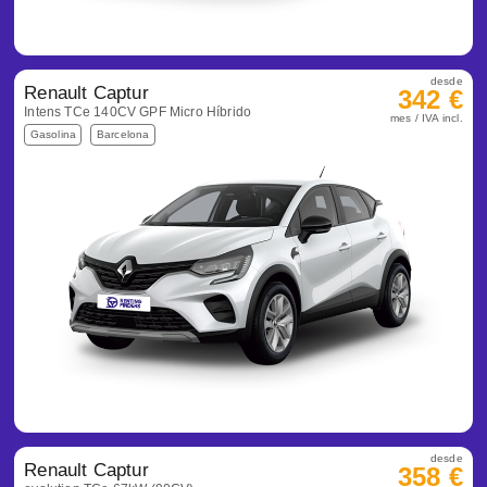
desde
Renault Captur
342 €
Intens TCe 140CV GPF Micro Híbrido
mes / IVA incl.
Gasolina
Barcelona
desde
Renault Captur
358 €