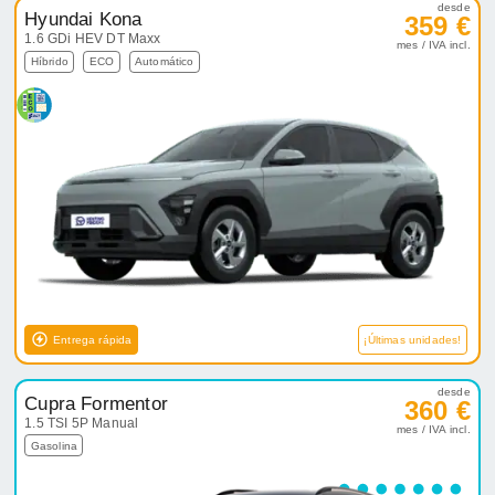
desde
Hyundai Kona
359 €
1.6 GDi HEV DT Maxx
mes / IVA incl.
Híbrido
ECO
Automático
Entrega rápida
¡Últimas unidades!
desde
Cupra Formentor
360 €
1.5 TSI 5P Manual
mes / IVA incl.
Gasolina