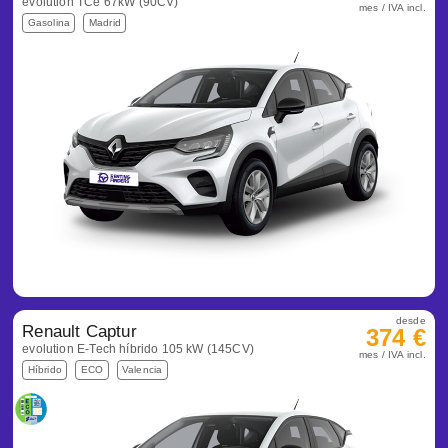
evolution TCe 67kW (90CV)
mes / IVA incl.
Gasolina
Madrid
desde
Renault Captur
374 €
evolution E-Tech híbrido 105 kW (145CV)
mes / IVA incl.
Híbrido
ECO
Valencia