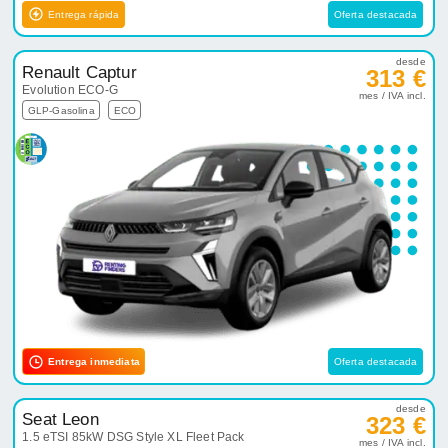
Entrega rápida
Oferta destacada
desde
Renault Captur
313 €
Evolution ECO-G
mes / IVA incl.
GLP-Gasolina
ECO
Entrega inmediata
Oferta destacada
desde
Seat Leon
323 €
1.5 eTSI 85kW DSG Style XL Fleet Pack
mes / IVA incl.