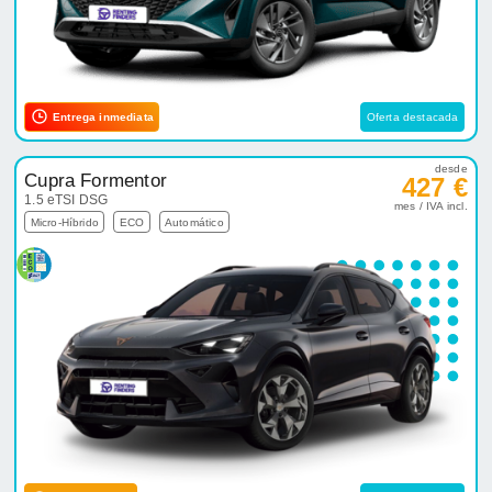
Entrega inmediata
Oferta destacada
desde
Cupra Formentor
427 €
1.5 eTSI DSG
mes / IVA incl.
Micro-Híbrido
ECO
Automático