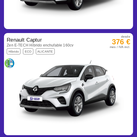
desde
Renault Captur
376 €
Zen E-TECH Híbrido enchufable 160cv
mes / IVA incl.
Híbrido
ECO
ALICANTE