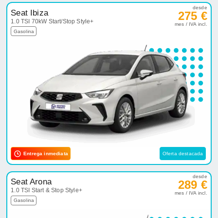
desde
Seat Ibiza
275 €
1.0 TSI 70kW Start/Stop Style+
mes / IVA incl.
Gasolina
Entrega inmediata
Oferta destacada
desde
Seat Arona
289 €
1.0 TSI Start & Stop Style+
mes / IVA incl.
Gasolina