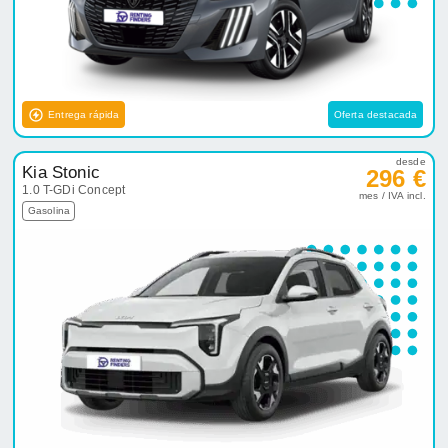
Entrega rápida
Oferta destacada
desde
Kia Stonic
296 €
1.0 T-GDi Concept
mes / IVA incl.
Gasolina