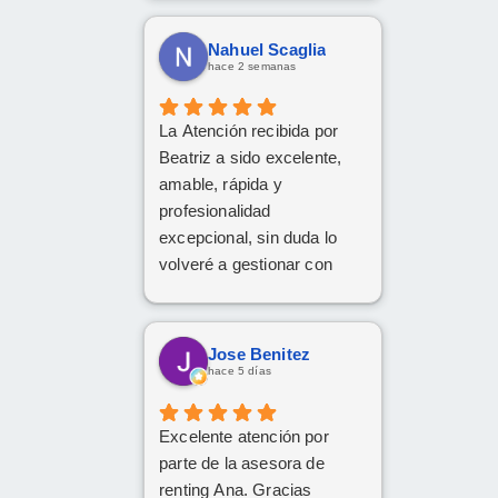
decido dar el paso, volveré
a ponerme en sus manos
Nahuel Scaglia
sin dudarlo. Da gusto
hace 2 semanas
encontrar profesionales tan
atentas, profesionales y
La Atención recibida por
cercanas. ¡Muchísimas
Beatriz a sido excelente,
gracias por todo!
amable, rápida y
profesionalidad
excepcional, sin duda lo
volveré a gestionar con
ellos las próximas
contrataciones.
Jose Benitez
hace 5 días
Excelente atención por
parte de la asesora de
renting Ana. Gracias