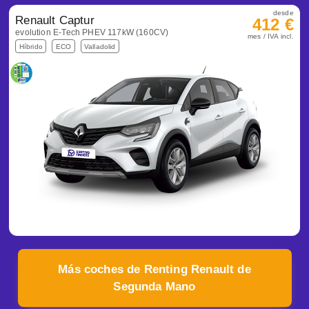
desde
Renault Captur
412 €
evolution E-Tech PHEV 117kW (160CV)
mes / IVA incl.
Híbrido
ECO
Valladolid
Más coches de Renting Renault de
Segunda Mano