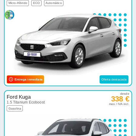
Micro-Híbrido
ECO
Automático
Entrega inmediata
Oferta destacada
desde
Ford Kuga
338 €
1.5 Titanium Ecoboost
mes / IVA incl.
Gasolina