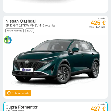
desde
Nissan Qashqai
425 €
5P DIG-T 117KW MHEV 4×2 Acenta
mes / IVA incl.
Micro-Híbrido
ECO
Entrega rápida
desde
Cupra Formentor
427 €