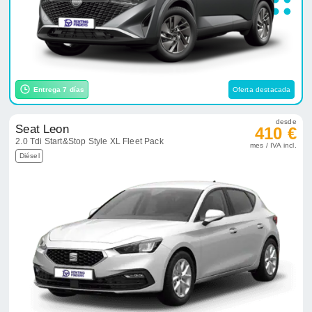
Entrega 7 días
Oferta destacada
desde
Seat Leon
410 €
2.0 Tdi Start&Stop Style XL Fleet Pack
mes / IVA incl.
Diésel