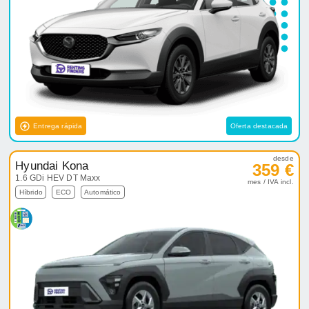
Entrega rápida
Oferta destacada
desde
Hyundai Kona
359 €
1.6 GDi HEV DT Maxx
mes / IVA incl.
Híbrido
ECO
Automático