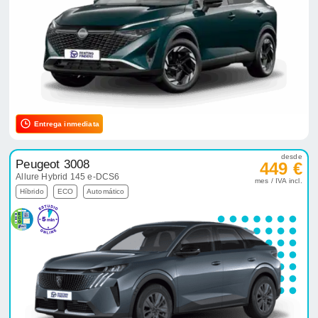
Entrega inmediata
desde
Peugeot 3008
449 €
Allure Hybrid 145 e-DCS6
mes / IVA incl.
Híbrido
ECO
Automático