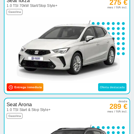
Seat Ibiza
275 €
1.0 TSI 70kW Start/Stop Style+
mes / IVA incl.
Gasolina
Entrega inmediata
Oferta destacada
desde
Seat Arona
289 €
1.0 TSI Start & Stop Style+
mes / IVA incl.
Gasolina