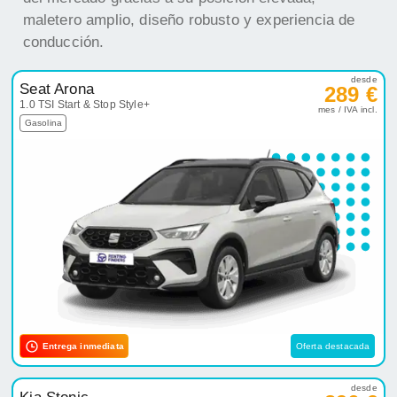
maletero amplio, diseño robusto y experiencia de
conducción.
desde
Seat Arona
289 €
1.0 TSI Start & Stop Style+
mes / IVA incl.
Gasolina
Entrega inmediata
Oferta destacada
desde