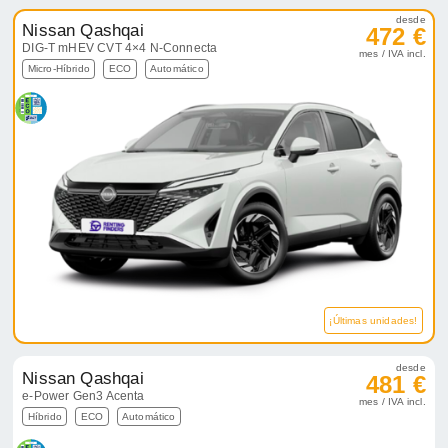
desde
Nissan Qashqai
472 €
DIG-T mHEV CVT 4×4 N-Connecta
mes / IVA incl.
Micro-Híbrido
ECO
Automático
¡Últimas unidades!
desde
Nissan Qashqai
481 €
e-Power Gen3 Acenta
mes / IVA incl.
Híbrido
ECO
Automático