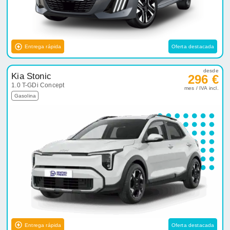
Entrega rápida
Oferta destacada
desde
Kia Stonic
296 €
1.0 T-GDi Concept
mes / IVA incl.
Gasolina
Entrega rápida
Oferta destacada