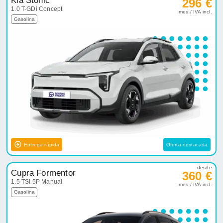
Kia Stonic
296 €
1.0 T-GDi Concept
mes / IVA incl.
Gasolina
Entrega rápida
Oferta destacada
desde
Cupra Formentor
360 €
1.5 TSI 5P Manual
mes / IVA incl.
Gasolina