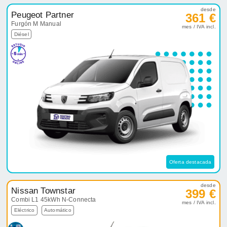
desde
Peugeot Partner
361 €
Furgón M Manual
mes / IVA incl.
Diésel
Oferta destacada
desde
Nissan Townstar
399 €
Combi L1 45kWh N-Connecta
mes / IVA incl.
Eléctrico
Automático