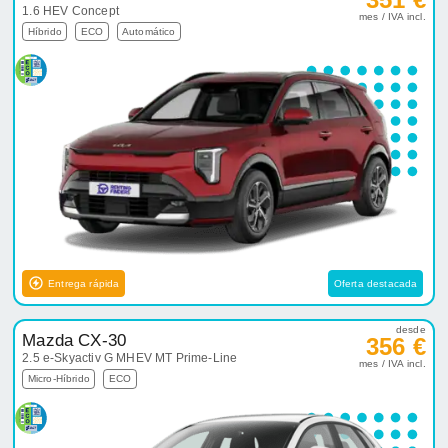
1.6 HEV Concept
mes / IVA incl.
Híbrido
ECO
Automático
Entrega rápida
Oferta destacada
desde
Mazda CX-30
356 €
2.5 e-Skyactiv G MHEV MT Prime-Line
mes / IVA incl.
Micro-Híbrido
ECO