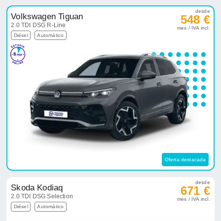
desde
Volkswagen Tiguan
548 €
2.0 TDI DSG R-Line
mes / IVA incl.
Diésel
Automático
Oferta destacada
desde
Skoda Kodiaq
671 €
2.0 TDI DSG Selection
mes / IVA incl.
Diésel
Automático