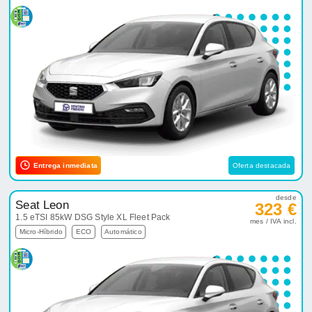
Entrega inmediata
Oferta destacada
desde
Seat Leon
323 €
1.5 eTSI 85kW DSG Style XL Fleet Pack
mes / IVA incl.
Micro-Híbrido
ECO
Automático