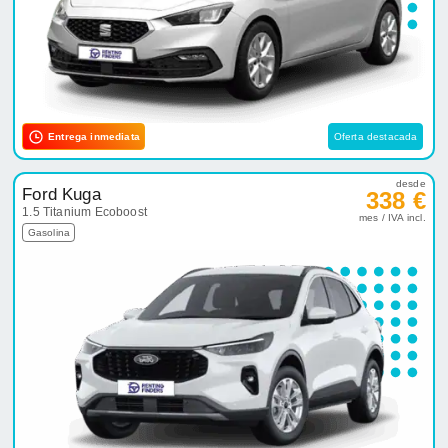
Entrega inmediata
Oferta destacada
desde
Ford Kuga
338 €
1.5 Titanium Ecoboost
mes / IVA incl.
Gasolina