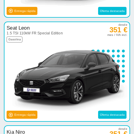
Entrega rápida
Oferta destacada
desde
Seat Leon
351 €
1.5 TSI 110kW FR Special Edition
mes / IVA incl.
Gasolina
Entrega rápida
Oferta destacada
desde
Kia Niro
351 €