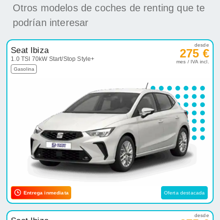
Otros modelos de coches de renting que te
podrían interesar
desde
Seat Ibiza
275 €
1.0 TSI 70kW Start/Stop Style+
mes / IVA incl.
Gasolina
Entrega inmediata
Oferta destacada
desde