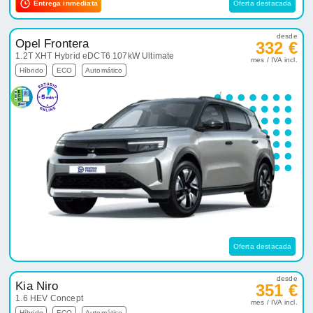
Entrega inmediata
Oferta destacada
desde
Opel Frontera
332 €
1.2T XHT Hybrid eDCT6 107kW Ultimate
mes / IVA incl.
Híbrido
ECO
Automático
Oferta destacada
desde
Kia Niro
351 €
1.6 HEV Concept
mes / IVA incl.
Híbrido
ECO
Automático