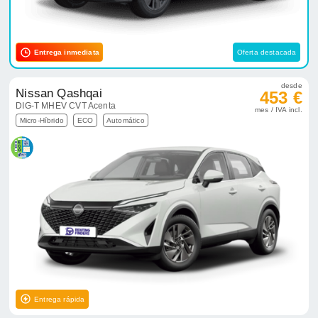
Entrega inmediata
Oferta destacada
desde
Nissan Qashqai
453 €
DIG-T MHEV CVT Acenta
mes / IVA incl.
Micro-Híbrido
ECO
Automático
Entrega rápida