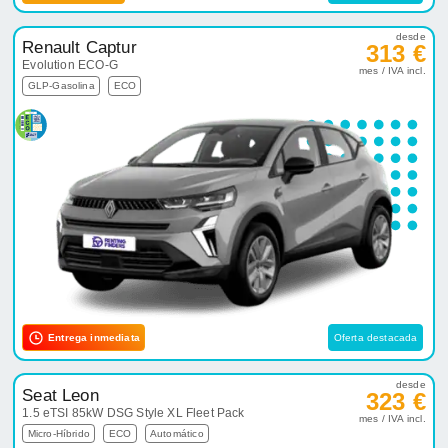
desde
Renault Captur
313 €
Evolution ECO-G
mes / IVA incl.
GLP-Gasolina
ECO
Entrega inmediata
Oferta destacada
desde
Seat Leon
323 €
1.5 eTSI 85kW DSG Style XL Fleet Pack
mes / IVA incl.
Micro-Híbrido
ECO
Automático