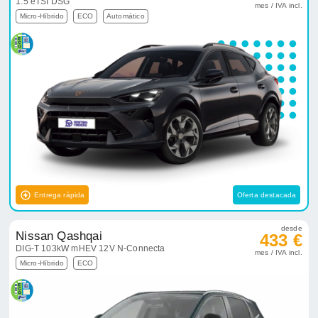
1.5 eTSI DSG
mes / IVA incl.
Micro-Híbrido
ECO
Automático
Entrega rápida
Oferta destacada
desde
Nissan Qashqai
433 €
DIG-T 103kW mHEV 12V N-Connecta
mes / IVA incl.
Micro-Híbrido
ECO