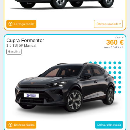
Entrega rápida
¡Últimas unidades!
desde
Cupra Formentor
360 €
1.5 TSI 5P Manual
mes / IVA incl.
Gasolina
Entrega rápida
Oferta destacada