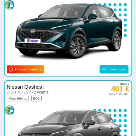
Entrega inmediata
Oferta destacada
desde
Nissan Qashqai
401 €
DIG-T MHEV 4×2 Acenta
mes / IVA incl.
Micro-Híbrido
ECO