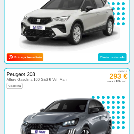
Entrega inmediata
Oferta destacada
desde
Peugeot 208
293 €
Allure Gasolina 100 S&S 6 Vel. Man
mes / IVA incl.
Gasolina