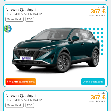
desde
Nissan Qashqai
367 €
DIG-T MHEV ACENTA 4×2
mes / IVA incl.
Micro-Híbrido
ECO
Entrega inmediata
Oferta destacada
desde
Nissan Qashqai
367 €
DIG-T MHEV ACENTA 4×2
mes / IVA incl.
Micro-Híbrido
ECO