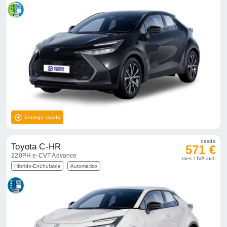
Entrega rápida
desde
Toyota C-HR
571 €
220PH e-CVT Advance
mes / IVA incl.
Híbrido-Enchufable
Automático