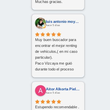
Muchas gracias.
por todo!
luis antonio moya fernandez
hace 5 días
Muy buen buscador para
encontrar el mejor renting
de vehículos,( en mi caso
particular).
Paco Vizcaya me guió
durante todo el proceso
para conseguir mi Cupra
Formentor al mejor precio.
Ahora a esperar la entrega
Aitor Alkorta Pielago
que esperamos sea lo más
hace 5 días
rápida posible.
Estupendo recomendable .