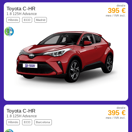
desde
Toyota C-HR
395 €
1.8 125H Advance
mes / IVA incl.
Híbrido
ECO
Madrid
desde
Toyota C-HR
395 €
1.8 125H Advance
mes / IVA incl.
Híbrido
ECO
Barcelona