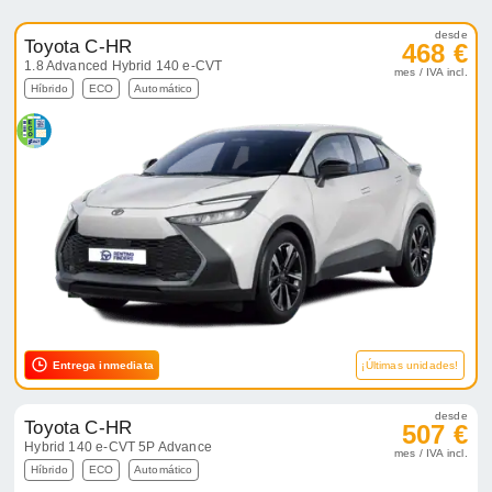
desde
Toyota C-HR
468 €
1.8 Advanced Hybrid 140 e-CVT
mes / IVA incl.
Híbrido
ECO
Automático
Entrega inmediata
¡Últimas unidades!
desde
Toyota C-HR
507 €
Hybrid 140 e-CVT 5P Advance
mes / IVA incl.
Híbrido
ECO
Automático