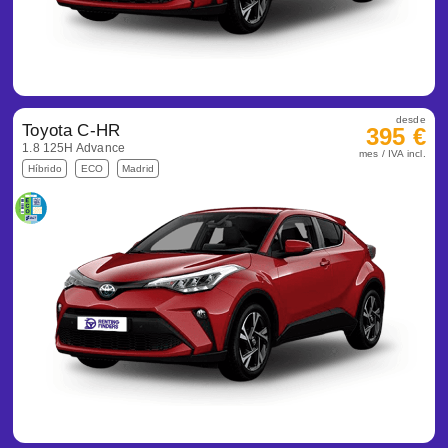
desde
Toyota C-HR
395 €
1.8 125H Advance
mes / IVA incl.
Híbrido
ECO
Madrid