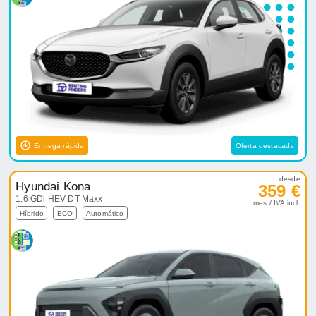
Entrega rápida
Oferta destacada
desde
Hyundai Kona
359 €
1.6 GDi HEV DT Maxx
mes / IVA incl.
Híbrido
ECO
Automático