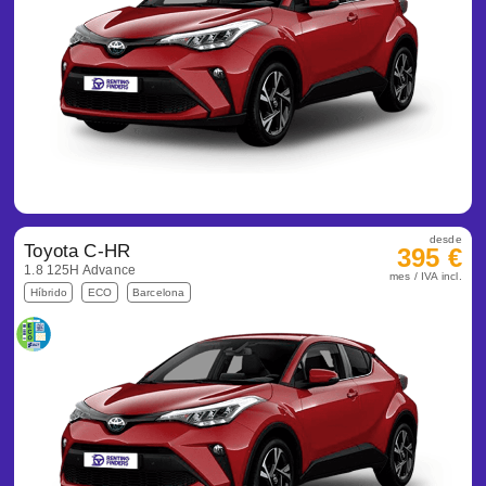
desde
Toyota C-HR
395 €
1.8 125H Advance
mes / IVA incl.
Híbrido
ECO
Barcelona