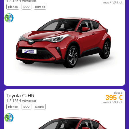
1.8 125H Advance
mes / IVA incl.
Híbrido
ECO
Burgos
desde
Toyota C-HR
395 €
1.8 125H Advance
mes / IVA incl.
Híbrido
ECO
Madrid