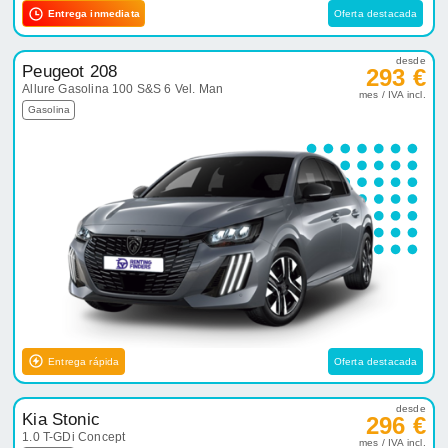
Entrega inmediata
Oferta destacada
desde
Peugeot 208
293 €
Allure Gasolina 100 S&S 6 Vel. Man
mes / IVA incl.
Gasolina
Entrega rápida
Oferta destacada
desde
Kia Stonic
296 €
1.0 T-GDi Concept
mes / IVA incl.