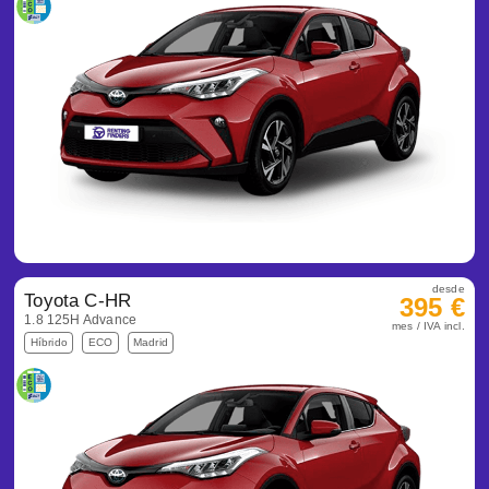
desde
Toyota C-HR
395 €
1.8 125H Advance
mes / IVA incl.
Híbrido
ECO
Madrid