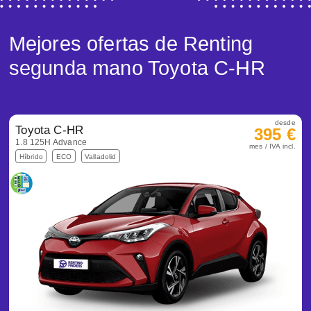
Mejores ofertas de Renting
segunda mano Toyota C-HR
desde
Toyota C-HR
395 €
1.8 125H Advance
mes / IVA incl.
Híbrido
ECO
Valladolid