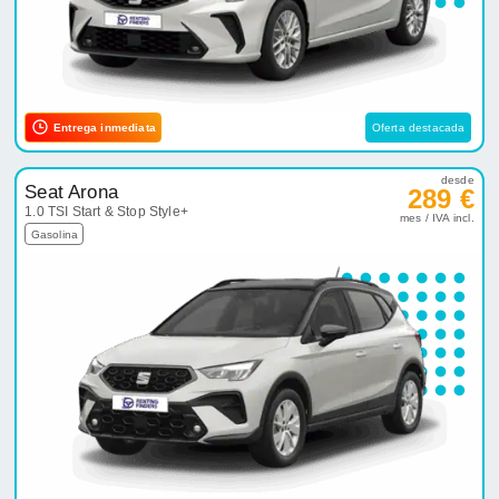
Entrega inmediata
Oferta destacada
desde
Seat Arona
289 €
1.0 TSI Start & Stop Style+
mes / IVA incl.
Gasolina