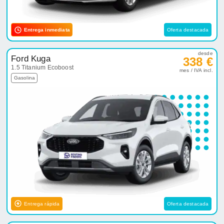
Entrega inmediata
Oferta destacada
desde
Ford Kuga
338 €
1.5 Titanium Ecoboost
mes / IVA incl.
Gasolina
Entrega rápida
Oferta destacada