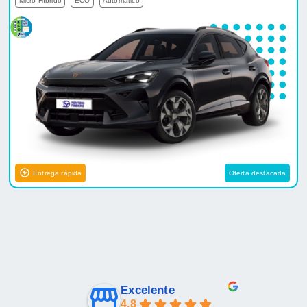
Micro-Híbrido
ECO
Automático
Entrega rápida
Oferta destacada
Excelente
4.8