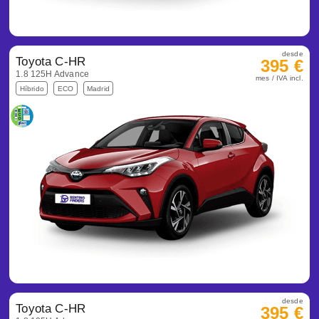
desde
Toyota C-HR
395 €
1.8 125H Advance
mes / IVA incl.
Híbrido
ECO
Madrid
desde
Toyota C-HR
395 €