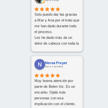
hace 4 días
Solo puedo dar las gracias
a Mar y Ana por el trato que
me han dado durante todo
el proceso.
Les he dado más de un
dolor de cabeza con toda la
documentación y los
trámites, pero siempre han
tenido una paciencia
Nerea Freyer
increíble y un trato cercano
hace 1 semana
y amable. Gracias a su
implicación y
Muy buena atención por
profesionalidad, al final han
parte de Belen Iriz. Es un
conseguido sacar adelante
encanto. Ojalá más
la operación de renting.
personas con esa
Da gusto encontrarse con
implicación con el cliente.
personas así. ¡Mil gracias