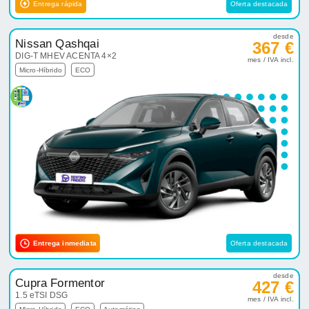
Entrega rápida
Oferta destacada
desde
Nissan Qashqai
367 €
DIG-T MHEV ACENTA 4×2
mes / IVA incl.
Micro-Híbrido
ECO
Entrega inmediata
Oferta destacada
desde
Cupra Formentor
427 €
1.5 eTSI DSG
mes / IVA incl.