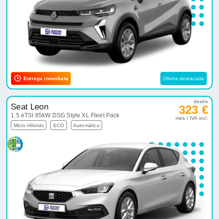
Entrega inmediata
Oferta destacada
desde
Seat Leon
323 €
1.5 eTSI 85kW DSG Style XL Fleet Pack
mes / IVA incl.
Micro-Híbrido
ECO
Automático