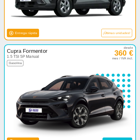
Entrega rápida
¡Últimas unidades!
desde
Cupra Formentor
360 €
1.5 TSI 5P Manual
mes / IVA incl.
Gasolina