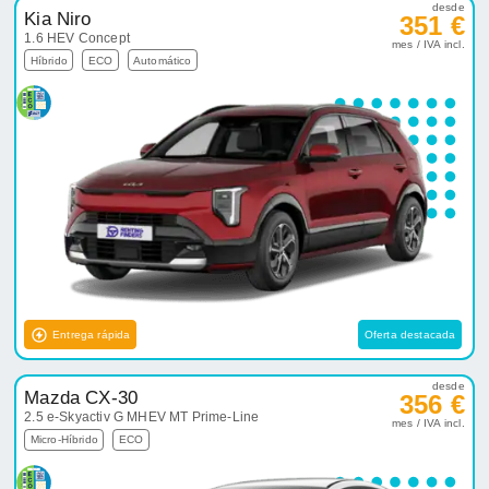
desde
Kia Niro
351 €
1.6 HEV Concept
mes / IVA incl.
Híbrido
ECO
Automático
Entrega rápida
Oferta destacada
desde
Mazda CX-30
356 €
2.5 e-Skyactiv G MHEV MT Prime-Line
mes / IVA incl.
Micro-Híbrido
ECO