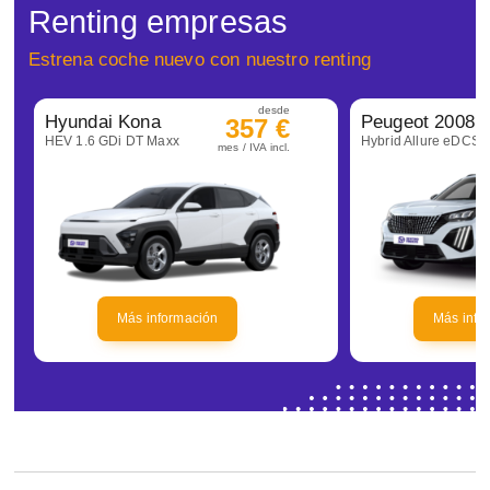
Renting empresas
Estrena coche nuevo con nuestro renting
desde
Hyundai Kona
Peugeot 2008
357 €
HEV 1.6 GDi DT Maxx
Hybrid Allure eDCS6
mes / IVA incl.
Más información
Más info