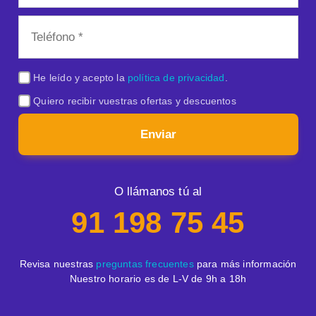
He leído y acepto la
política de privacidad
.
Quiero recibir vuestras ofertas y descuentos
Enviar
O llámanos tú al
91 198 75 45
Revisa nuestras
preguntas frecuentes
para más información
Nuestro horario es de L-V de 9h a 18h