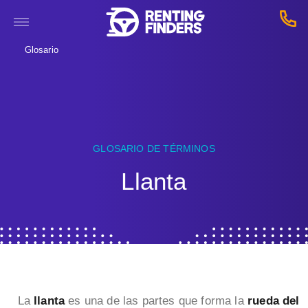
Glosario
GLOSARIO DE TÉRMINOS
Llanta
La
llanta
es una de las partes que forma la
rueda del