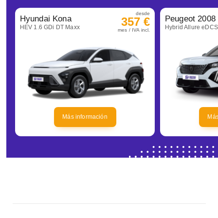
desde
Hyundai Kona
Peugeot 2008
357 €
HEV 1.6 GDi DT Maxx
Hybrid Allure eDC
mes / IVA incl.
Más información
Más