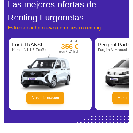
Las mejores ofertas de
Renting Furgonetas
Estrena coche nuevo con nuestro renting
desde
Ford TRANSIT COURIER
Peugeot Partne
356 €
Kombi N1 1.5 EcoBlue TREND
Furgón M Manual
mes / IVA incl.
Más información
Más info