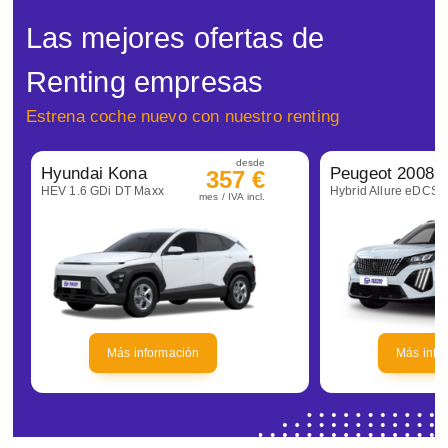
Las mejores ofertas de
Renting empresas
Estrena coche nuevo con nuestro renting
desde
Hyundai Kona
Peugeot 2008
357 €
HEV 1.6 GDi DT Maxx
Hybrid Allure eDCS6
mes / IVA incl.
Más información
Más info