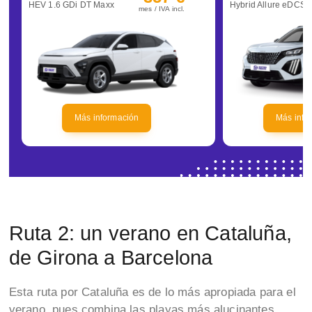
HEV 1.6 GDi DT Maxx
Hybrid Allure eDCS6
mes / IVA incl.
Más información
Más info
Ruta 2: un verano en Cataluña,
de Girona a Barcelona
Esta ruta por Cataluña es de lo más apropiada para el
verano, pues combina las playas más alucinantes,