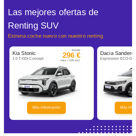
Las mejores ofertas de
Renting SUV
Estrena coche nuevo con nuestro renting
desde
Kia Stonic
296 €
1.0 T-GDi Concept
mes / IVA incl.
Más información
Más info