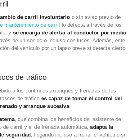
ril
mbio de carril involuntario
o sin aviso previo de
de mantenimiento de carril
lo detecta a través de los
ulo, y
se encarga de alertar al conductor por medio
través de un sonido o incluso con luces. Además, este
ión del vehículo por un lapso breve si detecta cierto
cos de tráfico
ebido a los continuos arranques y frenadas de los
tascos de tráfico
es capaz de tomar el control del
frenado y arranque sucesiva
.
istema
, que combina los beneficios del asistente de
 de carril y el de frenada automática,
adapta la
 de seguridad
, llegando incluso a frenar el vehículo si