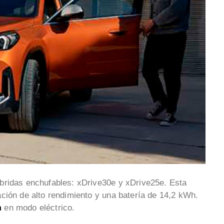
íbridas enchufables: xDrive30e y xDrive25e. Esta
ción de alto rendimiento y una batería de 14,2 kWh.
m
en modo eléctrico.