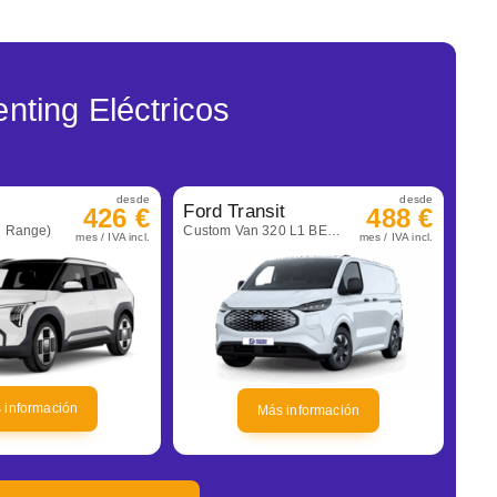
nting Eléctricos
desde
desde
Ford Transit
426 €
488 €
d Range)
Custom Van 320 L1 BEV automática Trend
mes / IVA incl.
mes / IVA incl.
 información
Más información