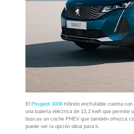
El
Peugeot 3008
híbrido enchufable cuenta con
una batería eléctrica de 13,2 kwh que permite 
buscas un coche PHEV que también ofrezca conf
puede ser la opción ideal para ti.