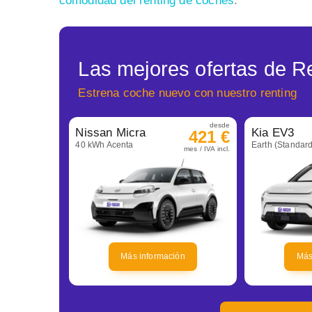
comodidad del renting de coches
.
Las mejores ofertas de Re
Estrena coche nuevo con nuestro renting
desde
Nissan Micra
Kia EV3
421 €
40 kWh Acenta
Earth (Standar
mes / IVA incl.
Más información
Más