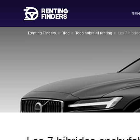
REN
Renting Finders
>
Blog
>
Todo sobre el renting
>
Los 7 híbrid