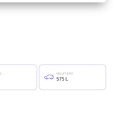
S
MALETERO
575 L