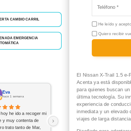
ERTA CAMBIO CARRIL
He leído y acept
Quiero recibir vu
ENADA EMERGENCIA
TOMÁTICA
El Nissan X-Trail 1.5 e
Acenta ya está disponib
para quienes buscan un 
Eva
Aitor Alkorta Pielago
última tecnología. Su i
hace 1 semana
hace 2 días
experiencia de conducci
inmediata y un elevado 
hoy he ido a recoger mi
Estupendo recomendable .
viajes de larga distancia
e y muy contenta de
Asier y Sonia unos grandes
ro trato tanto de Mar,
profesionales . 10/10