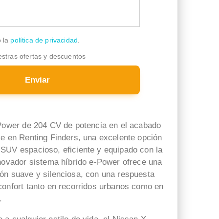
o la
política de privacidad
.
estras ofertas y descuentos
Enviar
-Power de 204 CV de potencia en el acabado
le en Renting Finders, una excelente opción
SUV espacioso, eficiente y equipado con la
Miguel Angel Martín González
Juan Corraro
nnovador sistema híbrido e-Power ofrece una
hace 1 semana
hace 1 semana
ón suave y silenciosa, con una respuesta
confort tanto en recorridos urbanos como en
Experiencia fantástica, en
Muy contento y satisfecho
.
menos de 20 días toda la
con el servicio de post-venta
documentación tramitada y
brindado por Sonia. Nos