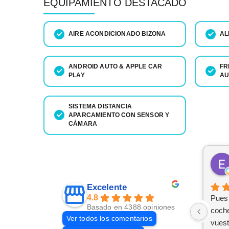
EQUIPAMIENTO DESTACADO
AIRE ACONDICIONADO BIZONA
AL
ANDROID AUTO & APPLE CAR
FR
PLAY
AU
SISTEMA DISTANCIA
APARCAMIENTO CON SENSOR Y
CÁMARA
Excelente
4.8
Pues 
Basado en 4388 opiniones
coch
Ver todos los comentarios
vuest