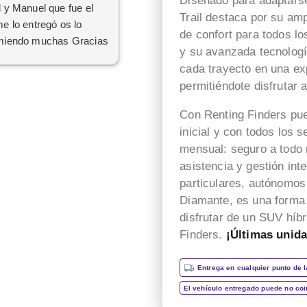
Diseñado para adaptarse 
 y Manuel que fue el
Trail destaca por su ampl
e lo entregó os lo
de confort para todos l
miendo muchas Gracias
y su avanzada tecnologí
cada trayecto en una ex
permitiéndote disfrutar 
Con Renting Finders pue
inicial y con todos los 
mensual: seguro a todo 
asistencia y gestión int
particulares, autónomos
Diamante, es una forma 
disfrutar de un SUV híb
Finders.
¡Últimas unid
Entrega en cualquier punto de l
El vehículo entregado puede no co