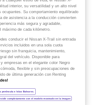
a cualquier estilo de vida, el Nissan X-
el Mazda entregado. Paco y
acompañó desde el primer
itud interior, su versatilidad y un alto nivel
Sonia pendientes en cada
momento hasta la recepción
os ocupantes. Su comportamiento equilibrado
momento de ayudarte. Un
del coche. Respondió a
a de asistencia a la conducción convierten
1️⃣0️⃣
todas nuestras consultas y
periencia más segura y agradable,
nos mantuvo
al máximo de cada kilómetro.
constantemente informados.
Muy contentos con el nuevo
des conducir el Nissan X-Trail sin entrada
coche.
servicios incluidos en una sola cuota
riesgo sin franquicia, mantenimiento,
egral del vehículo. Disponible para
 y empresas en el elegante color Negro
cómoda, flexible y sin preocupaciones de
rido de última generación con Renting
ades!
a península e Islas Baleares.
incidir completamente con el modelo mostrado en la imagen