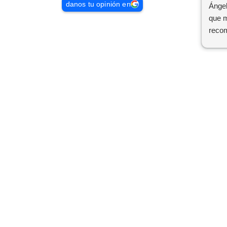
danos tu opinión en
Ángel
que m
reco