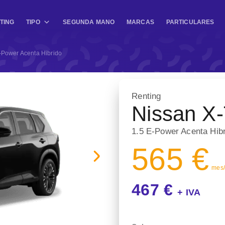
TING
TIPO
SEGUNDA MANO
MARCAS
PARTICULARES
-Power Acenta Hibrido
Renting
Nissan X-
1.5 E-Power Acenta Hib
565 €
mes/ 
467 €
+ IVA