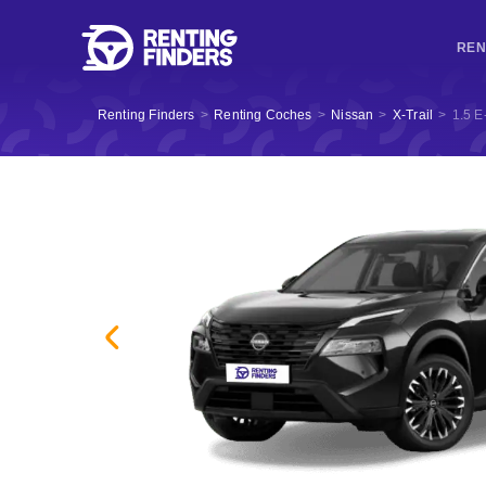
REN
Renting Finders
>
Renting Coches
>
Nissan
>
X-Trail
>
1.5 E