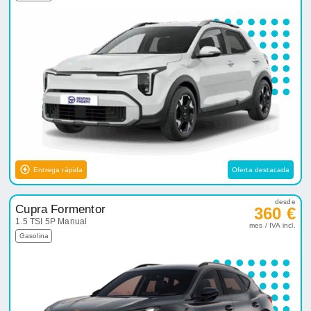
Entrega rápida
Oferta destacada
desde
Cupra Formentor
360 €
1.5 TSI 5P Manual
mes / IVA incl.
Gasolina