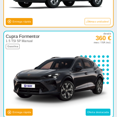
Entrega rápida
¡Últimas unidades!
desde
Cupra Formentor
360 €
1.5 TSI 5P Manual
mes / IVA incl.
Gasolina
Entrega rápida
Oferta destacada