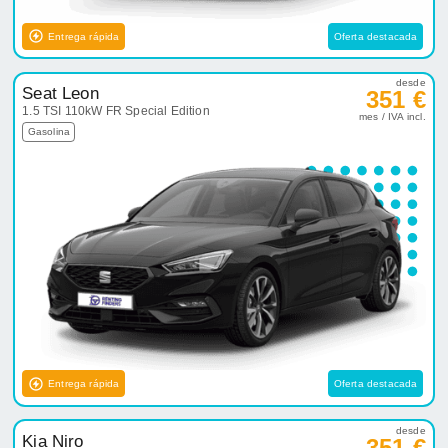
Entrega rápida
Oferta destacada
desde
Seat Leon
351 €
1.5 TSI 110kW FR Special Edition
mes / IVA incl.
Gasolina
Entrega rápida
Oferta destacada
desde
Kia Niro
351 €