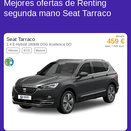
Mejores ofertas de Renting
segunda mano Seat Tarraco
desde
Seat Tarraco
459 €
1.4 E-Hybrid 180kW DSG Xcellence GO
mes / IVA incl.
Híbrido
ECO
Madrid