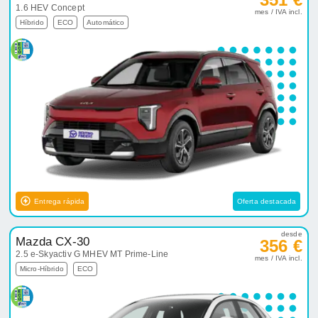
1.6 HEV Concept
mes / IVA incl.
Híbrido
ECO
Automático
Entrega rápida
Oferta destacada
desde
Mazda CX-30
356 €
2.5 e-Skyactiv G MHEV MT Prime-Line
mes / IVA incl.
Micro-Híbrido
ECO