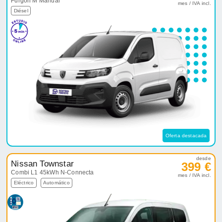
Furgón M Manual
mes / IVA incl.
Diésel
Oferta destacada
desde
Nissan Townstar
399 €
Combi L1 45kWh N-Connecta
mes / IVA incl.
Eléctrico
Automático