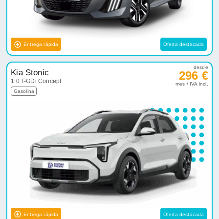
Entrega rápida
Oferta destacada
desde
Kia Stonic
296 €
1.0 T-GDi Concept
mes / IVA incl.
Gasolina
Entrega rápida
Oferta destacada