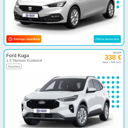
Entrega inmediata
Oferta destacada
desde
Ford Kuga
338 €
1.5 Titanium Ecoboost
mes / IVA incl.
Gasolina