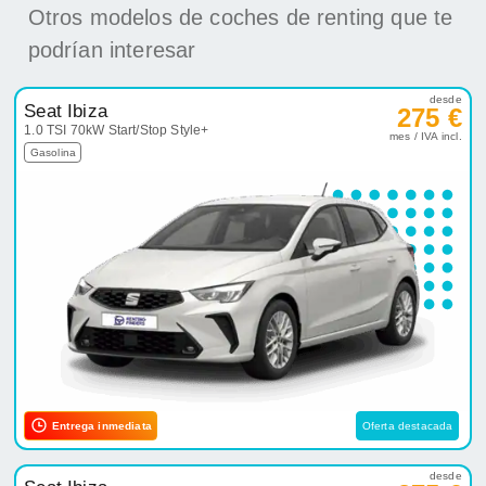
Otros modelos de coches de renting que te
podrían interesar
desde
Seat Ibiza
275 €
1.0 TSI 70kW Start/Stop Style+
mes / IVA incl.
Gasolina
Entrega inmediata
Oferta destacada
desde