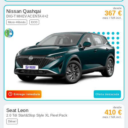
desde
Nissan Qashqai
367 €
DIG-T MHEV ACENTA 4×2
mes / IVA incl.
Micro-Híbrido
ECO
Entrega inmediata
Oferta destacada
desde
Seat Leon
410 €
2.0 Tdi Start&Stop Style XL Fleet Pack
mes / IVA incl.
Diésel