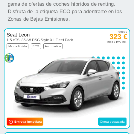
gama de ofertas de coches híbridos de renting.
Disfruta de la etiqueta ECO para adentrarte en las
Zonas de Bajas Emisiones.
desde
Seat Leon
323 €
1.5 eTSI 85kW DSG Style XL Fleet Pack
mes / IVA incl.
Micro-Híbrido
ECO
Automático
Entrega inmediata
Oferta destacada