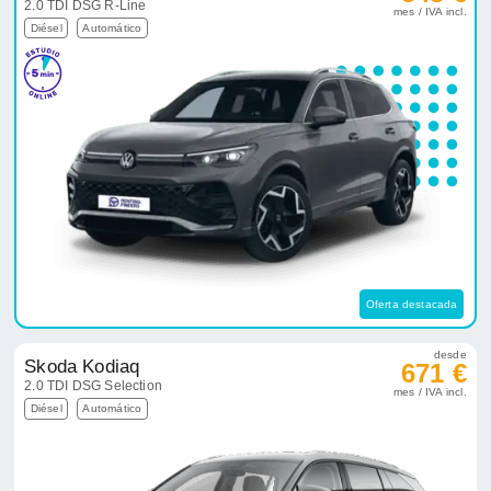
2.0 TDI DSG R-Line
mes / IVA incl.
Diésel
Automático
Oferta destacada
desde
Skoda Kodiaq
671 €
2.0 TDI DSG Selection
mes / IVA incl.
Diésel
Automático