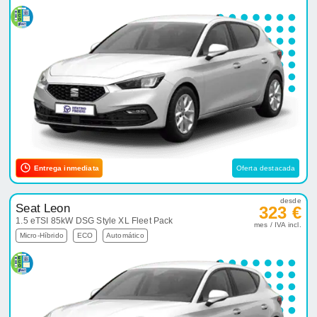
Entrega inmediata
Oferta destacada
desde
Seat Leon
323 €
1.5 eTSI 85kW DSG Style XL Fleet Pack
mes / IVA incl.
Micro-Híbrido
ECO
Automático