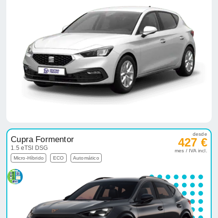
desde
Cupra Formentor
427 €
1.5 eTSI DSG
mes / IVA incl.
Micro-Híbrido
ECO
Automático