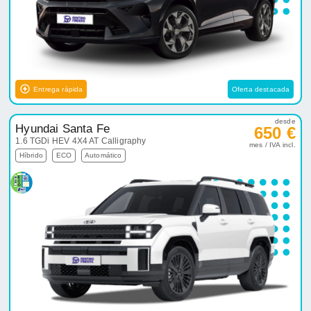
Entrega rápida
Oferta destacada
desde
Hyundai Santa Fe
650 €
1.6 TGDi HEV 4X4 AT Calligraphy
mes / IVA incl.
Híbrido
ECO
Automático