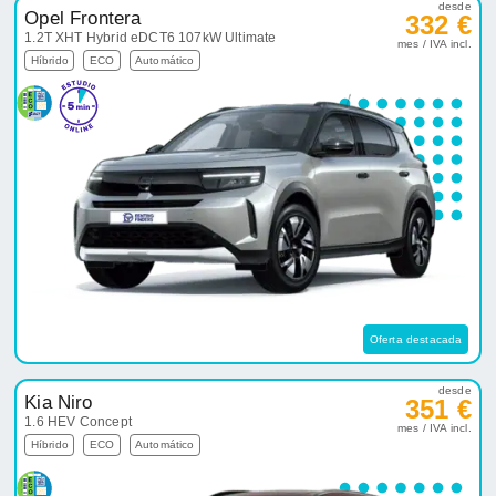
desde
Opel Frontera
332 €
1.2T XHT Hybrid eDCT6 107kW Ultimate
mes / IVA incl.
Híbrido
ECO
Automático
Oferta destacada
desde
Kia Niro
351 €
1.6 HEV Concept
mes / IVA incl.
Híbrido
ECO
Automático