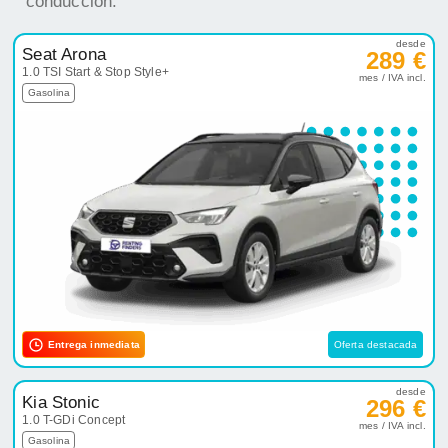
conducción.
desde
Seat Arona
289 €
1.0 TSI Start & Stop Style+
mes / IVA incl.
Gasolina
Entrega inmediata
Oferta destacada
desde
Kia Stonic
296 €
1.0 T-GDi Concept
mes / IVA incl.
Gasolina