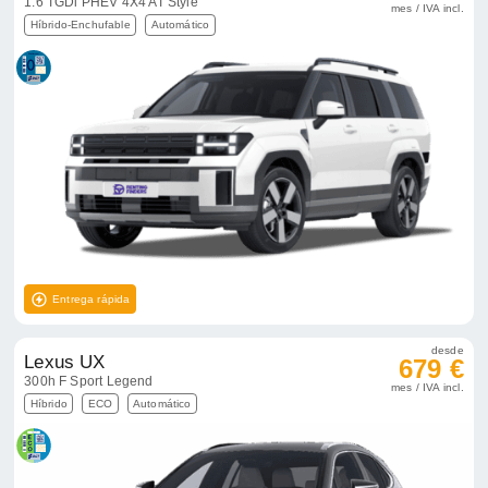
1.6 TGDi PHEV 4X4 AT Style
mes / IVA incl.
Híbrido-Enchufable
Automático
Entrega rápida
desde
Lexus UX
679 €
300h F Sport Legend
mes / IVA incl.
Híbrido
ECO
Automático