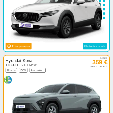
Entrega rápida
Oferta destacada
desde
Hyundai Kona
359 €
1.6 GDi HEV DT Maxx
mes / IVA incl.
Híbrido
ECO
Automático