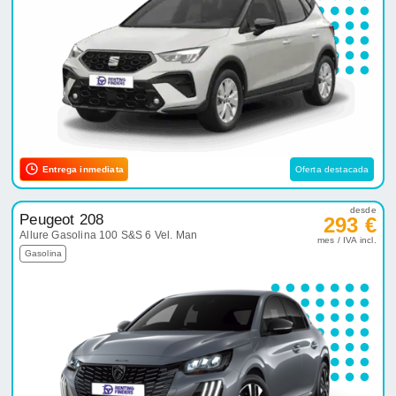
Entrega inmediata
Oferta destacada
desde
Peugeot 208
293 €
Allure Gasolina 100 S&S 6 Vel. Man
mes / IVA incl.
Gasolina