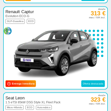
desde
Renault Captur
313 €
Evolution ECO-G
mes / IVA incl.
GLP-Gasolina
ECO
Entrega inmediata
Oferta destacada
desde
Seat Leon
323 €
1.5 eTSI 85kW DSG Style XL Fleet Pack
mes / IVA incl.
Micro-Híbrido
ECO
Automático