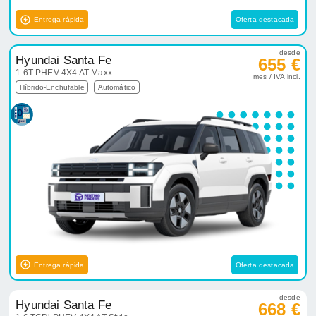
Entrega rápida
Oferta destacada
desde
Hyundai Santa Fe
655 €
1.6T PHEV 4X4 AT Maxx
mes / IVA incl.
Híbrido-Enchufable
Automático
Entrega rápida
Oferta destacada
desde
Hyundai Santa Fe
668 €