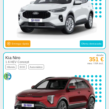
Entrega rápida
Oferta destacada
desde
Kia Niro
351 €
1.6 HEV Concept
mes / IVA incl.
Híbrido
ECO
Automático