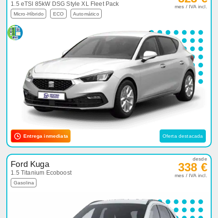
1.5 eTSI 85kW DSG Style XL Fleet Pack
mes / IVA incl.
Micro-Híbrido
ECO
Automático
Entrega inmediata
Oferta destacada
desde
Ford Kuga
338 €
1.5 Titanium Ecoboost
mes / IVA incl.
Gasolina