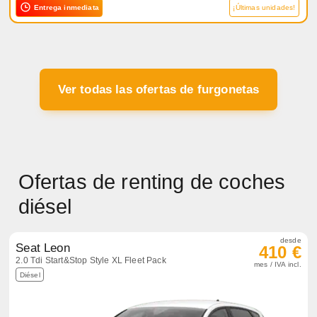
Entrega inmediata
¡Últimas unidades!
Ver todas las ofertas de furgonetas
Ofertas de renting de coches
diésel
desde
Seat Leon
410 €
2.0 Tdi Start&Stop Style XL Fleet Pack
mes / IVA incl.
Diésel