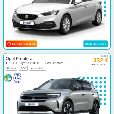
Entrega inmediata
Oferta destacada
desde
Opel Frontera
332 €
1.2T XHT Hybrid eDCT6 107kW Ultimate
mes / IVA incl.
Híbrido
ECO
Automático