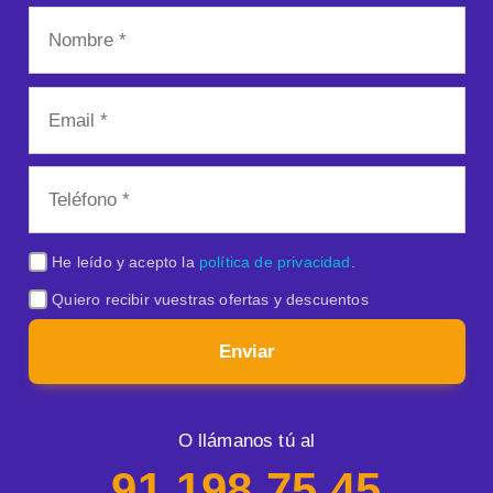
He leído y acepto la
política de privacidad
.
Quiero recibir vuestras ofertas y descuentos
Enviar
O llámanos tú al
91 198 75 45