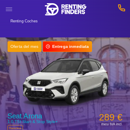
Renting Coches
Oferta del mes
Entrega inmediata
Seat Arona
289 €
1.0 TSI Start & Stop Style+
mes/ IVA incl.
Gasolina