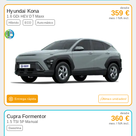
desde
Hyundai Kona
359 €
1.6 GDi HEV DT Maxx
mes / IVA incl.
Híbrido
ECO
Automático
Entrega rápida
¡Últimas unidades!
desde
Cupra Formentor
360 €
1.5 TSI 5P Manual
mes / IVA incl.
Gasolina