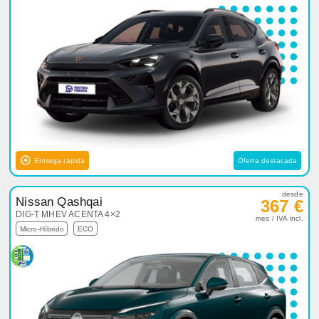
Entrega rápida
Oferta destacada
desde
Nissan Qashqai
367 €
DIG-T MHEV ACENTA 4×2
mes / IVA incl.
Micro-Híbrido
ECO