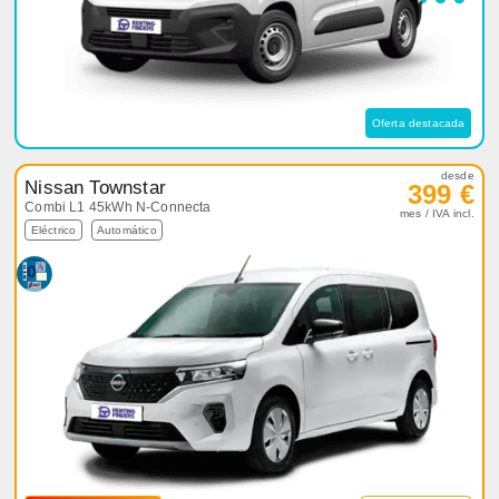
Oferta destacada
desde
Nissan Townstar
399 €
Combi L1 45kWh N-Connecta
mes / IVA incl.
Eléctrico
Automático