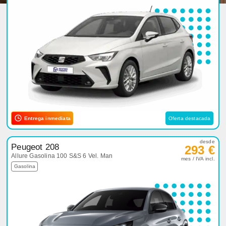
Entrega inmediata
Oferta destacada
desde
Peugeot 208
293 €
Allure Gasolina 100 S&S 6 Vel. Man
mes / IVA incl.
Gasolina