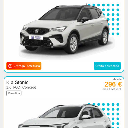
Entrega inmediata
Oferta destacada
desde
Kia Stonic
296 €
1.0 T-GDi Concept
mes / IVA incl.
Gasolina