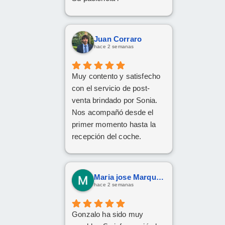
perseverancia.
Han cumplido el sueño de
mi familia
Juan Corraro
De tener el coche deseado.
hace 2 semanas
Un trato siempre amable i
cordial
Muy contento y satisfecho
Da gusto comunicarse con
con el servicio de post-
personas asi.
venta brindado por Sonia.
Nos acompañó desde el
primer momento hasta la
recepción del coche.
Respondió a todas
nuestras consultas y nos
mantuvo constantemente
Maria jose Marquez Gonzalez
informados.
hace 2 semanas
Muy contentos con el
nuevo coche.
Gonzalo ha sido muy