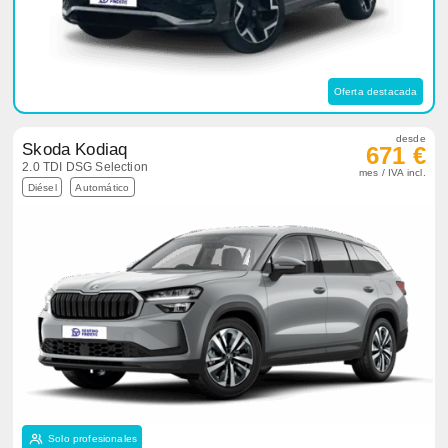
Oferta destacada
desde
Skoda Kodiaq
671 €
2.0 TDI DSG Selection
mes / IVA incl.
Diésel
Automático
Solo profesionales