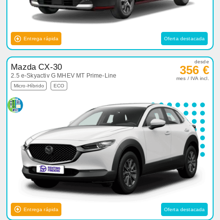
Entrega rápida
Oferta destacada
desde
Mazda CX-30
356 €
2.5 e-Skyactiv G MHEV MT Prime-Line
mes / IVA incl.
Micro-Híbrido
ECO
Entrega rápida
Oferta destacada