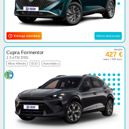
Entrega inmediata
Oferta destacada
desde
Cupra Formentor
427 €
1.5 eTSI DSG
mes / IVA incl.
Micro-Híbrido
ECO
Automático