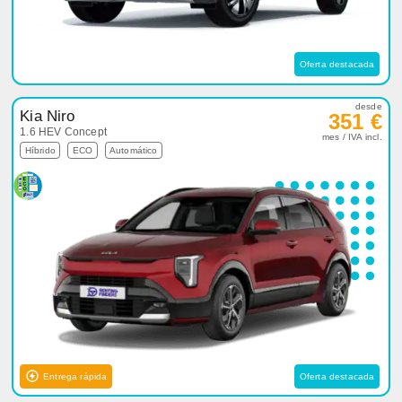
Oferta destacada
desde
Kia Niro
351 €
1.6 HEV Concept
mes / IVA incl.
Híbrido
ECO
Automático
Entrega rápida
Oferta destacada