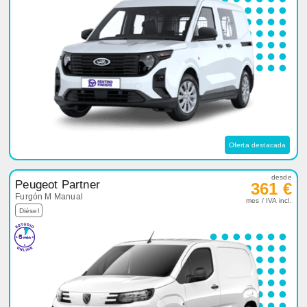
Oferta destacada
desde
Peugeot Partner
361 €
Furgón M Manual
mes / IVA incl.
Diésel