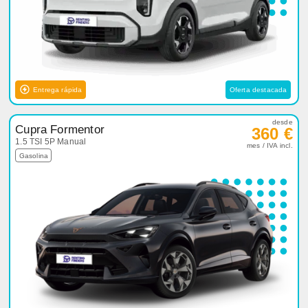
Entrega rápida
Oferta destacada
desde
Cupra Formentor
360 €
1.5 TSI 5P Manual
mes / IVA incl.
Gasolina