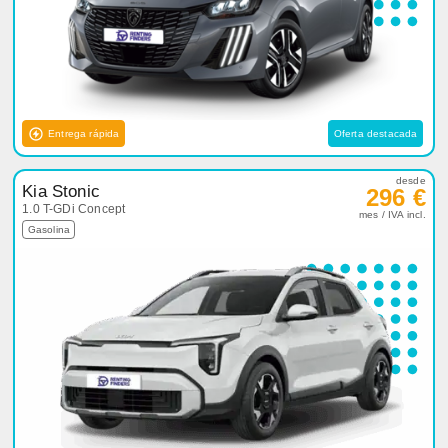
Entrega rápida
Oferta destacada
desde
Kia Stonic
296 €
1.0 T-GDi Concept
mes / IVA incl.
Gasolina