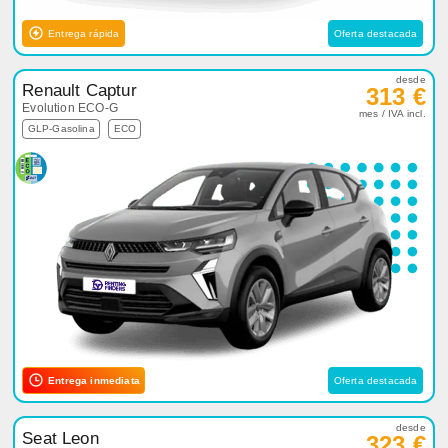
Entrega rápida
Oferta destacada
desde
Renault Captur
313 €
Evolution ECO-G
mes / IVA incl.
GLP-Gasolina
ECO
Entrega inmediata
Oferta destacada
desde
Seat Leon
323 €