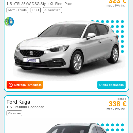
323 €
1.5 eTSI 85kW DSG Style XL Fleet Pack
mes / IVA incl.
Micro-Híbrido
ECO
Automático
Entrega inmediata
Oferta destacada
desde
Ford Kuga
338 €
1.5 Titanium Ecoboost
mes / IVA incl.
Gasolina