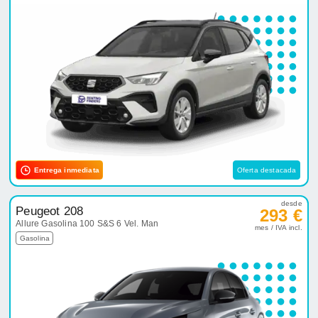
Entrega inmediata
Oferta destacada
desde
Peugeot 208
293 €
Allure Gasolina 100 S&S 6 Vel. Man
mes / IVA incl.
Gasolina