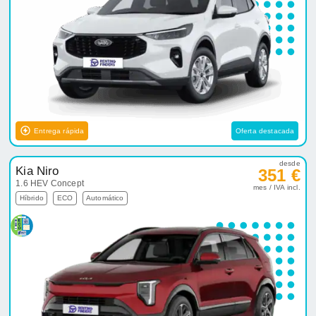
Entrega rápida
Oferta destacada
desde
Kia Niro
351 €
1.6 HEV Concept
mes / IVA incl.
Híbrido
ECO
Automático