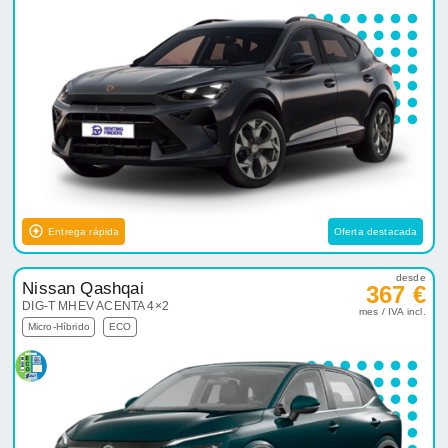
Entrega rápida
Oferta destacada
desde
Nissan Qashqai
367 €
DIG-T MHEV ACENTA 4×2
mes / IVA incl.
Micro-Híbrido
ECO