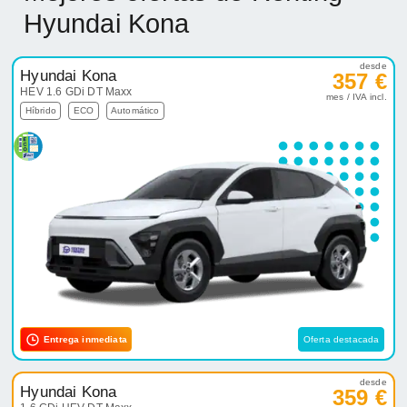
Hyundai Kona
desde
Hyundai Kona
357 €
HEV 1.6 GDi DT Maxx
mes / IVA incl.
Híbrido
ECO
Automático
Entrega inmediata
Oferta destacada
desde
Hyundai Kona
359 €