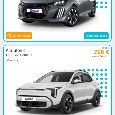
Entrega rápida
Oferta destacada
desde
Kia Stonic
296 €
1.0 T-GDi Concept
mes / IVA incl.
Gasolina