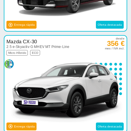
Entrega rápida
Oferta destacada
desde
Mazda CX-30
356 €
2.5 e-Skyactiv G MHEV MT Prime-Line
mes / IVA incl.
Micro-Híbrido
ECO
Entrega rápida
Oferta destacada