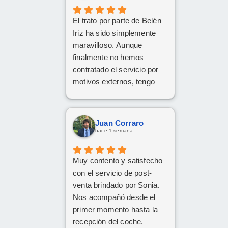
El trato por parte de Belén
Iriz ha sido simplemente
maravilloso. Aunque
finalmente no hemos
contratado el servicio por
motivos externos, tengo
claro que si en el futuro
decido dar el paso, volveré
a ponerme en sus manos
Juan Corraro
sin dudarlo. Da gusto
hace 1 semana
encontrar profesionales tan
atentas, profesionales y
Muy contento y satisfecho
cercanas. ¡Muchísimas
con el servicio de post-
gracias por todo!
venta brindado por Sonia.
Nos acompañó desde el
primer momento hasta la
recepción del coche.