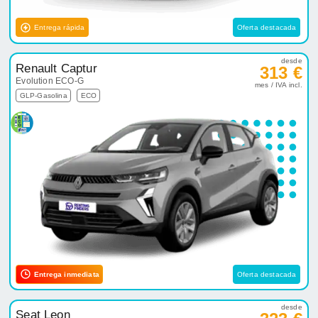
Entrega rápida
Oferta destacada
desde
Renault Captur
313 €
Evolution ECO-G
mes / IVA incl.
GLP-Gasolina
ECO
Entrega inmediata
Oferta destacada
desde
Seat Leon