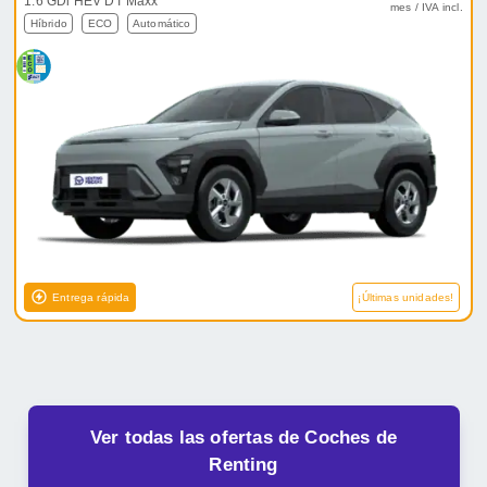
1.6 GDi HEV DT Maxx
mes / IVA incl.
Híbrido
ECO
Automático
Entrega rápida
¡Últimas unidades!
Ver todas las ofertas de Coches de
Renting