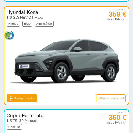
desde
Hyundai Kona
359 €
1.6 GDi HEV DT Maxx
mes / IVA incl.
Híbrido
ECO
Automático
Entrega rápida
¡Últimas unidades!
desde
Cupra Formentor
360 €
1.5 TSI 5P Manual
mes / IVA incl.
Gasolina