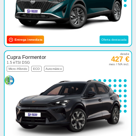
Entrega inmediata
Oferta destacada
desde
Cupra Formentor
427 €
1.5 eTSI DSG
mes / IVA incl.
Micro-Híbrido
ECO
Automático