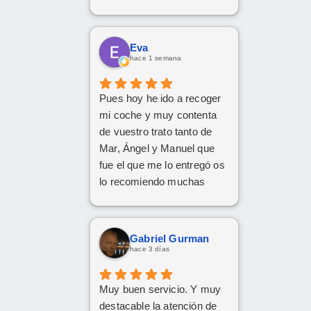
Respondió a todas
nuestras consultas y nos
mantuvo constantemente
Eva
informados.
hace 1 semana
Muy contentos con el
nuevo coche.
Pues hoy he ido a recoger
mi coche y muy contenta
de vuestro trato tanto de
Mar, Ángel y Manuel que
fue el que me lo entregó os
lo recomiendo muchas
Gracias
Gabriel Gurman
hace 3 días
Muy buen servicio. Y muy
destacable la atención de