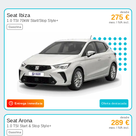
desde
Seat Ibiza
275 €
1.0 TSI 70kW Start/Stop Style+
mes / IVA incl.
Gasolina
Entrega inmediata
Oferta destacada
desde
Seat Arona
289 €
1.0 TSI Start & Stop Style+
mes / IVA incl.
Gasolina