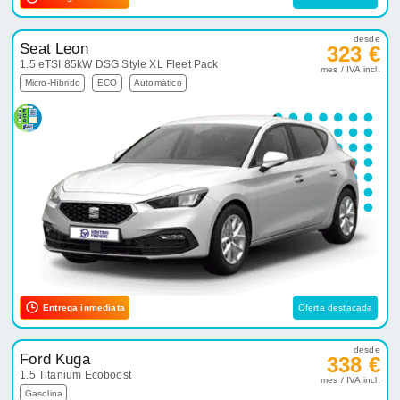
desde
Seat Leon
323 €
1.5 eTSI 85kW DSG Style XL Fleet Pack
mes / IVA incl.
Micro-Híbrido
ECO
Automático
Entrega inmediata
Oferta destacada
desde
Ford Kuga
338 €
1.5 Titanium Ecoboost
mes / IVA incl.
Gasolina