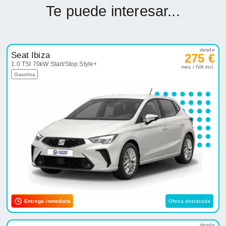
Te puede interesar...
desde
Seat Ibiza
275 €
1.0 TSI 70kW Start/Stop Style+
mes / IVA incl.
Gasolina
Entrega inmediata
Oferta destacada
desde