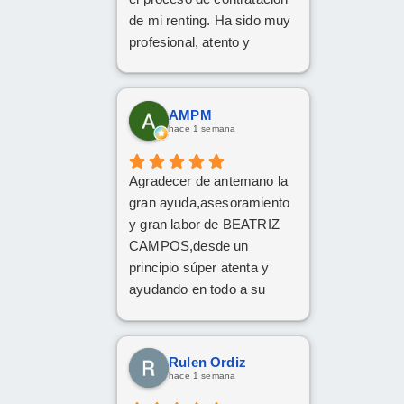
de mi renting. Ha sido muy
profesional, atento y
eficiente. ¡Muchas gracias
por todo!
AMPM
hace 1 semana
Agradecer de antemano la
gran ayuda,asesoramiento
y gran labor de BEATRIZ
CAMPOS,desde un
principio súper atenta y
ayudando en todo a su
disposición,muy
recomendable,grandes
profesionales
Rulen Ordiz
hace 1 semana