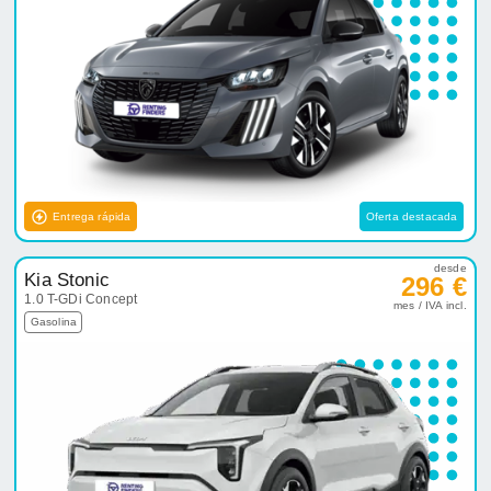
Entrega rápida
Oferta destacada
desde
Kia Stonic
296 €
1.0 T-GDi Concept
mes / IVA incl.
Gasolina