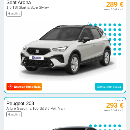
Seat Arona
289 €
1.0 TSI Start & Stop Style+
mes / IVA incl.
Gasolina
Entrega inmediata
Oferta destacada
desde
Peugeot 208
293 €
Allure Gasolina 100 S&S 6 Vel. Man
mes / IVA incl.
Gasolina