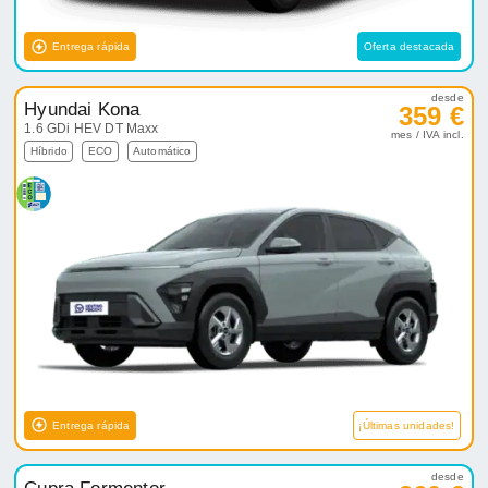
Entrega rápida
Oferta destacada
desde
Hyundai Kona
359 €
1.6 GDi HEV DT Maxx
mes / IVA incl.
Híbrido
ECO
Automático
Entrega rápida
¡Últimas unidades!
desde