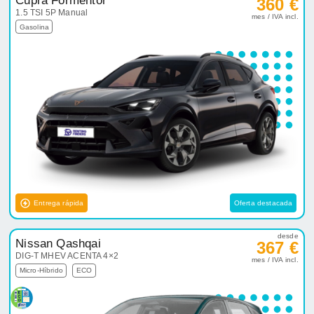
Cupra Formentor
360 €
1.5 TSI 5P Manual
mes / IVA incl.
Gasolina
Entrega rápida
Oferta destacada
desde
Nissan Qashqai
367 €
DIG-T MHEV ACENTA 4×2
mes / IVA incl.
Micro-Híbrido
ECO