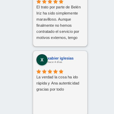
El trato por parte de Belén
Iriz ha sido simplemente
maravilloso. Aunque
finalmente no hemos
contratado el servicio por
motivos externos, tengo
claro que si en el futuro
decido dar el paso, volveré
a ponerme en sus manos
xabier iglesias
sin dudarlo. Da gusto
hace 4 días
encontrar profesionales tan
atentas, profesionales y
La verdad la cosa ha ido
cercanas. ¡Muchísimas
rápida y Ana autenticidad
gracias por todo!
gracias por todo