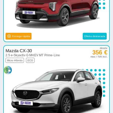
Entrega rápida
Oferta destacada
desde
Mazda CX-30
356 €
2.5 e-Skyactiv G MHEV MT Prime-Line
mes / IVA incl.
Micro-Híbrido
ECO