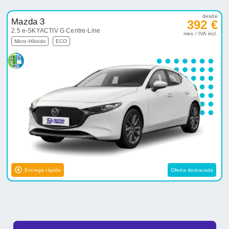
desde
Mazda 3
392 €
2.5 e-SKYACTIV G Centre-Line
mes / IVA incl.
Micro-Híbrido
ECO
Entrega rápida
Oferta destacada