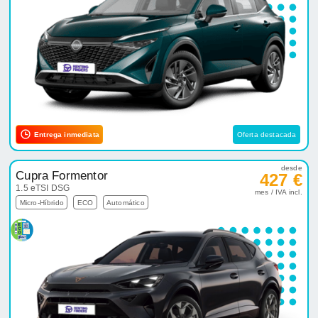
Entrega inmediata
Oferta destacada
desde
Cupra Formentor
427 €
1.5 eTSI DSG
mes / IVA incl.
Micro-Híbrido
ECO
Automático