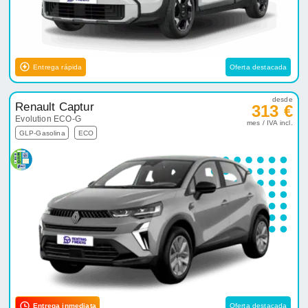
Entrega rápida
Oferta destacada
desde
Renault Captur
313 €
Evolution ECO-G
mes / IVA incl.
GLP-Gasolina
ECO
Entrega inmediata
Oferta destacada