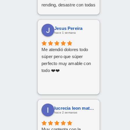
rending, desastre con todas
hasta que me a contesta
hamablemente una chica
llamada Nelly. No me a
Jesus Pereira
puesta ni el más pequeño
hace 1 semana
problema ni duda en todas
las preguntas que le e
Me atendió dolores todo
echo.
súper pero que súper
Una atención fantástica
perfecto muy amable con
todo ❤️❤️
lucrecia leon mateos
hace 2 semanas
Muy contenta con la