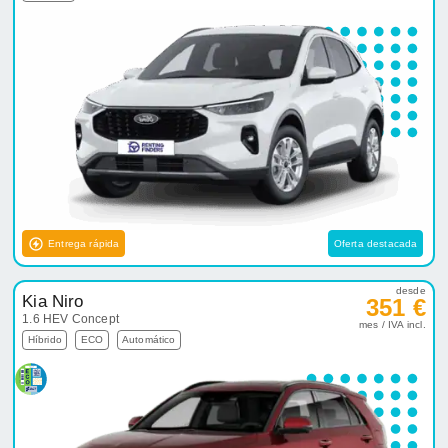
Entrega rápida
Oferta destacada
desde
Kia Niro
351 €
1.6 HEV Concept
mes / IVA incl.
Híbrido
ECO
Automático