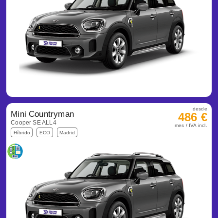
desde
Mini Countryman
486 €
Cooper SE ALL4
mes / IVA incl.
Híbrido
ECO
Madrid