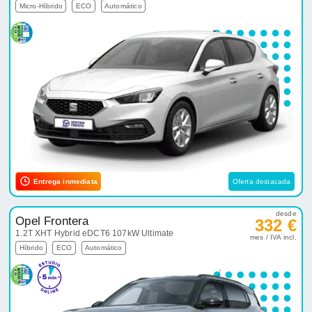
Micro-Híbrido
ECO
Automático
Entrega inmediata
Oferta destacada
desde
Opel Frontera
332 €
1.2T XHT Hybrid eDCT6 107kW Ultimate
mes / IVA incl.
Híbrido
ECO
Automático