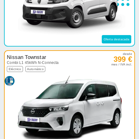
Oferta destacada
desde
Nissan Townstar
399 €
Combi L1 45kWh N-Connecta
mes / IVA incl.
Eléctrico
Automático