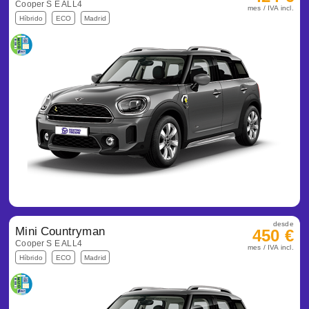
Cooper S E ALL4
mes / IVA incl.
Híbrido
ECO
Madrid
desde
Mini Countryman
450 €
Cooper S E ALL4
mes / IVA incl.
Híbrido
ECO
Madrid