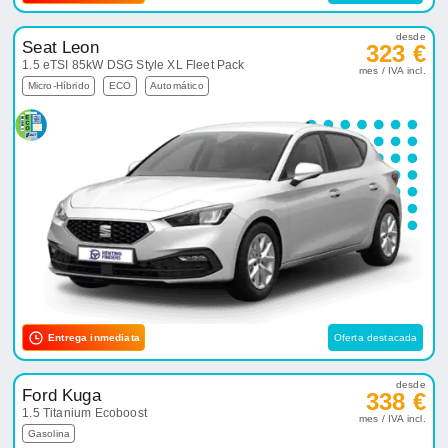
desde
Seat Leon
323 €
1.5 eTSI 85kW DSG Style XL Fleet Pack
mes / IVA incl.
Micro-Híbrido
ECO
Automático
Entrega inmediata
Oferta destacada
desde
Ford Kuga
338 €
1.5 Titanium Ecoboost
mes / IVA incl.
Gasolina