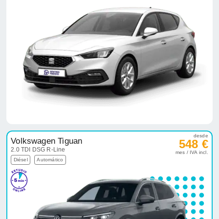
desde
Volkswagen Tiguan
548 €
2.0 TDI DSG R-Line
mes / IVA incl.
Diésel
Automático