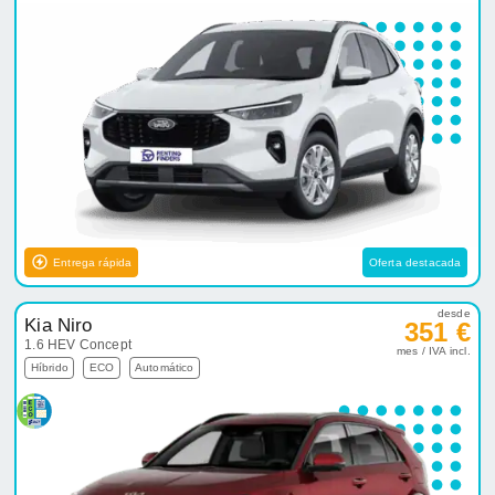
Entrega rápida
Oferta destacada
desde
Kia Niro
351 €
1.6 HEV Concept
mes / IVA incl.
Híbrido
ECO
Automático