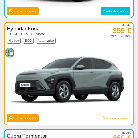
Entrega rápida
Oferta destacada
desde
Hyundai Kona
359 €
1.6 GDi HEV DT Maxx
mes / IVA incl.
Híbrido
ECO
Automático
Entrega rápida
¡Últimas unidades!
desde
Cupra Formentor
360 €