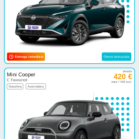
Entrega inmediata
Oferta destacada
desde
Mini Cooper
420 €
C Favoured
mes / IVA incl.
Gasolina
Automático