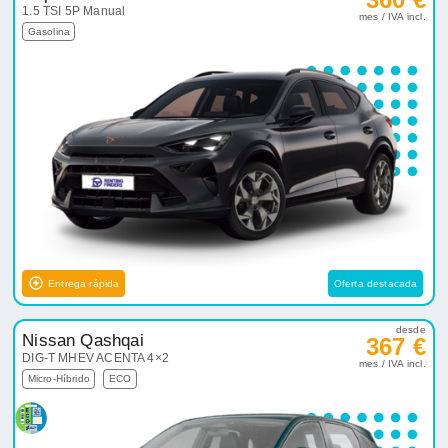
1.5 TSI 5P Manual
mes / IVA incl.
Gasolina
Entrega rápida
Oferta destacada
desde
Nissan Qashqai
367 €
DIG-T MHEV ACENTA 4×2
mes / IVA incl.
Micro-Híbrido
ECO