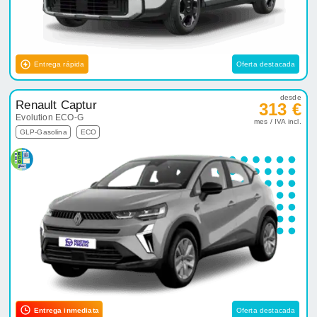
Entrega rápida
Oferta destacada
desde
Renault Captur
313 €
Evolution ECO-G
mes / IVA incl.
GLP-Gasolina
ECO
Entrega inmediata
Oferta destacada