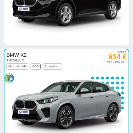
desde
BMW X2
634 €
sDrive20d
mes / IVA incl.
Micro-Híbrido
ECO
Automático