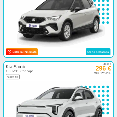
Entrega inmediata
Oferta destacada
desde
Kia Stonic
296 €
1.0 T-GDi Concept
mes / IVA incl.
Gasolina