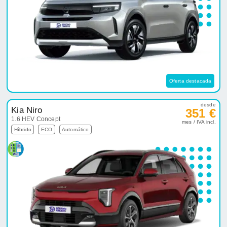
Oferta destacada
desde
Kia Niro
351 €
1.6 HEV Concept
mes / IVA incl.
Híbrido
ECO
Automático