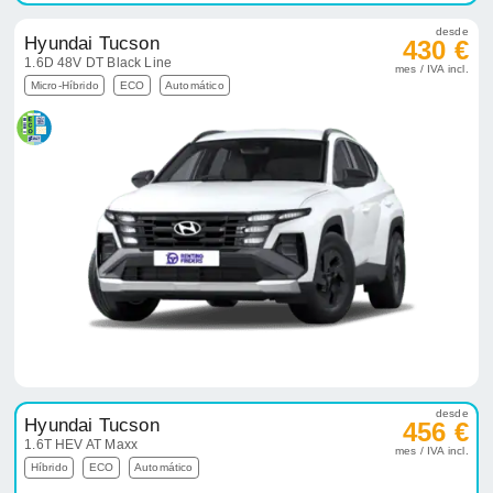
desde
Hyundai Tucson
430 €
1.6D 48V DT Black Line
mes / IVA incl.
Micro-Híbrido
ECO
Automático
desde
Hyundai Tucson
456 €
1.6T HEV AT Maxx
mes / IVA incl.
Híbrido
ECO
Automático