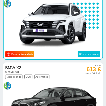
Entrega inmediata
Oferta destacada
desde
BMW X2
613 €
sDrive20d
mes / IVA incl.
Micro-Híbrido
ECO
Automático