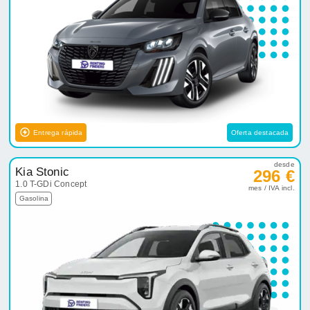
Entrega rápida
Oferta destacada
desde
Kia Stonic
296 €
1.0 T-GDi Concept
mes / IVA incl.
Gasolina