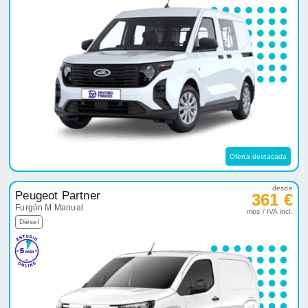
Oferta destacada
desde
Peugeot Partner
361 €
Furgón M Manual
mes / IVA incl.
Diésel