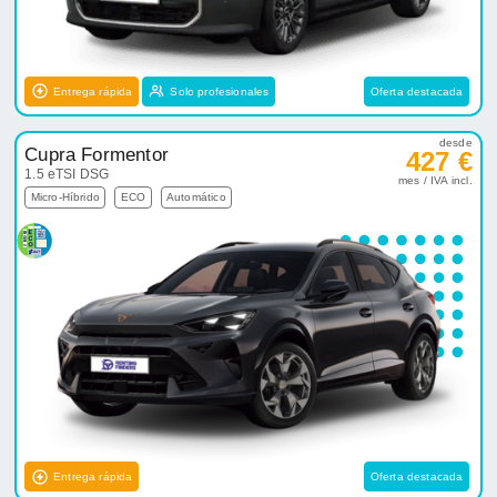
Entrega rápida
Solo profesionales
Oferta destacada
desde
Cupra Formentor
427 €
1.5 eTSI DSG
mes / IVA incl.
Micro-Híbrido
ECO
Automático
Entrega rápida
Oferta destacada