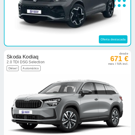
Oferta destacada
desde
Skoda Kodiaq
671 €
2.0 TDI DSG Selection
mes / IVA incl.
Diésel
Automático