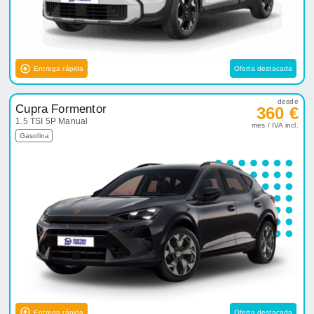
Entrega rápida
Oferta destacada
desde
Cupra Formentor
360 €
1.5 TSI 5P Manual
mes / IVA incl.
Gasolina
Entrega rápida
Oferta destacada