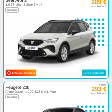
Seat Arona
289 €
1.0 TSI Start & Stop Style+
mes / IVA incl.
Gasolina
Entrega inmediata
Oferta destacada
desde
Peugeot 208
293 €
Allure Gasolina 100 S&S 6 Vel. Man
mes / IVA incl.
Gasolina