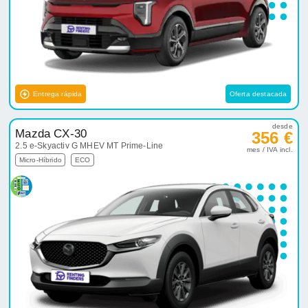
Entrega rápida
Oferta destacada
desde
Mazda CX-30
356 €
2.5 e-Skyactiv G MHEV MT Prime-Line
mes / IVA incl.
Micro-Híbrido
ECO