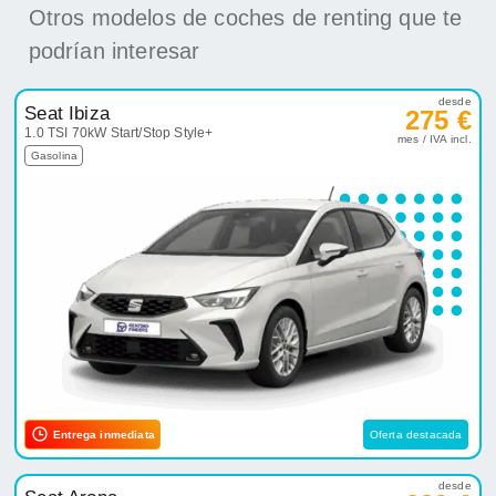
Otros modelos de coches de renting que te
podrían interesar
desde
Seat Ibiza
275 €
1.0 TSI 70kW Start/Stop Style+
mes / IVA incl.
Gasolina
Entrega inmediata
Oferta destacada
desde