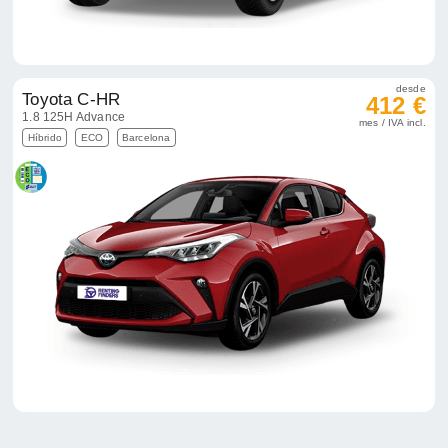
desde
Toyota C-HR
412 €
1.8 125H Advance
mes / IVA incl.
Híbrido
ECO
Barcelona