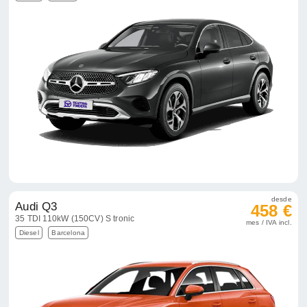
desde
Audi Q3
458 €
35 TDI 110kW (150CV) S tronic
mes / IVA incl.
Diesel
Barcelona