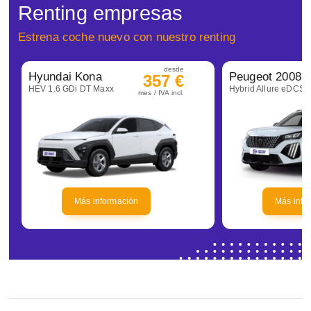
Renting empresas
Estrena coche nuevo con nuestro renting
desde
Hyundai Kona
Peugeot 2008
357 €
HEV 1.6 GDi DT Maxx
Hybrid Allure eDCS6
mes / IVA incl.
Más información
Más info