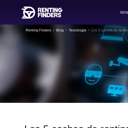
REN
Renting Finders
>
Blog
>
Tecnología
>
Los 5 coches de renting