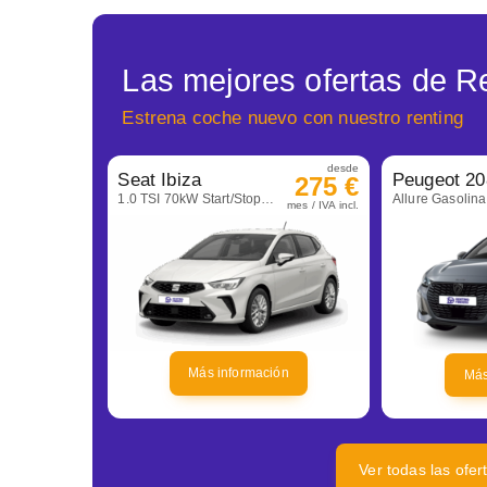
Las mejores ofertas de Re
Estrena coche nuevo con nuestro renting
desde
Seat Ibiza
Peugeot 20
275 €
1.0 TSI 70kW Start/Stop Style+
mes / IVA incl.
Más información
Más
Ver todas las ofer