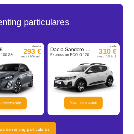
nting particulares
desde
desde
8
Dacia Sandero Stepway
293 €
310 €
Allure Gasolina 100 S&S 6 Vel. Man
Expression ECO-G 120 Auto
mes / IVA incl.
mes / IVA incl.
Más información
 información
tas de renting particulares