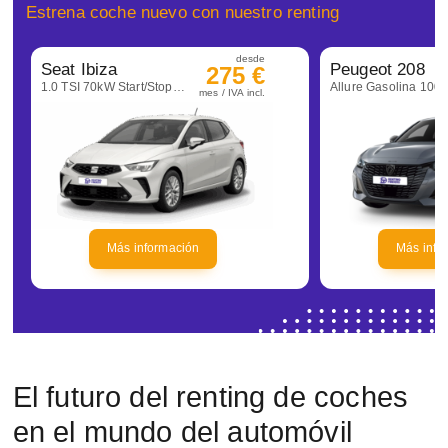
Estrena coche nuevo con nuestro renting
desde
Seat Ibiza
Peugeot 208
275 €
1.0 TSI 70kW Start/Stop Style+
mes / IVA incl.
Más información
Más info
El futuro del renting de coches
en el mundo del automóvil