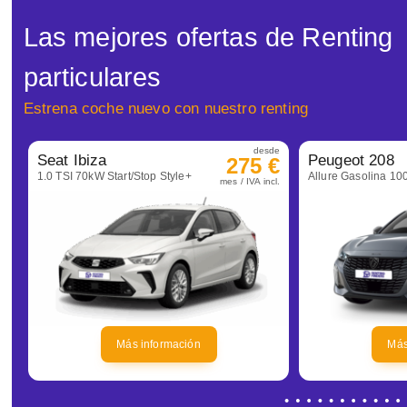
Las mejores ofertas de Renting
particulares
Estrena coche nuevo con nuestro renting
desde
Seat Ibiza
Peugeot 208
275 €
1.0 TSI 70kW Start/Stop Style+
mes / IVA incl.
Más información
Más