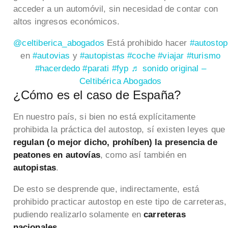
acceder a un automóvil, sin necesidad de contar con
altos ingresos económicos.
@celtiberica_abogados
Está prohibido hacer
#autostop
en
#autovias
y
#autopistas
#coche
#viajar
#turismo
#hacerdedo
#parati
#fyp
♬ sonido original –
Celtibérica Abogados
¿Cómo es el caso de España?
En nuestro país, si bien no está explícitamente
prohibida la práctica del autostop, sí existen leyes que
regulan (o mejor dicho, prohíben) la presencia de
peatones en autovías
, como así también en
autopistas
.
De esto se desprende que, indirectamente, está
prohibido practicar autostop en este tipo de carreteras,
pudiendo realizarlo solamente en
carreteras
nacionales
.