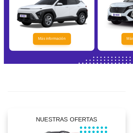
Más información
Más
NUESTRAS OFERTAS