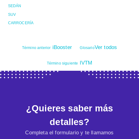
SEDÁN
SUV
CARROCERÍA
iBooster
Ver todos
Término anterior
Glosario
IVTM
Término siguiente
¿Quieres saber más
detalles?
Completa el formulario y te llamamos