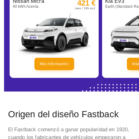
Nissan Micra
Kia EV3
421 €
40 kWh Acenta
Earth (Standard R
mes / IVA incl.
Más información
Más
Origen del diseño Fastback
El Fastback comenzó a ganar popularidad en 1920,
cuando los fabricantes de vehículos empezaron a