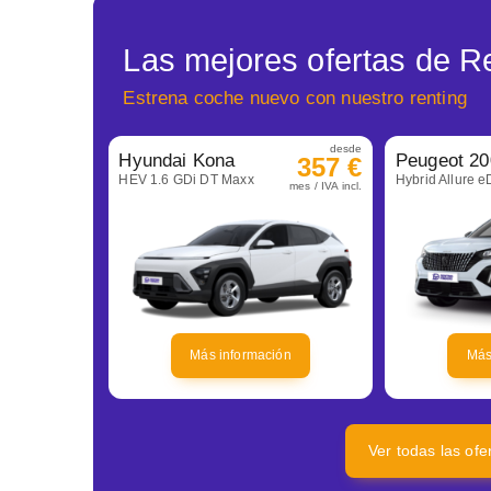
Las mejores ofertas de R
Estrena coche nuevo con nuestro renting
desde
Hyundai Kona
Peugeot 20
357 €
HEV 1.6 GDi DT Maxx
Hybrid Allure 
mes / IVA incl.
Más información
Más
Ver todas las of