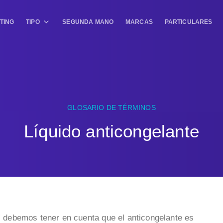
TING
TIPO
SEGUNDA MANO
MARCAS
PARTICULARES
GLOSARIO DE TÉRMINOS
Líquido anticongelante
e” debemos tener en cuenta que el anticongelante es