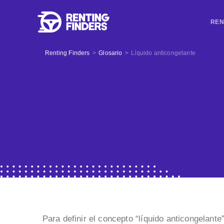
REN
Renting Finders
>
Glosario
>
Líquido anticongelante
Para definir el concepto “líquido anticongelant