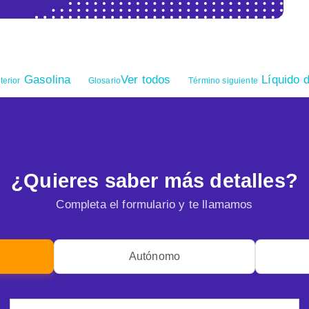
Gasolina
Ver todos
Líquido d
terior
Glosario
Término siguiente
¿Quieres saber más detalles?
Completa el formulario y te llamamos
Autónomo