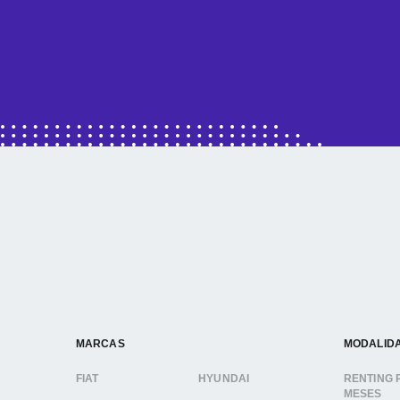
MARCAS
MODALID
FIAT
HYUNDAI
RENTING 
MESES