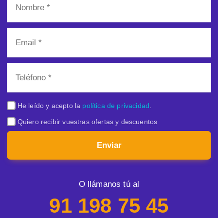
He leído y acepto la
política de privacidad
.
Quiero recibir vuestras ofertas y descuentos
Enviar
O llámanos tú al
91 198 75 45