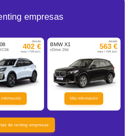
enting empresas
desde
desde
08
BMW X1
402 €
563 €
eDCS6
sDrive 20d
mes / IVA incl.
mes / IVA incl.
 información
Más información
ertas de renting empresas