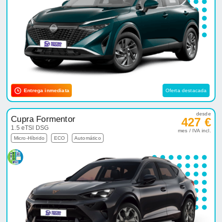
Entrega inmediata
Oferta destacada
desde
Cupra Formentor
427 €
1.5 eTSI DSG
mes / IVA incl.
Micro-Híbrido
ECO
Automático