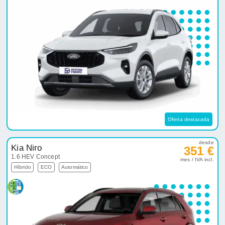
Oferta destacada
desde
Kia Niro
351 €
1.6 HEV Concept
mes / IVA incl.
Híbrido
ECO
Automático