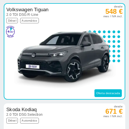
desde
Volkswagen Tiguan
548 €
2.0 TDI DSG R-Line
mes / IVA incl.
Diésel
Automático
Oferta destacada
desde
Skoda Kodiaq
671 €
2.0 TDI DSG Selection
mes / IVA incl.
Diésel
Automático