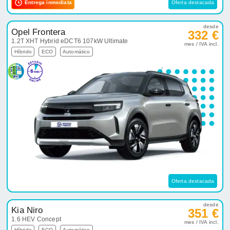
Entrega inmediata
Oferta destacada
desde
Opel Frontera
332 €
1.2T XHT Hybrid eDCT6 107kW Ultimate
mes / IVA incl.
Híbrido
ECO
Automático
Oferta destacada
desde
Kia Niro
351 €
1.6 HEV Concept
mes / IVA incl.
Híbrido
ECO
Automático