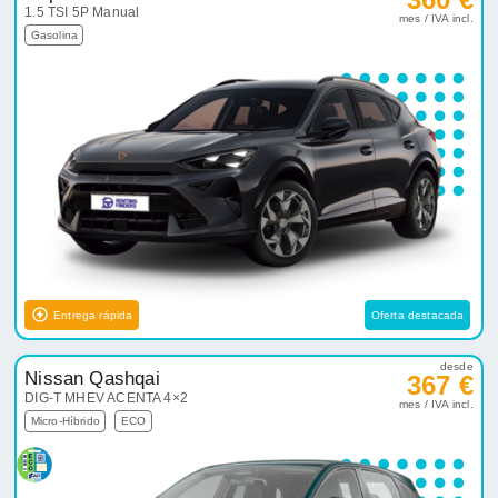
1.5 TSI 5P Manual
mes / IVA incl.
Gasolina
Entrega rápida
Oferta destacada
desde
Nissan Qashqai
367 €
DIG-T MHEV ACENTA 4×2
mes / IVA incl.
Micro-Híbrido
ECO