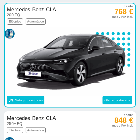
desde
Mercedes Benz CLA
768 €
200 EQ
mes / IVA incl.
Eléctrico
Automático
Solo profesionales
Oferta destacada
desde
Mercedes Benz CLA
848 €
250+ EQ
mes / IVA incl.
Eléctrico
Automático