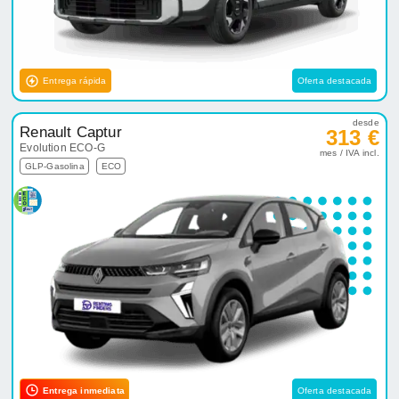
Entrega rápida
Oferta destacada
desde
Renault Captur
313 €
Evolution ECO-G
mes / IVA incl.
GLP-Gasolina
ECO
Entrega inmediata
Oferta destacada