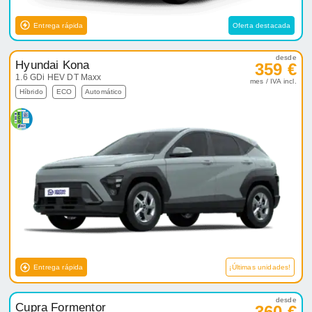
Entrega rápida
Oferta destacada
desde
Hyundai Kona
359 €
1.6 GDi HEV DT Maxx
mes / IVA incl.
Híbrido
ECO
Automático
Entrega rápida
¡Últimas unidades!
desde
Cupra Formentor
360 €