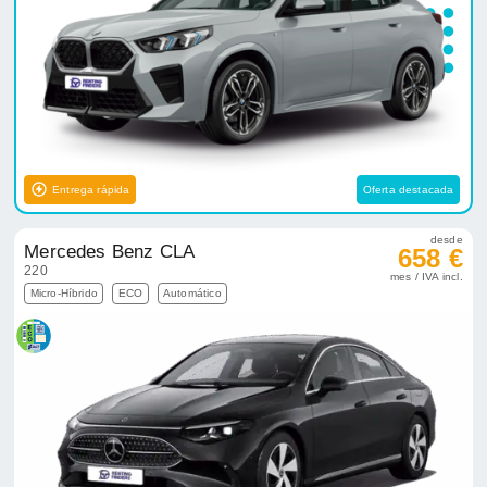
Entrega rápida
Oferta destacada
desde
Mercedes Benz CLA
658 €
220
mes / IVA incl.
Micro-Híbrido
ECO
Automático