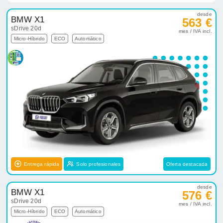
desde
BMW X1
563 €
sDrive 20d
mes / IVA incl.
Micro-Híbrido
ECO
Automático
Entrega rápida
Solo profesionales
Oferta destacada
desde
BMW X1
576 €
sDrive 20d
mes / IVA incl.
Micro-Híbrido
ECO
Automático