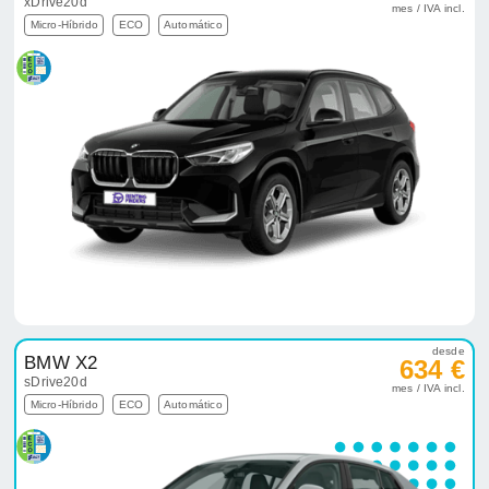
xDrive20d
mes / IVA incl.
Micro-Híbrido
ECO
Automático
desde
BMW X2
634 €
sDrive20d
mes / IVA incl.
Micro-Híbrido
ECO
Automático