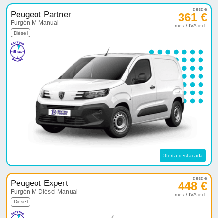
desde
Peugeot Partner
361 €
Furgón M Manual
mes / IVA incl.
Diésel
Oferta destacada
desde
Peugeot Expert
448 €
Furgón M Diésel Manual
mes / IVA incl.
Diésel