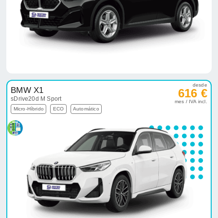
desde
BMW X1
616 €
sDrive20d M Sport
mes / IVA incl.
Micro-Híbrido
ECO
Automático