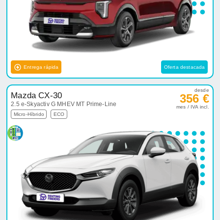
Entrega rápida
Oferta destacada
desde
Mazda CX-30
356 €
2.5 e-Skyactiv G MHEV MT Prime-Line
mes / IVA incl.
Micro-Híbrido
ECO