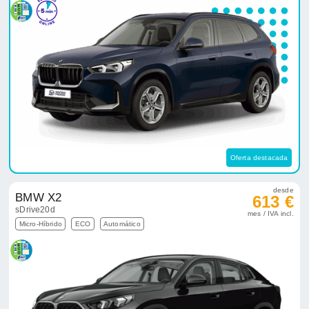
Oferta destacada
desde
BMW X2
613 €
sDrive20d
mes / IVA incl.
Micro-Híbrido
ECO
Automático