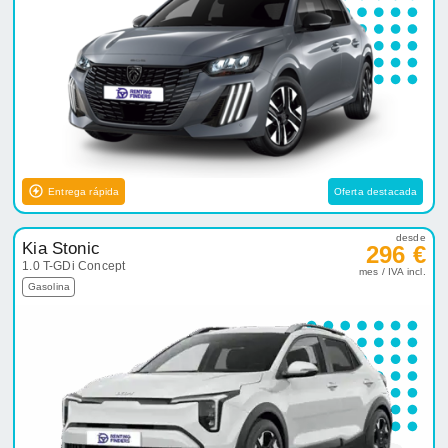
Entrega rápida
Oferta destacada
desde
Kia Stonic
296 €
1.0 T-GDi Concept
mes / IVA incl.
Gasolina