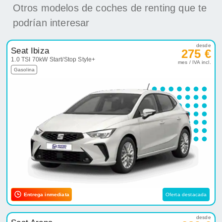
Otros modelos de coches de renting que te
podrían interesar
desde
Seat Ibiza
275 €
1.0 TSI 70kW Start/Stop Style+
mes / IVA incl.
Gasolina
Entrega inmediata
Oferta destacada
desde