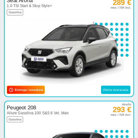
Seat Arona
289 €
1.0 TSI Start & Stop Style+
mes / IVA incl.
Gasolina
Entrega inmediata
Oferta destacada
desde
Peugeot 208
293 €
Allure Gasolina 100 S&S 6 Vel. Man
mes / IVA incl.
Gasolina