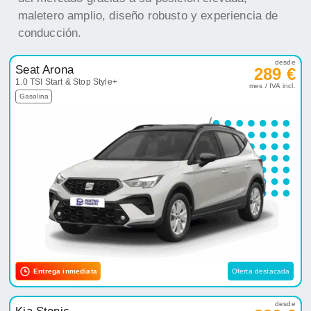
maletero amplio, diseño robusto y experiencia de
conducción.
desde
Seat Arona
289 €
1.0 TSI Start & Stop Style+
mes / IVA incl.
Gasolina
Entrega inmediata
Oferta destacada
desde