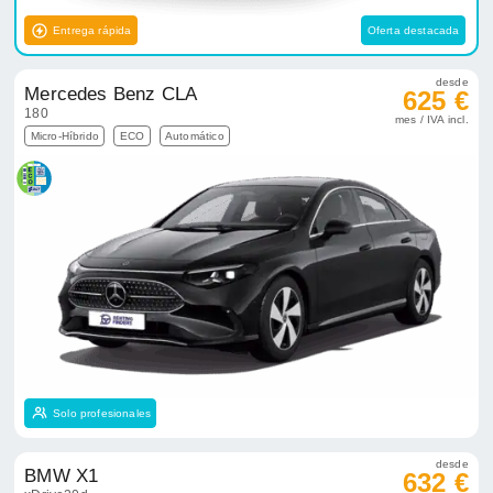
Entrega rápida
Oferta destacada
desde
Mercedes Benz CLA
625 €
180
mes / IVA incl.
Micro-Híbrido
ECO
Automático
Solo profesionales
desde
BMW X1
632 €