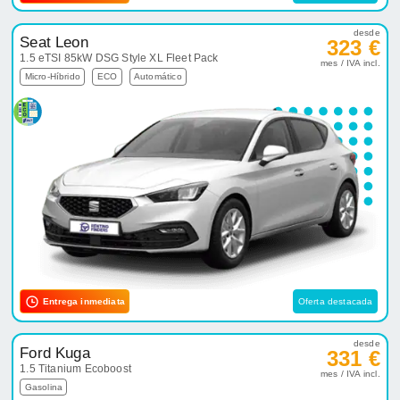
desde
Seat Leon
323 €
1.5 eTSI 85kW DSG Style XL Fleet Pack
mes / IVA incl.
Micro-Híbrido
ECO
Automático
Entrega inmediata
Oferta destacada
desde
Ford Kuga
331 €
1.5 Titanium Ecoboost
mes / IVA incl.
Gasolina