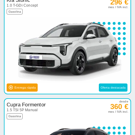
Kia Stonic
296 €
1.0 T-GDi Concept
mes / IVA incl.
Gasolina
Entrega rápida
Oferta destacada
desde
Cupra Formentor
360 €
1.5 TSI 5P Manual
mes / IVA incl.
Gasolina