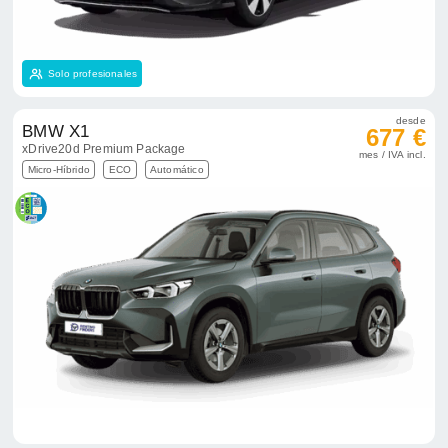
Solo profesionales
desde
BMW X1
677 €
xDrive20d Premium Package
mes / IVA incl.
Micro-Híbrido
ECO
Automático