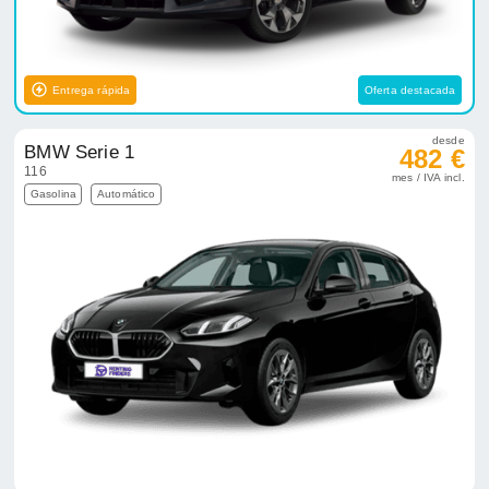
Entrega rápida
Oferta destacada
desde
BMW Serie 1
482 €
116
mes / IVA incl.
Gasolina
Automático