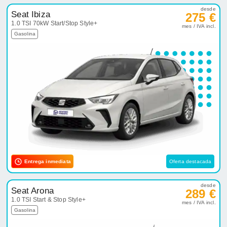
desde
Seat Ibiza
275 €
1.0 TSI 70kW Start/Stop Style+
mes / IVA incl.
Gasolina
Entrega inmediata
Oferta destacada
desde
Seat Arona
289 €
1.0 TSI Start & Stop Style+
mes / IVA incl.
Gasolina