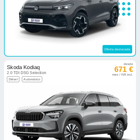
Oferta destacada
desde
Skoda Kodiaq
671 €
2.0 TDI DSG Selection
mes / IVA incl.
Diésel
Automático