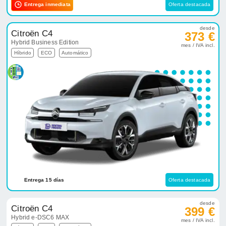
Entrega inmediata
Oferta destacada
desde
Citroën C4
373 €
Hybrid Business Edition
mes / IVA incl.
Híbrido
ECO
Automático
Entrega 15 días
Oferta destacada
desde
Citroën C4
399 €
Hybrid e-DSC6 MAX
mes / IVA incl.