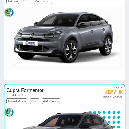
Híbrido
ECO
Automático
desde
Cupra Formentor
427 €
1.5 eTSI DSG
mes / IVA incl.
Micro-Híbrido
ECO
Automático