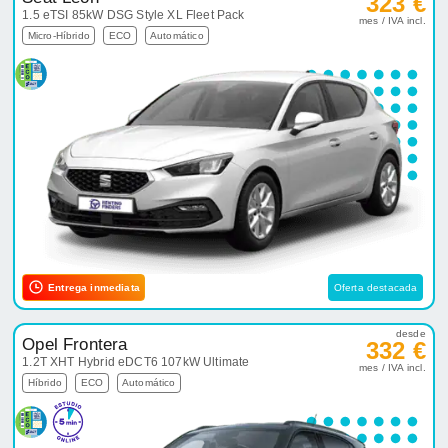
323 €
1.5 eTSI 85kW DSG Style XL Fleet Pack
mes / IVA incl.
Micro-Híbrido
ECO
Automático
Entrega inmediata
Oferta destacada
desde
Opel Frontera
332 €
1.2T XHT Hybrid eDCT6 107kW Ultimate
mes / IVA incl.
Híbrido
ECO
Automático