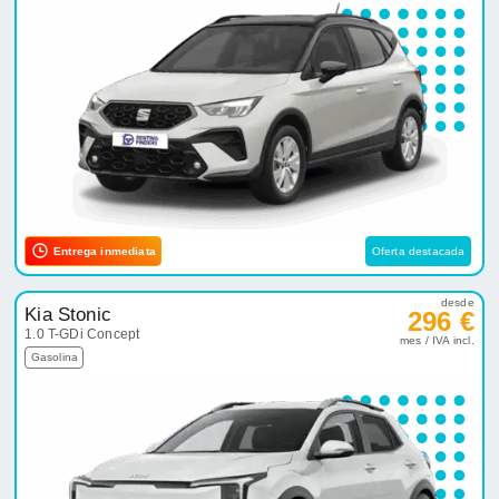
Entrega inmediata
Oferta destacada
desde
Kia Stonic
296 €
1.0 T-GDi Concept
mes / IVA incl.
Gasolina