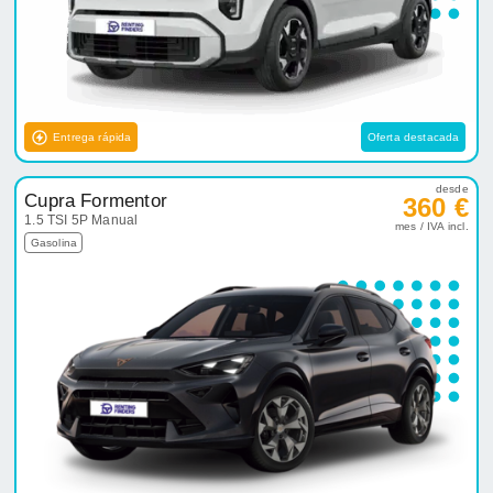
Entrega rápida
Oferta destacada
desde
Cupra Formentor
360 €
1.5 TSI 5P Manual
mes / IVA incl.
Gasolina