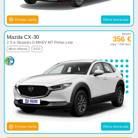
Entrega rápida
Oferta destacada
desde
Mazda CX-30
356 €
2.5 e-Skyactiv G MHEV MT Prime-Line
mes / IVA incl.
Micro-Híbrido
ECO
Entrega rápida
Oferta destacada