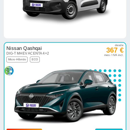
desde
Nissan Qashqai
367 €
DIG-T MHEV ACENTA 4×2
mes / IVA incl.
Micro-Híbrido
ECO