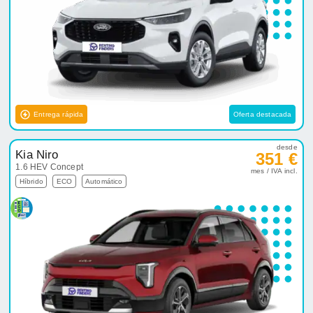
Entrega rápida
Oferta destacada
desde
Kia Niro
351 €
1.6 HEV Concept
mes / IVA incl.
Híbrido
ECO
Automático