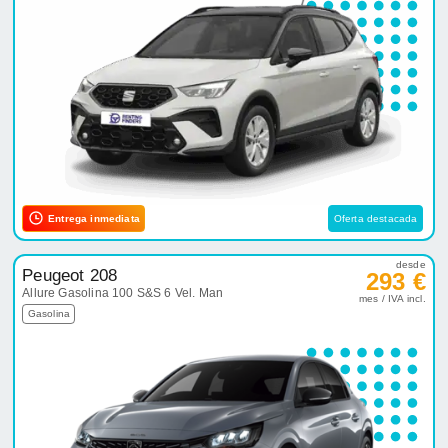
Entrega inmediata
Oferta destacada
desde
Peugeot 208
293 €
Allure Gasolina 100 S&S 6 Vel. Man
mes / IVA incl.
Gasolina