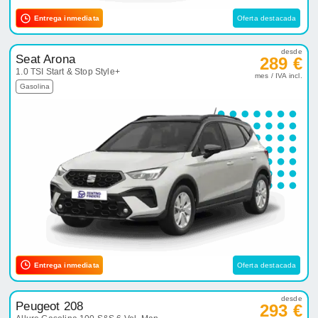
Entrega inmediata
Oferta destacada
desde
Seat Arona
289 €
1.0 TSI Start & Stop Style+
mes / IVA incl.
Gasolina
Entrega inmediata
Oferta destacada
desde
Peugeot 208
293 €