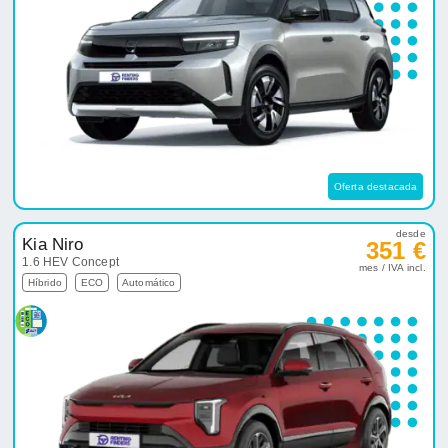
Oferta destacada
desde
Kia Niro
351 €
1.6 HEV Concept
mes / IVA incl.
Híbrido
ECO
Automático