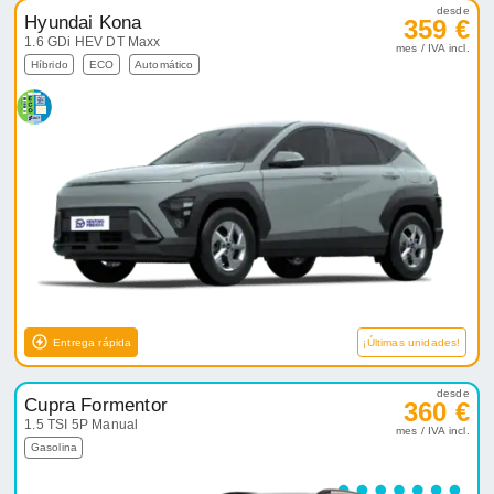
desde
Hyundai Kona
359 €
1.6 GDi HEV DT Maxx
mes / IVA incl.
Híbrido
ECO
Automático
Entrega rápida
¡Últimas unidades!
desde
Cupra Formentor
360 €
1.5 TSI 5P Manual
mes / IVA incl.
Gasolina