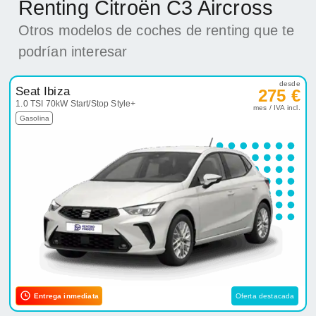
Renting Citroën C3 Aircross
Otros modelos de coches de renting que te
podrían interesar
desde
Seat Ibiza
275 €
1.0 TSI 70kW Start/Stop Style+
mes / IVA incl.
Gasolina
Entrega inmediata
Oferta destacada