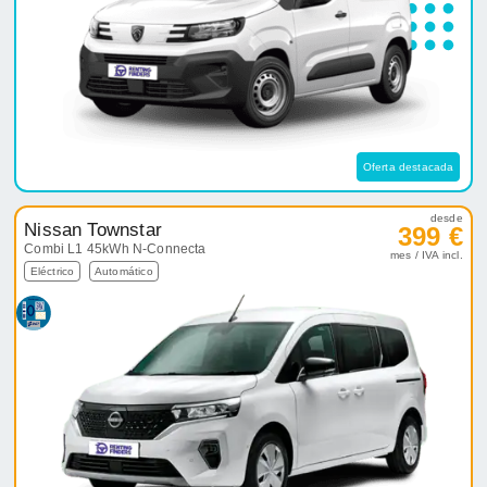
Oferta destacada
desde
Nissan Townstar
399 €
Combi L1 45kWh N-Connecta
mes / IVA incl.
Eléctrico
Automático