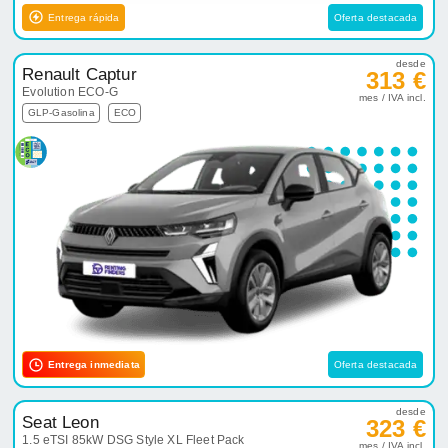
Entrega rápida
Oferta destacada
desde
Renault Captur
313 €
Evolution ECO-G
mes / IVA incl.
GLP-Gasolina
ECO
Entrega inmediata
Oferta destacada
desde
Seat Leon
323 €
1.5 eTSI 85kW DSG Style XL Fleet Pack
mes / IVA incl.