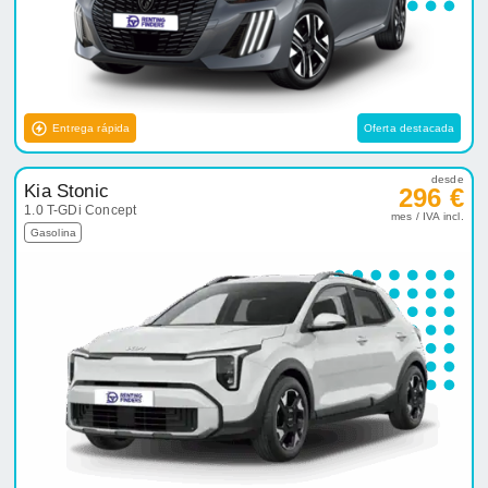
Entrega rápida
Oferta destacada
desde
Kia Stonic
296 €
1.0 T-GDi Concept
mes / IVA incl.
Gasolina