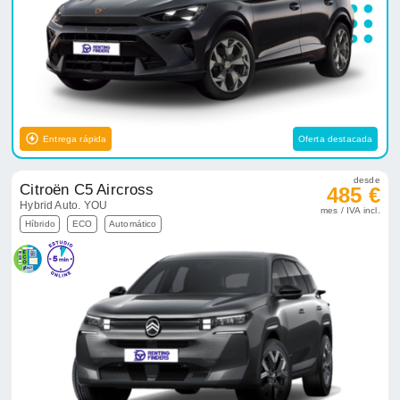
Entrega rápida
Oferta destacada
desde
Citroën C5 Aircross
485 €
Hybrid Auto. YOU
mes / IVA incl.
Híbrido
ECO
Automático