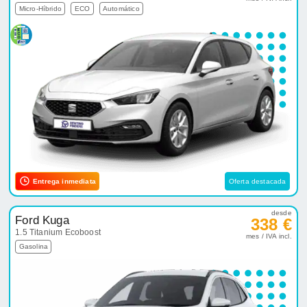
Micro-Híbrido
ECO
Automático
Entrega inmediata
Oferta destacada
desde
Ford Kuga
338 €
1.5 Titanium Ecoboost
mes / IVA incl.
Gasolina