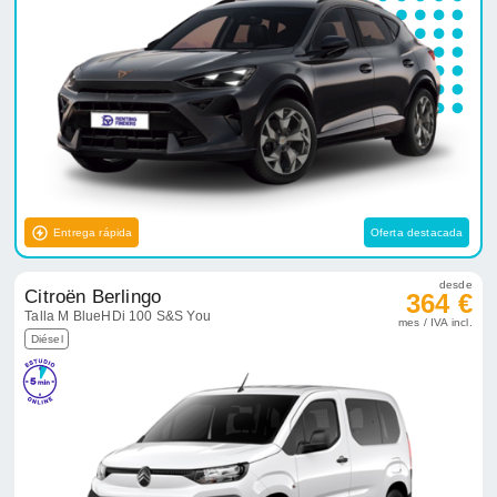
Entrega rápida
Oferta destacada
desde
Citroën Berlingo
364 €
Talla M BlueHDi 100 S&S You
mes / IVA incl.
Diésel