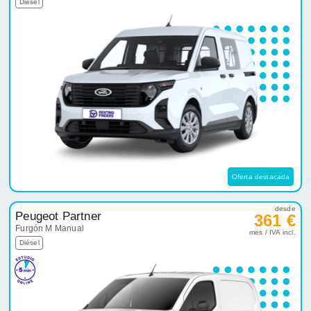
Diésel
Oferta destacada
desde
Peugeot Partner
361 €
Furgón M Manual
mes / IVA incl.
Diésel