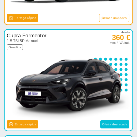
Entrega rápida
¡Últimas unidades!
desde
Cupra Formentor
360 €
1.5 TSI 5P Manual
mes / IVA incl.
Gasolina
Entrega rápida
Oferta destacada