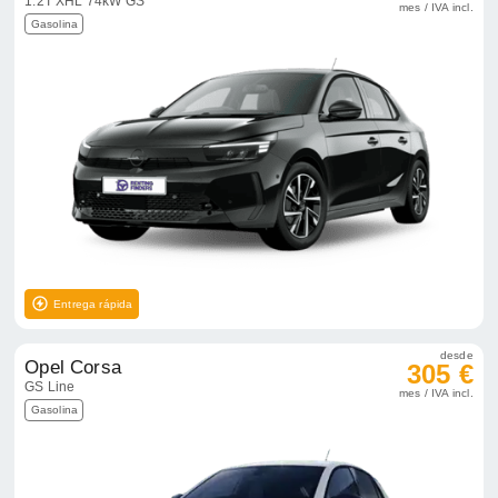
1.2T XHL 74kW GS
mes / IVA incl.
Gasolina
Entrega rápida
desde
Opel Corsa
305 €
GS Line
mes / IVA incl.
Gasolina