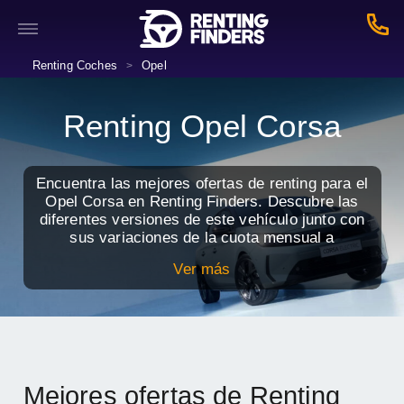
Renting Coches
Opel
>
Renting Opel Corsa
Encuentra las mejores ofertas de renting para el
Opel Corsa en Renting Finders. Descubre las
diferentes versiones de este vehículo junto con
sus variaciones de la cuota mensual a
continuación y estrena coche nuevo con todos
Ver más
los servicios incluidos.
Mejores ofertas de Renting