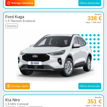
Entrega inmediata
Oferta destacada
desde
Ford Kuga
338 €
1.5 Titanium Ecoboost
mes / IVA incl.
Gasolina
Entrega rápida
Oferta destacada
desde
Kia Niro
351 €
1.6 HEV Concept
mes / IVA incl.