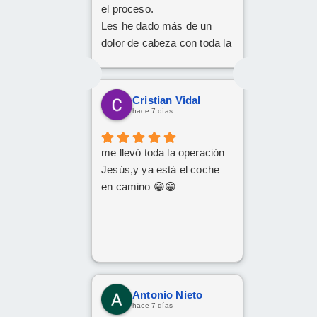
el proceso.
Les he dado más de un
dolor de cabeza con toda la
documentación y los
trámites, pero siempre han
tenido una paciencia
Cristian Vidal
increíble y un trato cercano
hace 7 días
y amable. Gracias a su
implicación y
me llevó toda la operación
profesionalidad, al final han
Jesús,y ya está el coche
conseguido sacar adelante
en camino 😁😁
la operación de renting.
Da gusto encontrarse con
personas así. ¡Mil gracias
por todo!
Antonio Nieto
hace 7 días