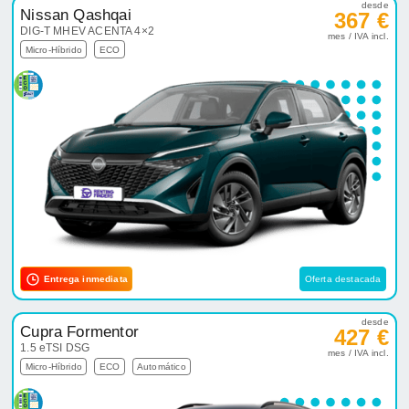
desde
Nissan Qashqai
367 €
DIG-T MHEV ACENTA 4×2
mes / IVA incl.
Micro-Híbrido
ECO
Entrega inmediata
Oferta destacada
desde
Cupra Formentor
427 €
1.5 eTSI DSG
mes / IVA incl.
Micro-Híbrido
ECO
Automático