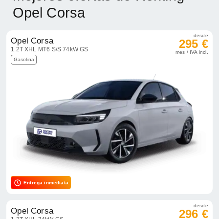
Opel Corsa
desde
Opel Corsa
295 €
1.2T XHL MT6 S/S 74kW GS
mes / IVA incl.
Gasolina
Entrega inmediata
desde
Opel Corsa
296 €