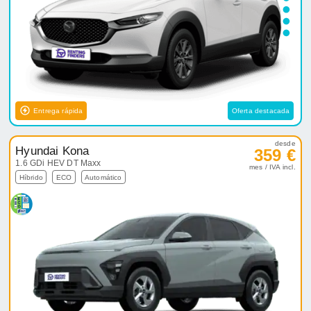
Entrega rápida
Oferta destacada
desde
Hyundai Kona
359 €
1.6 GDi HEV DT Maxx
mes / IVA incl.
Híbrido
ECO
Automático