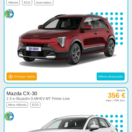
Híbrido
ECO
Automático
Entrega rápida
Oferta destacada
desde
Mazda CX-30
356 €
2.5 e-Skyactiv G MHEV MT Prime-Line
mes / IVA incl.
Micro-Híbrido
ECO