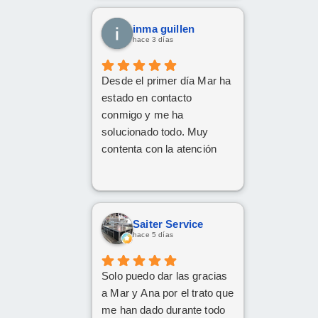
decido dar el paso, volveré
a ponerme en sus manos
inma guillen
sin dudarlo. Da gusto
hace 3 días
encontrar profesionales tan
atentas, profesionales y
Desde el primer día Mar ha
cercanas. ¡Muchísimas
estado en contacto
gracias por todo!
conmigo y me ha
solucionado todo. Muy
contenta con la atención
Saiter Service
hace 5 días
Solo puedo dar las gracias
a Mar y Ana por el trato que
me han dado durante todo