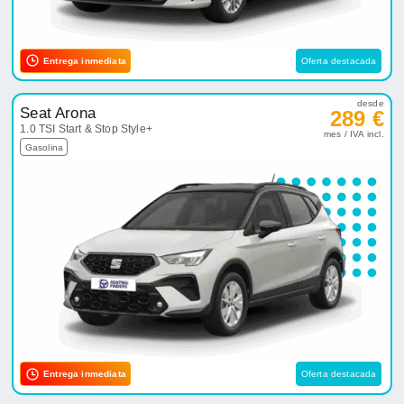
Entrega inmediata
Oferta destacada
desde
Seat Arona
289 €
1.0 TSI Start & Stop Style+
mes / IVA incl.
Gasolina
Entrega inmediata
Oferta destacada