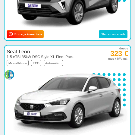
Entrega inmediata
Oferta destacada
desde
Seat Leon
323 €
1.5 eTSI 85kW DSG Style XL Fleet Pack
mes / IVA incl.
Micro-Híbrido
ECO
Automático