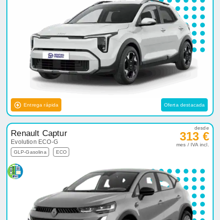
Entrega rápida
Oferta destacada
desde
Renault Captur
313 €
Evolution ECO-G
mes / IVA incl.
GLP-Gasolina
ECO