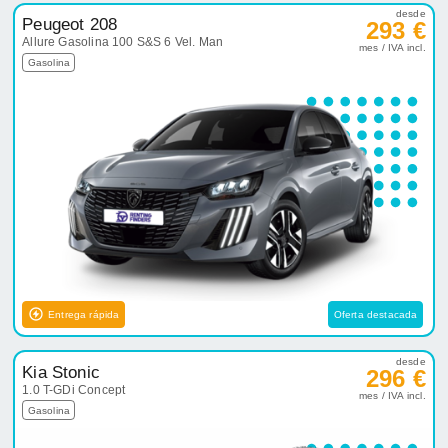
desde
Peugeot 208
293 €
Allure Gasolina 100 S&S 6 Vel. Man
mes / IVA incl.
Gasolina
Entrega rápida
Oferta destacada
desde
Kia Stonic
296 €
1.0 T-GDi Concept
mes / IVA incl.
Gasolina