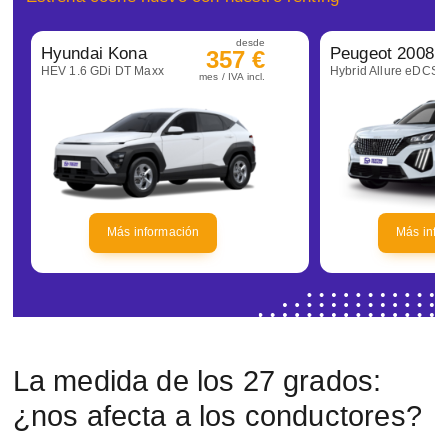
desde
Hyundai Kona
Peugeot 2008
357 €
HEV 1.6 GDi DT Maxx
Hybrid Allure eDCS6
mes / IVA incl.
Más información
Más info
La medida de los 27 grados:
¿nos afecta a los conductores?