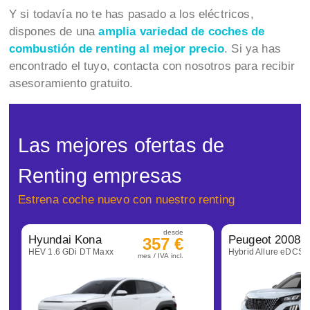
Y si todavía no te has pasado a los eléctricos,
dispones de una
amplia variedad de coches de
combustión de renting al mejor precio
. Si ya has
encontrado el tuyo, contacta con nosotros para recibir
asesoramiento gratuito.
Las mejores ofertas de
Renting empresas
Estrena coche nuevo con nuestro renting
desde
Hyundai Kona
Peugeot 2008
357 €
HEV 1.6 GDi DT Maxx
Hybrid Allure eDCS6
mes / IVA incl.