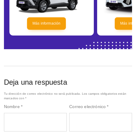
Más información
Más info
Deja una respuesta
Tu dirección de correo electrónico no será publicada.
Los campos obligatorios están
marcados con
*
Nombre
*
Correo electrónico
*