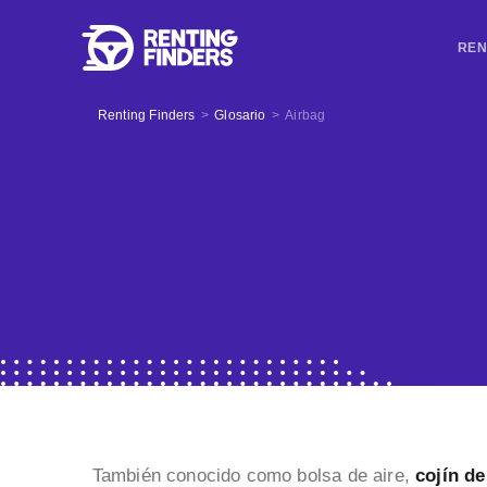
REN
Renting Finders
>
Glosario
>
Airbag
También conocido como bolsa de aire,
cojín de