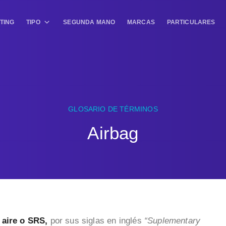
TING
TIPO
SEGUNDA MANO
MARCAS
PARTICULARES
GLOSARIO DE TÉRMINOS
Airbag
 aire o SRS,
por sus siglas en inglés
“Suplementary