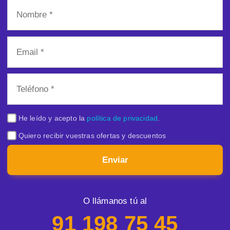
He leído y acepto la
política de privacidad
.
Quiero recibir vuestras ofertas y descuentos
Enviar
O llámanos tú al
91 198 75 45