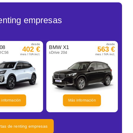
enting empresas
desde
desde
08
BMW X1
402 €
563 €
eDCS6
sDrive 20d
mes / IVA incl.
mes / IVA incl.
 información
Más información
ertas de renting empresas