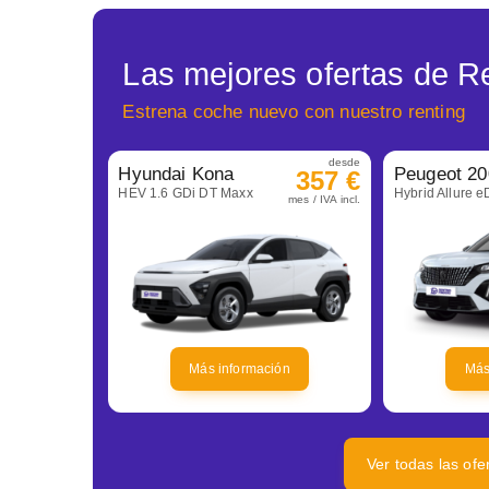
Las mejores ofertas de R
Estrena coche nuevo con nuestro renting
desde
Hyundai Kona
Peugeot 20
357 €
HEV 1.6 GDi DT Maxx
Hybrid Allure 
mes / IVA incl.
Más información
Más
Ver todas las of