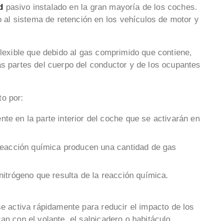
d
pasivo instalado en la gran mayoría de los coches.
l sistema de retención en los vehículos de motor y
flexible que debido al gas comprimido que contiene,
ás partes del cuerpo del conductor y de los ocupantes
to por:
te en la parte interior del coche que se activarán en
reacción química producen una cantidad de gas
itrógeno que resulta de la reacción química.
se activa rápidamente para reducir el impacto de los
an con el volante, el salpicadero o habitáculo,