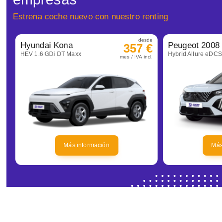
Estrena coche nuevo con nuestro renting
desde
Hyundai Kona
Peugeot 2008
357 €
HEV 1.6 GDi DT Maxx
Hybrid Allure eDC
mes / IVA incl.
Más información
Más