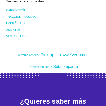
Términos relacionados
CARROCERÍA
TRACCIÓN TRASERA
HABITÁCULO
ASIENTOS
VENTANILLAS
Pick up
Ver todos
Término anterior
Glosario
Subcompacto
Término siguiente
¿Quieres saber más