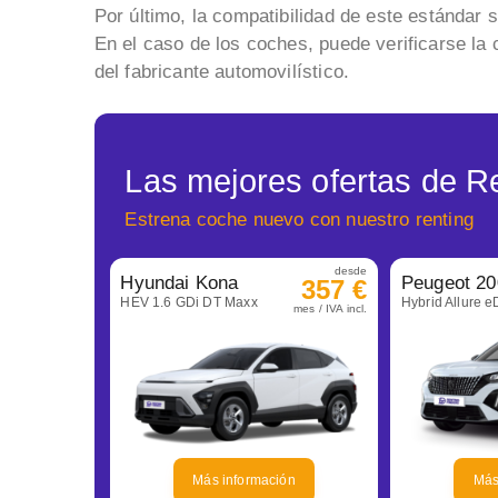
Por último, la compatibilidad de este estándar 
En el caso de los coches, puede verificarse la 
del fabricante automovilístico.
Las mejores ofertas de R
Estrena coche nuevo con nuestro renting
desde
Hyundai Kona
Peugeot 20
357 €
HEV 1.6 GDi DT Maxx
Hybrid Allure 
mes / IVA incl.
Más información
Más