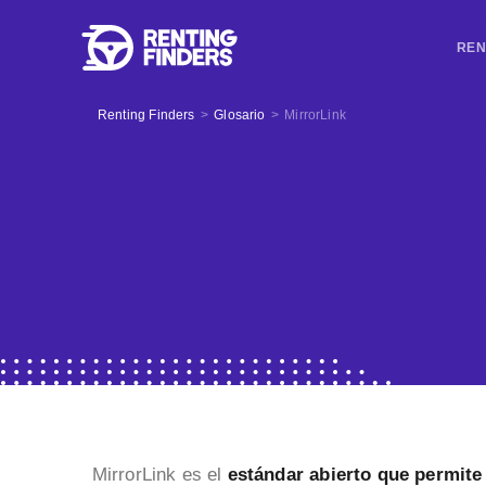
REN
Renting Finders
>
Glosario
>
MirrorLink
MirrorLink es el
estándar abierto que permite