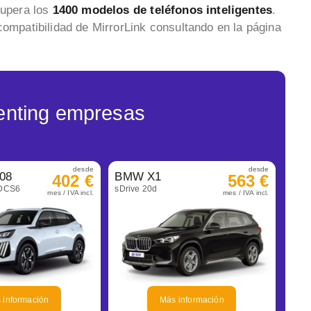
supera los
1400 modelos de teléfonos inteligentes
.
compatibilidad de MirrorLink consultando en la página
enting empresas
desde
desde
08
BMW X1
402 €
563 €
eDCS6
sDrive 20d
mes / IVA incl.
mes / IVA incl.
 información
Más información