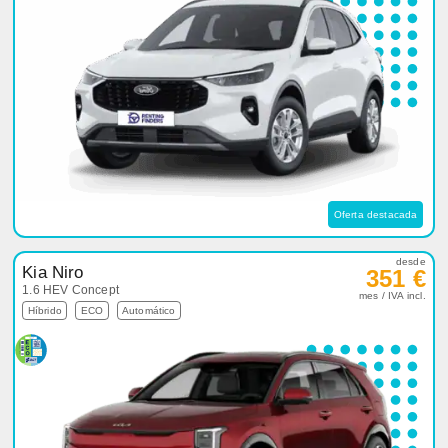
Oferta destacada
desde
Kia Niro
351 €
1.6 HEV Concept
mes / IVA incl.
Híbrido
ECO
Automático