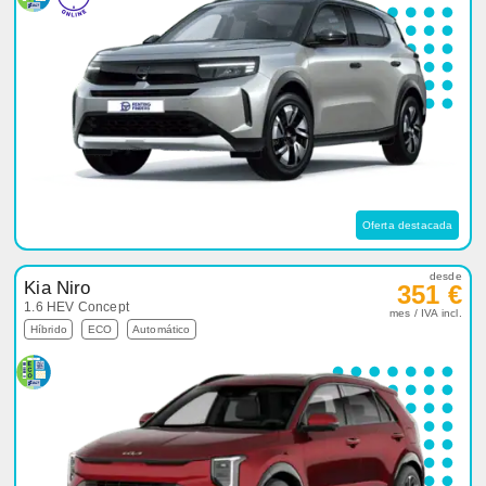
Oferta destacada
desde
Kia Niro
351 €
1.6 HEV Concept
mes / IVA incl.
Híbrido
ECO
Automático