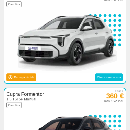
Gasolina
Entrega rápida
Oferta destacada
desde
Cupra Formentor
360 €
1.5 TSI 5P Manual
mes / IVA incl.
Gasolina