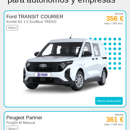
desde
Ford TRANSIT COURIER
356 €
Kombi N1 1.5 EcoBlue TREND
mes / IVA incl.
Diésel
Oferta destacada
desde
Peugeot Partner
361 €
Furgón M Manual
mes / IVA incl.
Diésel