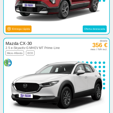
Entrega rápida
Oferta destacada
desde
Mazda CX-30
356 €
2.5 e-Skyactiv G MHEV MT Prime-Line
mes / IVA incl.
Micro-Híbrido
ECO