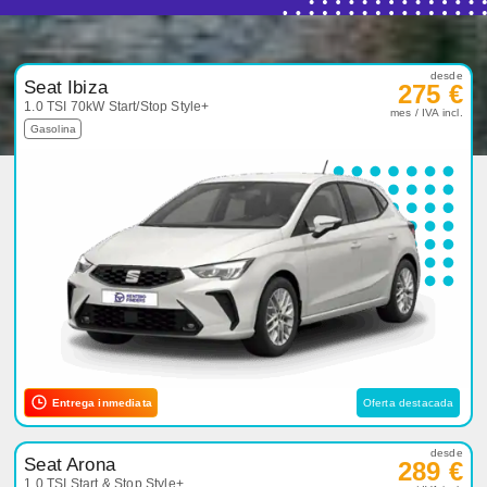
desde
Seat Ibiza
275 €
1.0 TSI 70kW Start/Stop Style+
mes / IVA incl.
Gasolina
Entrega inmediata
Oferta destacada
desde
Seat Arona
289 €
1.0 TSI Start & Stop Style+