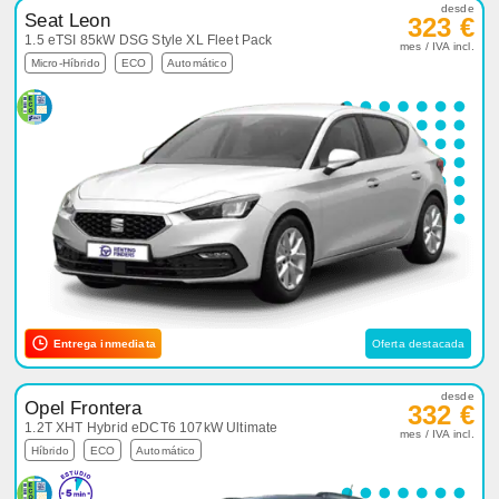
desde
Seat Leon
323 €
1.5 eTSI 85kW DSG Style XL Fleet Pack
mes / IVA incl.
Micro-Híbrido
ECO
Automático
Entrega inmediata
Oferta destacada
desde
Opel Frontera
332 €
1.2T XHT Hybrid eDCT6 107kW Ultimate
mes / IVA incl.
Híbrido
ECO
Automático