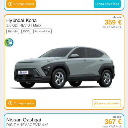
Entrega rápida
Oferta destacada
desde
Hyundai Kona
359 €
1.6 GDi HEV DT Maxx
mes / IVA incl.
Híbrido
ECO
Automático
Entrega rápida
¡Últimas unidades!
desde
Nissan Qashqai
367 €
DIG-T MHEV ACENTA 4×2
mes / IVA incl.