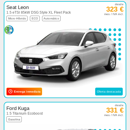
desde
Seat Leon
323 €
1.5 eTSI 85kW DSG Style XL Fleet Pack
mes / IVA incl.
Micro-Híbrido
ECO
Automático
Entrega inmediata
Oferta destacada
desde
Ford Kuga
331 €
1.5 Titanium Ecoboost
mes / IVA incl.
Gasolina