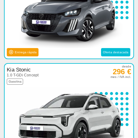
Entrega rápida
Oferta destacada
desde
Kia Stonic
296 €
1.0 T-GDi Concept
mes / IVA incl.
Gasolina