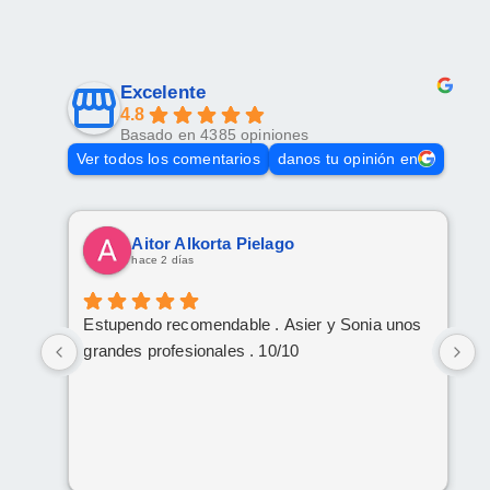
Excelente
4.8
Basado en 4385 opiniones
Ver todos los comentarios
danos tu opinión en
Aitor Alkorta Pielago
hace 2 días
Estupendo recomendable . Asier y Sonia unos
E
grandes profesionales . 10/10