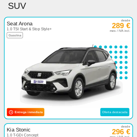
SUV
desde
Seat Arona
289 €
1.0 TSI Start & Stop Style+
mes / IVA incl.
Gasolina
Entrega inmediata
Oferta destacada
desde
Kia Stonic
296 €
1.0 T-GDi Concept
mes / IVA incl.