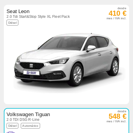
desde
Seat Leon
410 €
2.0 Tdi Start&Stop Style XL Fleet Pack
mes / IVA incl.
Diésel
desde
Volkswagen Tiguan
548 €
2.0 TDI DSG R-Line
mes / IVA incl.
Diésel
Automático