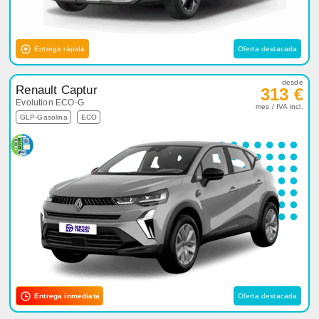
Entrega rápida
Oferta destacada
desde
Renault Captur
313 €
Evolution ECO-G
mes / IVA incl.
GLP-Gasolina
ECO
Entrega inmediata
Oferta destacada