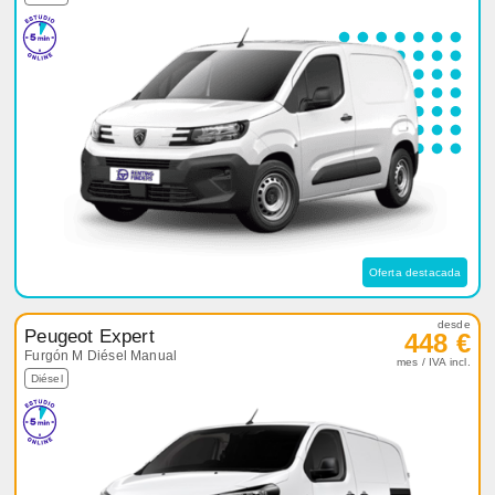
Oferta destacada
desde
Peugeot Expert
448 €
Furgón M Diésel Manual
mes / IVA incl.
Diésel