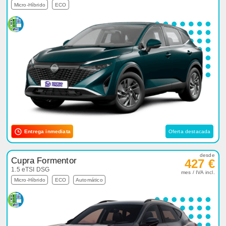
Micro-Híbrido
ECO
Entrega inmediata
Oferta destacada
desde
Cupra Formentor
427 €
1.5 eTSI DSG
mes / IVA incl.
Micro-Híbrido
ECO
Automático