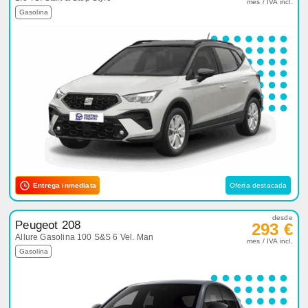
mes / IVA incl.
Gasolina
Entrega inmediata
Oferta destacada
desde
Peugeot 208
293 €
Allure Gasolina 100 S&S 6 Vel. Man
mes / IVA incl.
Gasolina