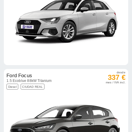
desde
Ford Focus
337 €
1.5 Ecoblue 88kW Titanium
mes / IVA incl.
Diesel
CIUDAD REAL