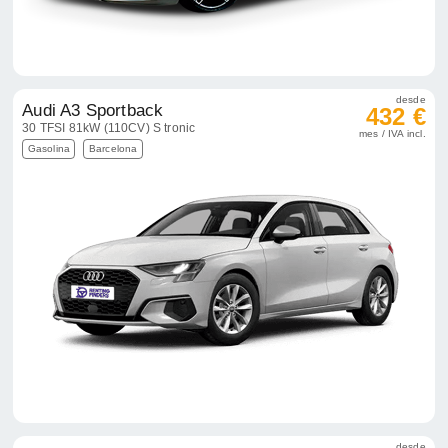
desde
Audi A3 Sportback
432 €
30 TFSI 81kW (110CV) S tronic
mes / IVA incl.
Gasolina
Barcelona
desde