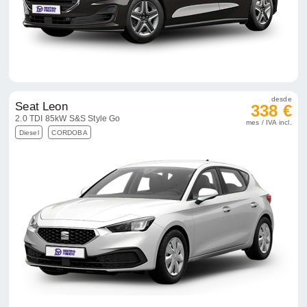
desde
Seat Leon
338 €
2.0 TDI 85kW S&S Style Go
mes / IVA incl.
Diesel
CORDOBA