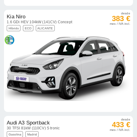
desde
Kia Niro
383 €
1.6 GDi HEV 104kW (141CV) Concept
mes / IVA incl.
Híbrido
ECO
ALICANTE
desde
Audi A3 Sportback
433 €
30 TFSI 81kW (110CV) S tronic
mes / IVA incl.
Gasolina
Madrid