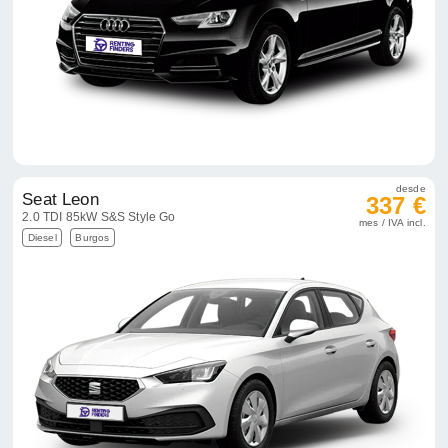
desde
Seat Leon
337 €
2.0 TDI 85kW S&S Style Go
mes / IVA incl.
Diesel
Burgos