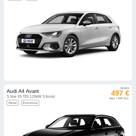
desde
Audi A4 Avant
497 €
S line 35 TDI 120kW S tronic
mes / IVA incl.
Diesel
Barcelona