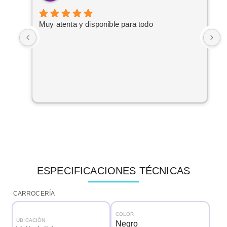
Muy atenta y disponible para todo
R
G
r
p
C
ESPECIFICACIONES TÉCNICAS
CARROCERÍA
COLOR
UBICACIÓN
Negro