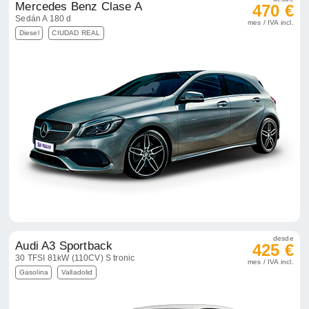
Mercedes Benz Clase A
470 €
Sedán A 180 d
mes / IVA incl.
Diesel
CIUDAD REAL
desde
Audi A3 Sportback
425 €
30 TFSI 81kW (110CV) S tronic
mes / IVA incl.
Gasolina
Valladolid