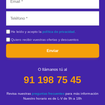
He leído y acepto la
política de privacidad
.
Quiero recibir vuestras ofertas y descuentos
Enviar
O llámanos tú al
91 198 75 45
Revisa nuestras
preguntas frecuentes
para más información
Nuestro horario es de L-V de 9h a 18h