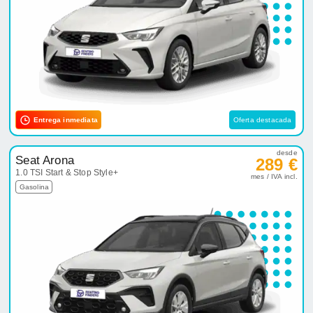
Entrega inmediata
Oferta destacada
desde
Seat Arona
289 €
1.0 TSI Start & Stop Style+
mes / IVA incl.
Gasolina