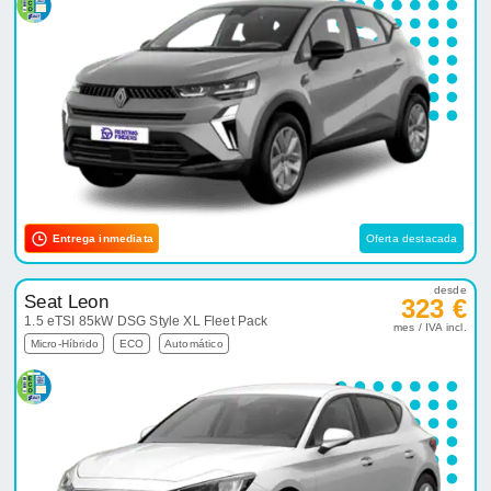
Entrega inmediata
Oferta destacada
desde
Seat Leon
323 €
1.5 eTSI 85kW DSG Style XL Fleet Pack
mes / IVA incl.
Micro-Híbrido
ECO
Automático