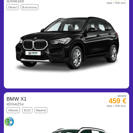
sDrive18d
mes / IVA incl.
Diesel
Barcelona
desde
BMW X1
459 €
xDrive25e
mes / IVA incl.
Híbrido
ECO
Madrid