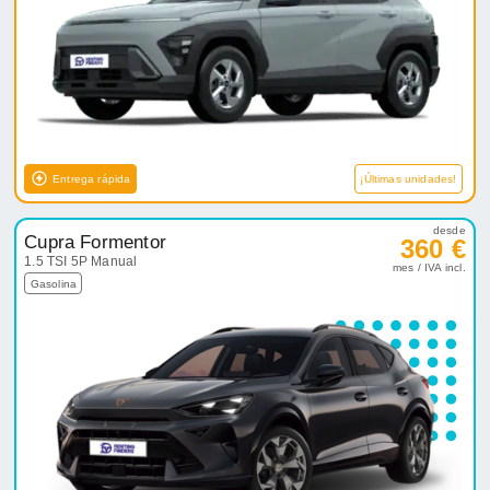
Entrega rápida
¡Últimas unidades!
desde
Cupra Formentor
360 €
1.5 TSI 5P Manual
mes / IVA incl.
Gasolina