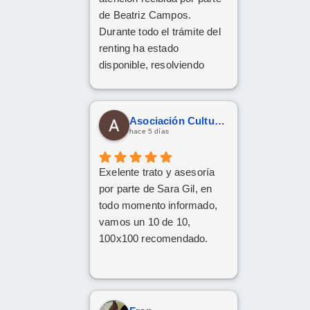
personas asi.
de Beatriz Campos.
Durante todo el trámite del
renting ha estado
disponible, resolviendo
cualquier duda con
amabilidad y mucha
claridad. La gestión ha sido
Asociación Cultural Yesha
rápida y profesional. ¡Cinco
hace 5 días
estrellas bien merecidas!
Exelente trato y asesoría
por parte de Sara Gil, en
todo momento informado,
vamos un 10 de 10,
100x100 recomendado.