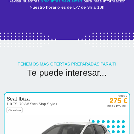
Revisa nuestras
preguntas frecuentes
para más información
Nuestro horario es de L-V de 9h a 18h
TENEMOS MÁS OFERTAS PREPARADAS PARA TI
Te puede interesar...
desde
Seat Ibiza
275 €
1.0 TSI 70kW Start/Stop Style+
mes / IVA incl.
Gasolina