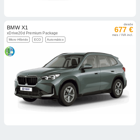
desde
BMW X1
677 €
xDrive20d Premium Package
mes / IVA incl.
Micro-Híbrido
ECO
Automático