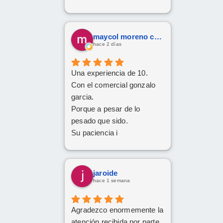
maycol moreno cuervo
hace 2 días
Una experiencia de 10.
Con el comercial gonzalo
garcia.
Porque a pesar de lo
pesado que sido.
Su paciencia i
perseverancia.
Han cumplido el sueño de
mi familia
jaroide
De tener el coche deseado.
hace 1 semana
Un trato siempre amable i
cordial
Agradezco enormemente la
Da gusto comunicarse con
atención recibida por parte