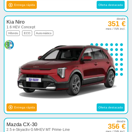
Entrega rápida
Oferta destacada
desde
Kia Niro
351 €
1.6 HEV Concept
mes / IVA incl.
Híbrido
ECO
Automático
Entrega rápida
Oferta destacada
desde
Mazda CX-30
356 €
2.5 e-Skyactiv G MHEV MT Prime-Line
mes / IVA incl.