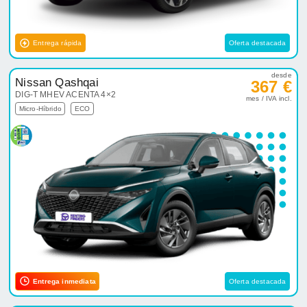
Entrega rápida
Oferta destacada
desde
Nissan Qashqai
367 €
DIG-T MHEV ACENTA 4×2
mes / IVA incl.
Micro-Híbrido
ECO
Entrega inmediata
Oferta destacada