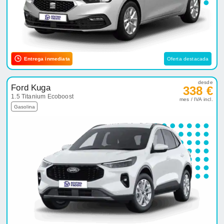
Entrega inmediata
Oferta destacada
desde
Ford Kuga
338 €
1.5 Titanium Ecoboost
mes / IVA incl.
Gasolina