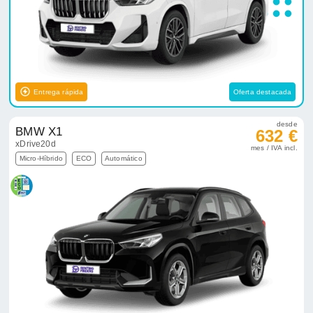
Entrega rápida
Oferta destacada
desde
BMW X1
632 €
xDrive20d
mes / IVA incl.
Micro-Híbrido
ECO
Automático