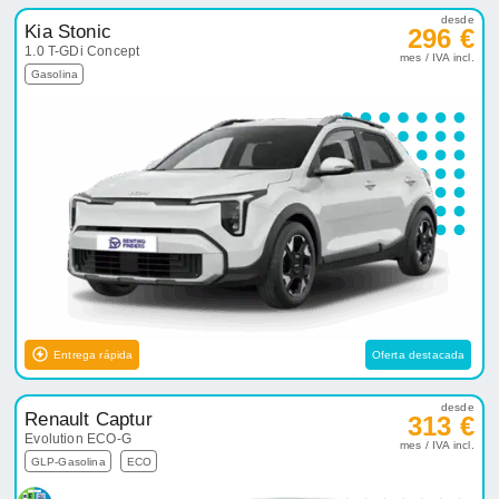
desde
Kia Stonic
296 €
1.0 T-GDi Concept
mes / IVA incl.
Gasolina
Entrega rápida
Oferta destacada
desde
Renault Captur
313 €
Evolution ECO-G
mes / IVA incl.
GLP-Gasolina
ECO