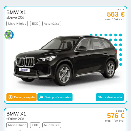
desde
BMW X1
563 €
sDrive 20d
mes / IVA incl.
Micro-Híbrido
ECO
Automático
Entrega rápida
Solo profesionales
Oferta destacada
desde
BMW X1
576 €
sDrive 20d
mes / IVA incl.
Micro-Híbrido
ECO
Automático