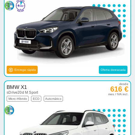
Entrega rápida
Oferta destacada
desde
BMW X1
616 €
sDrive20d M Sport
mes / IVA incl.
Micro-Híbrido
ECO
Automático