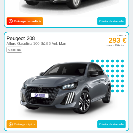
Entrega inmediata
Oferta destacada
desde
Peugeot 208
293 €
Allure Gasolina 100 S&S 6 Vel. Man
mes / IVA incl.
Gasolina
Entrega rápida
Oferta destacada