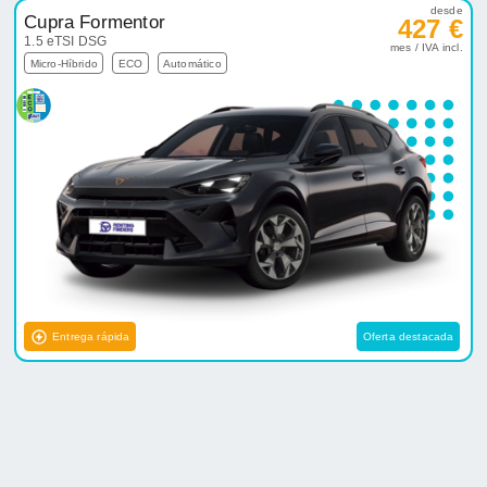
desde
Cupra Formentor
427 €
1.5 eTSI DSG
mes / IVA incl.
Micro-Híbrido
ECO
Automático
Entrega rápida
Oferta destacada