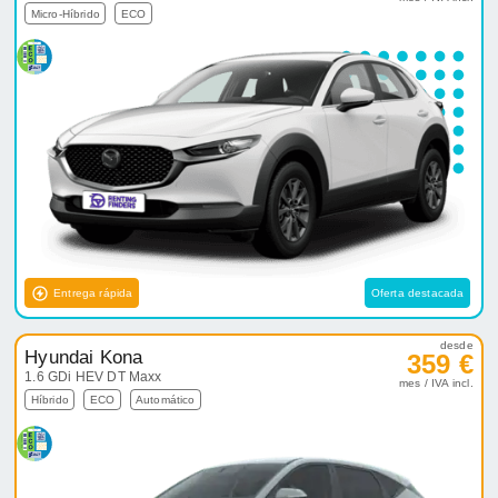
Micro-Híbrido
ECO
Entrega rápida
Oferta destacada
desde
Hyundai Kona
359 €
1.6 GDi HEV DT Maxx
mes / IVA incl.
Híbrido
ECO
Automático