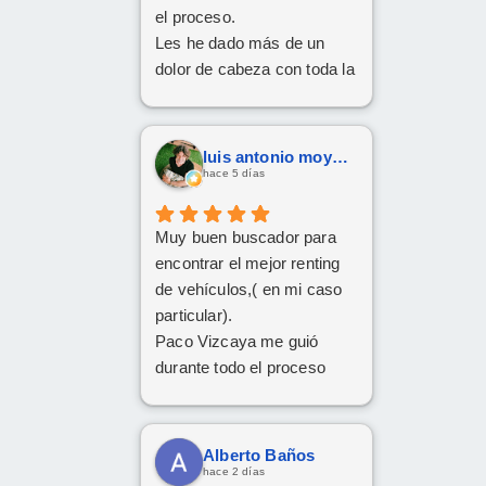
el proceso.
Les he dado más de un
dolor de cabeza con toda la
documentación y los
trámites, pero siempre han
tenido una paciencia
luis antonio moya fernandez
increíble y un trato cercano
hace 5 días
y amable. Gracias a su
implicación y
Muy buen buscador para
profesionalidad, al final han
encontrar el mejor renting
conseguido sacar adelante
de vehículos,( en mi caso
la operación de renting.
particular).
Da gusto encontrarse con
Paco Vizcaya me guió
personas así. ¡Mil gracias
durante todo el proceso
por todo!
para conseguir mi Cupra
Formentor al mejor precio.
Ahora a esperar la entrega
Alberto Baños
que esperamos sea lo más
hace 2 días