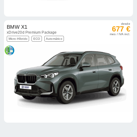
desde
BMW X1
677 €
xDrive20d Premium Package
mes / IVA incl.
Micro-Híbrido
ECO
Automático