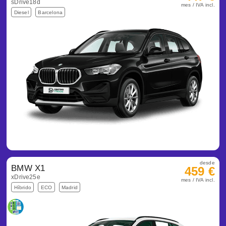
sDrive18d
mes / IVA incl.
Diesel
Barcelona
desde
BMW X1
459 €
xDrive25e
mes / IVA incl.
Híbrido
ECO
Madrid