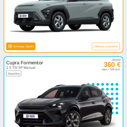
Entrega rápida
¡Últimas unidades!
desde
Cupra Formentor
360 €
1.5 TSI 5P Manual
mes / IVA incl.
Gasolina