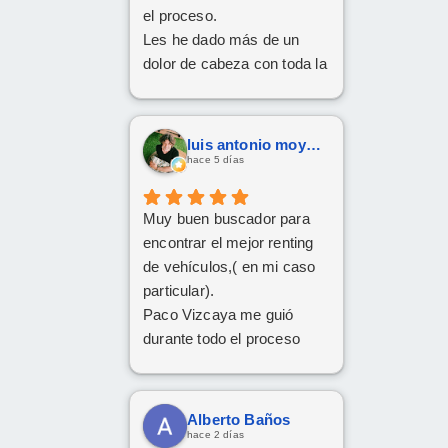
el proceso.
Les he dado más de un
dolor de cabeza con toda la
documentación y los
trámites, pero siempre han
tenido una paciencia
luis antonio moya fernandez
increíble y un trato cercano
hace 5 días
y amable. Gracias a su
implicación y
Muy buen buscador para
profesionalidad, al final han
encontrar el mejor renting
conseguido sacar adelante
de vehículos,( en mi caso
la operación de renting.
particular).
Da gusto encontrarse con
Paco Vizcaya me guió
personas así. ¡Mil gracias
durante todo el proceso
por todo!
para conseguir mi Cupra
Formentor al mejor precio.
Ahora a esperar la entrega
Alberto Baños
que esperamos sea lo más
hace 2 días