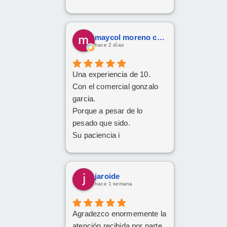
maycol moreno cuervo
hace 2 días
Una experiencia de 10.
Con el comercial gonzalo
garcia.
Porque a pesar de lo
pesado que sido.
Su paciencia i
perseverancia.
Han cumplido el sueño de
mi familia
jaroide
De tener el coche deseado.
hace 1 semana
Un trato siempre amable i
cordial
Agradezco enormemente la
Da gusto comunicarse con
atención recibida por parte