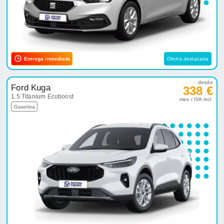
Entrega inmediata
Oferta destacada
desde
Ford Kuga
338 €
1.5 Titanium Ecoboost
mes / IVA incl.
Gasolina