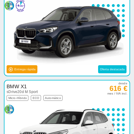
Entrega rápida
Oferta destacada
desde
BMW X1
616 €
sDrive20d M Sport
mes / IVA incl.
Micro-Híbrido
ECO
Automático