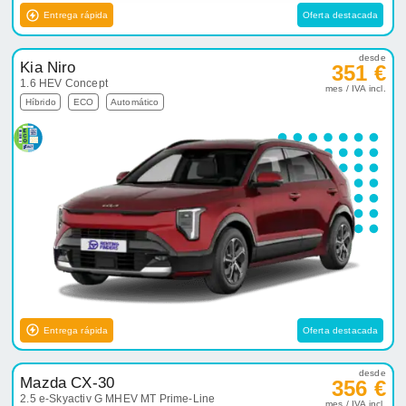
Entrega rápida
Oferta destacada
desde
Kia Niro
351 €
1.6 HEV Concept
mes / IVA incl.
Híbrido
ECO
Automático
Entrega rápida
Oferta destacada
desde
Mazda CX-30
356 €
2.5 e-Skyactiv G MHEV MT Prime-Line
mes / IVA incl.