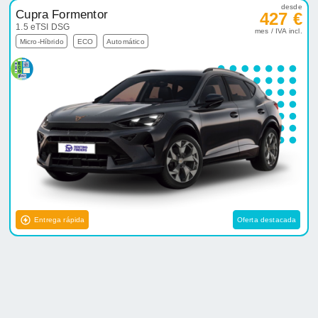
desde
Cupra Formentor
427 €
1.5 eTSI DSG
mes / IVA incl.
Micro-Híbrido
ECO
Automático
Entrega rápida
Oferta destacada