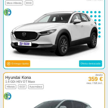
Micro-Híbrido
ECO
Entrega rápida
Oferta destacada
desde
Hyundai Kona
359 €
1.6 GDi HEV DT Maxx
mes / IVA incl.
Híbrido
ECO
Automático