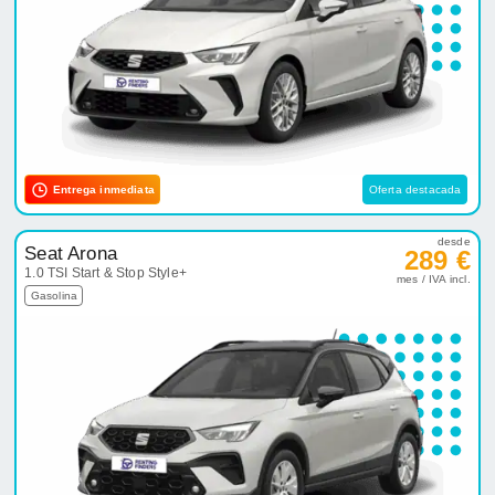
Entrega inmediata
Oferta destacada
desde
Seat Arona
289 €
1.0 TSI Start & Stop Style+
mes / IVA incl.
Gasolina