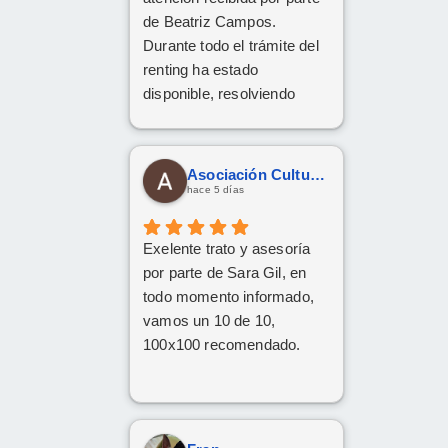
personas asi.
de Beatriz Campos.
Durante todo el trámite del
renting ha estado
disponible, resolviendo
cualquier duda con
amabilidad y mucha
claridad. La gestión ha sido
Asociación Cultural Yesha
rápida y profesional. ¡Cinco
hace 5 días
estrellas bien merecidas!
Exelente trato y asesoría
por parte de Sara Gil, en
todo momento informado,
vamos un 10 de 10,
100x100 recomendado.