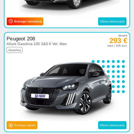
Entrega inmediata
Oferta destacada
desde
Peugeot 208
293 €
Allure Gasolina 100 S&S 6 Vel. Man
mes / IVA incl.
Gasolina
Entrega rápida
Oferta destacada