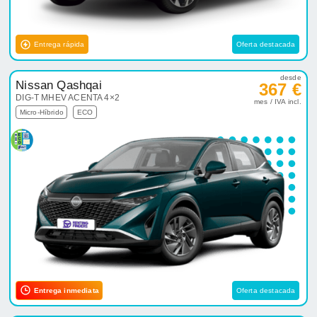
Entrega rápida
Oferta destacada
desde
Nissan Qashqai
367 €
DIG-T MHEV ACENTA 4×2
mes / IVA incl.
Micro-Híbrido
ECO
Entrega inmediata
Oferta destacada