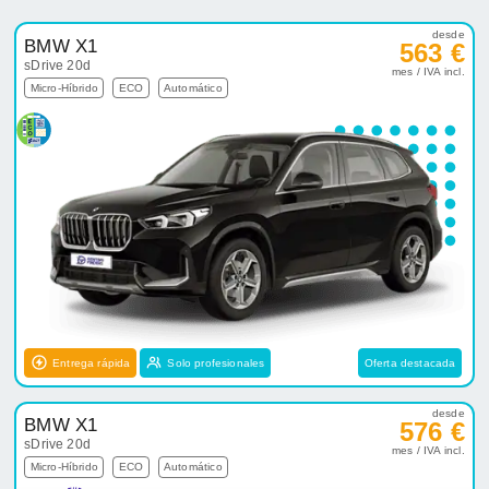
desde
BMW X1
563 €
sDrive 20d
mes / IVA incl.
Micro-Híbrido
ECO
Automático
Entrega rápida
Solo profesionales
Oferta destacada
desde
BMW X1
576 €
sDrive 20d
mes / IVA incl.
Micro-Híbrido
ECO
Automático