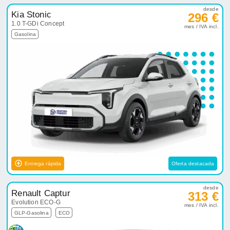
desde
Kia Stonic
296 €
1.0 T-GDi Concept
mes / IVA incl.
Gasolina
Entrega rápida
Oferta destacada
desde
Renault Captur
313 €
Evolution ECO-G
mes / IVA incl.
GLP-Gasolina
ECO