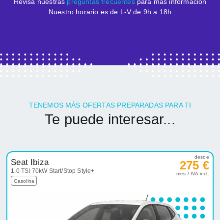
Revisa nuestras
preguntas frecuentes
para más información
Nuestro horario es de L-V de 9h a 18h
TENEMOS MÁS OFERTAS PREPARADAS PARA TI
Te puede interesar...
desde
Seat Ibiza
275 €
1.0 TSI 70kW Start/Stop Style+
mes / IVA incl.
Gasolina