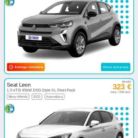
Entrega inmediata
Oferta destacada
desde
Seat Leon
323 €
1.5 eTSI 85kW DSG Style XL Fleet Pack
mes / IVA incl.
Micro-Híbrido
ECO
Automático