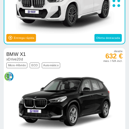
Entrega rápida
Oferta destacada
desde
BMW X1
632 €
xDrive20d
mes / IVA incl.
Micro-Híbrido
ECO
Automático