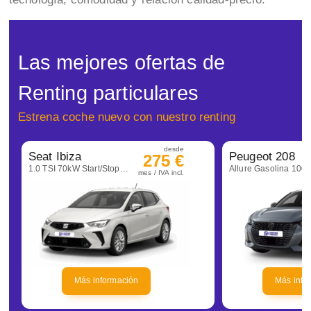
Las mejores ofertas de
Renting particulares
Estrena coche nuevo con nuestro renting
desde
Seat Ibiza
Peugeot 208
275 €
1.0 TSI 70kW Start/Stop Style+
mes / IVA incl.
Más información
Más info